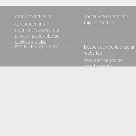
over Zoekertjes.be
voeg uw zoekertje toe
mijn zoekertjes
contacteer ons
algemene voorwaarden
privacy- & cookiebeleid
cookies instellen
© 2026 Breakpoint BV
Bezoek ook eens onze an
websites :
www.startpagina.be
www.koken.be