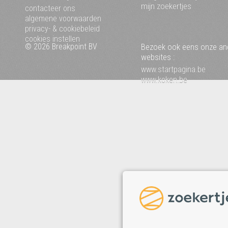
mijn zoekertjes
contacteer ons
algemene voorwaarden
privacy- & cookiebeleid
cookies instellen
© 2026 Breakpoint BV
Bezoek ook eens onze an
websites :
www.startpagina.be
www.koken.be