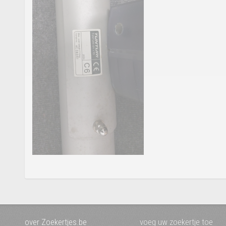
over Zoekertjes.be
voeg uw zoekertje toe