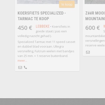
te koop
KOERSFIETS SPECIALIZED -
ZééR MOOI
TARMAC TE KOOP
MOUNTAINB
450 €
600 €
LEBBEKE
• Koersfiets in
goede staat ( pas een
S
volledig nazicht gehad ).
mountainbike
versnellingen
Specialized Tarmac met 11 speed casset
reserve wiele
en dubbel blad vooraan. Ultegra
versnelling, Fulcrum wielen met bandjes
van 25 mm. + 1 reserve buitenband.
meer...