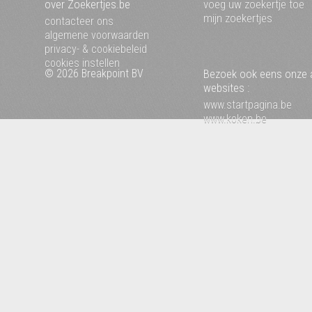
over Zoekertjes.be
voeg uw zoekertje toe
mijn zoekertjes
contacteer ons
algemene voorwaarden
privacy- & cookiebeleid
cookies instellen
© 2026 Breakpoint BV
Bezoek ook eens onze 
websites :
www.startpagina.be
www.koken.be