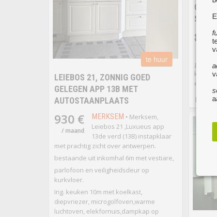
CHAR
E
SLAA
f
800
t
/ ma
v
te huur
goed ui
a
koffie- 
v
LEIEBOS 21, ZONNIG GOED
een koe
GELEGEN APP 13B MET
s
a
AUTOSTAANPLAATS
930 €
MERKSEM
• Merksem,
Leiebos 21 ,Luxueus app
/ maand
13de verd (13B) instapklaar
met prachtig zicht over antwerpen.
bestaande uit inkomhal 6m met vestiare,
parlofoon en veiligheidsdeur op
kurkvloer.
Ing. keuken 10m met koelkast,
diepvriezer, microgolfoven,warme
luchtoven, elekfornuis,dampkap op