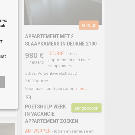
goed
te huur
uik
APPARTEMENT MET 2
en
SLAAPKAMERS IN DEURNE 2100
 koop
980 €
DEURNE
• knus
ENT +
nst
appartement met twee
/ maand
slaapkamers
adres: Vorsenkweekstraat 2
2100 Deurne
Voor maximum 3 personen.
meer...
!
meer...
POETSHULP WERK
aangeboden
IN VACANCIE
APPARTEMENT ZOEKEN
ANTWERPEN
• Ik ben en sérieuse en