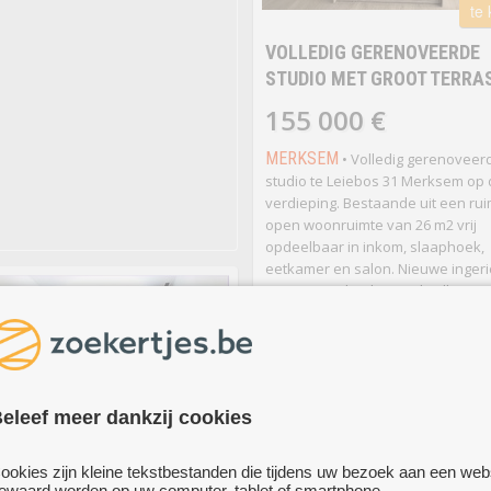
te
VOLLEDIG GERENOVEERDE
STUDIO MET GROOT TERRA
155 000 €
MERKSEM
• Volledig gerenoveer
studio te Leiebos 31 Merksem op 
verdieping. Bestaande uit een ru
open woonruimte van 26 m2 vrij
opdeelbaar in inkom, slaaphoek,
eetkamer en salon. Nieuwe ingeri
ruime open keuken en badkamer
douche, aansluiting voor wasmac
droogkast.
meer...
eleef meer dankzij cookies
te huur
ookies zijn kleine tekstbestanden die tijdens uw bezoek aan een web
ewaard worden op uw computer, tablet of smartphone.