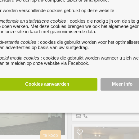
MANT APPARTEMENT MET 1
r worden verschillende cookies gebruikt op deze website :
PKAMER IN ANTWERPEN
unctionele en statistische cookies
: cookies die nodig zijn om de site 
 €
ANTWERPEN
• Ontspan en
e doen werken. Met deze cookies brengen we ook het algemene gebr
kom tot rust in deze vredige,
and
an onze site in kaart met geanonimiseerde data.
stijlvolle en luxe ruimte. De
tgeruste keuken is voorzien van
dvertentie cookies
: cookies die gebruikt worden voor het optimaliser
te
en theefaciliteiten, een kookplaat,
an advertenties op basis van uw surfgedrag.
lkast en een vaatwasser.
meer...
BERCHEM UNIEK APPARTEM
ocial media cookies
: cookies die gebruikt worden wanneer u zich we
an te melden op onze website via Facebook.
GARAGEBOX TE KOOP
-
BERCHEM
• TE KOOP
KIJKDAG
Cookies aanvaarden
Meer info
ZATERDAG 25/04
! BERICHT OF BEL VOOR AFSPRAAK 
te koop