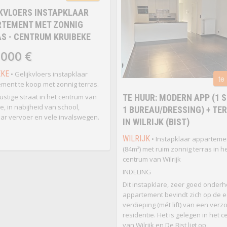
KVLOERS INSTAPKLAAR
RTEMENT MET ZONNIG
S - CENTRUM KRUIBEKE
 000 €
EKE
• Gelijkvloers instapklaar
te
ment te koop met zonnig terras.
rustige straat in het centrum van
TE HUUR: MODERN APP (1 S
e, in nabijheid van school,
1 BUREAU/DRESSING) + TE
r vervoer en vele invalswegen.
IN WILRIJK (BIST)
WILRIJK
• Instapklaar apparteme
(84m²) met ruim zonnig terras in h
centrum van Wilrijk
INDELING
Dit instapklare, zeer goed onder
appartement bevindt zich op de e
verdieping (mét lift) van een verz
residentie. Het is gelegen in het 
van Wilrijk en De Bist ligt op