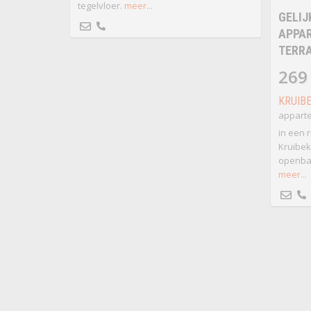
tegelvloer.
meer...
GELIJ
APPA
TERRA
269
KRUIB
apparte
in een 
Kruibek
openbaa
meer...