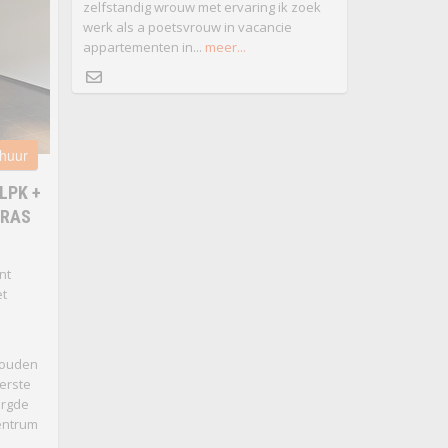
zelfstandig wrouw met ervaring ik zoek
werk als a poetsvrouw in vacancie
appartementen in...
meer...
 huur
LPK +
RRAS
nt
et
houden
erste
orgde
centrum