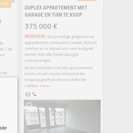
 koop
DUPLEX APPARTEMENT MET
GARAGE EN TUIN TE KOOP
S
375 000 €
MERKSEM
• Dit prachtige gelijkvloerse
appartement combineert ruimte, licht en
de
comfort en is ideaal voor wie rustig wil
de 7 de
wonen met alle hedendaagse
ime
voorzieningen.
Bij het betreden van het appartement
chte
komt u in een mooie inkomhal die
 met
toegang geeft tot de verschillende
hine en
ruimtes.
meer...
site