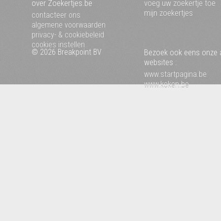
over Zoekertjes.be
voeg uw zoekertje toe
mijn zoekertjes
contacteer ons
algemene voorwaarden
privacy- & cookiebeleid
cookies instellen
© 2026 Breakpoint BV
Bezoek ook eens onze 
websites :
www.startpagina.be
www.koken.be