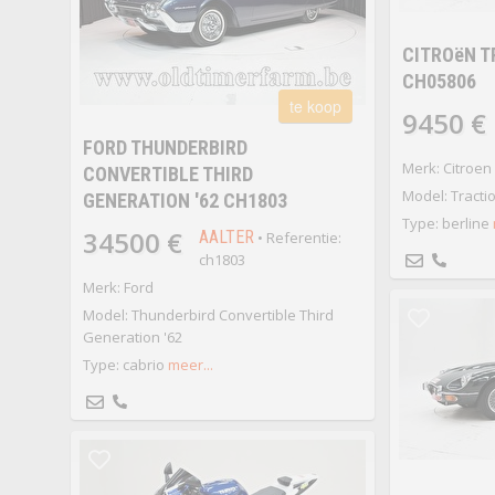
CITROëN T
CH05806
te koop
9450 €
FORD THUNDERBIRD
Merk: Citroen
CONVERTIBLE THIRD
Model: Tracti
GENERATION '62 CH1803
Type: berline
34500 €
AALTER
• Referentie:
ch1803
Merk: Ford
Model: Thunderbird Convertible Third
Generation '62
Type: cabrio
meer...