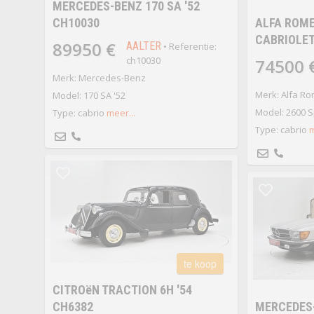
MERCEDES-BENZ 170 SA '52
CH10030
ALFA ROME
CABRIOLET
89950 €
AALTER
• Referentie:
ch10030
74500 
Merk: Mercedes-Benz
Merk: Alfa R
Model: 170 SA '52
Model: 2600 Sp
Type: cabrio
meer...
Type: cabrio
m
te koop
CITROëN TRACTION 6H '54
CH6382
MERCEDES-