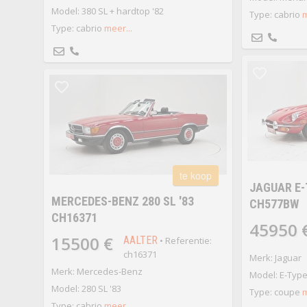
Model: 380 SL + hardtop '82
Type: cabrio
m
Type: cabrio
meer...
te koop
JAGUAR E-T
MERCEDES-BENZ 280 SL '83
CH577BW
CH16371
45950 
15500 €
AALTER
• Referentie:
ch16371
Merk: Jaguar
Merk: Mercedes-Benz
Model: E-Type 
Model: 280 SL '83
Type: coupe
m
Type: cabrio
meer...