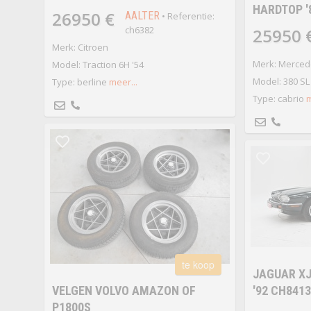
HARDTOP '
26950 €
AALTER
• Referentie:
ch6382
25950 
Merk: Citroen
Merk: Merced
Model: Traction 6H '54
Model: 380 SL
Type: berline
meer...
Type: cabrio
m
te koop
JAGUAR XJ
VELGEN VOLVO AMAZON OF
'92 CH841
P1800S