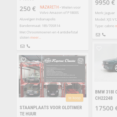
9950 €
250 €
NAZARETH
• Wielen voor
Volvo Amazon of P1800S
Merk: Jaguar
Aluvelgen Indianapolis
Model: XJS V12
Bandenmaat: 185/70SR14
Type: cabrio
m
Met Chroommoeren en 4 antidiefstal
sloten
meer...
BMW 318I 
te koop
CH22248
17500 
STAANPLAATS VOOR OLDTIMER
TE HUUR