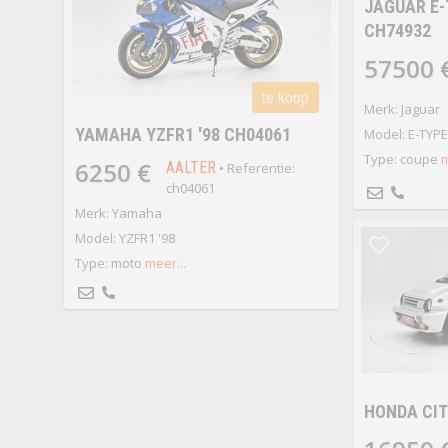
JAGUAR E-T
CH74932
57500 
te koop
Merk: Jaguar
YAMAHA YZFR1 '98 CH04061
Model: E-TYPE 
Type: coupe
m
6250 €
AALTER
• Referentie:
ch04061
Merk: Yamaha
Model: YZFR1 '98
Type: moto
meer...
HONDA CIT