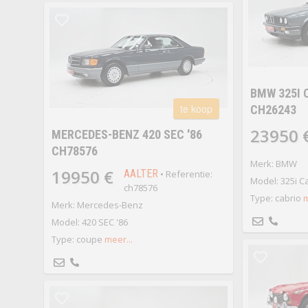
BMW 325I 
te koop
CH26243
23950 
MERCEDES-BENZ 420 SEC '86
CH78576
Merk: BMW
19950 €
AALTER
• Referentie:
Model: 325i Ca
ch78576
Type: cabrio
m
Merk: Mercedes-Benz
Model: 420 SEC '86
Type: coupe
meer...