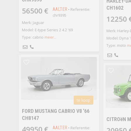
HARLEY-DA
CH1602
56500 €
AALTER
• Referentie:
chr9395
12250 
Merk: Jaguar
Model: E-type Series 2 4.2 '69
Merk: Harley
Type: cabrio
meer...
Model: Dyna '
Type: moto
me
te koop
FORD MUSTANG CABRIO V8 '66
CH8147
CITROëN M
49950 €
AALTER
• Referentie:
20950 