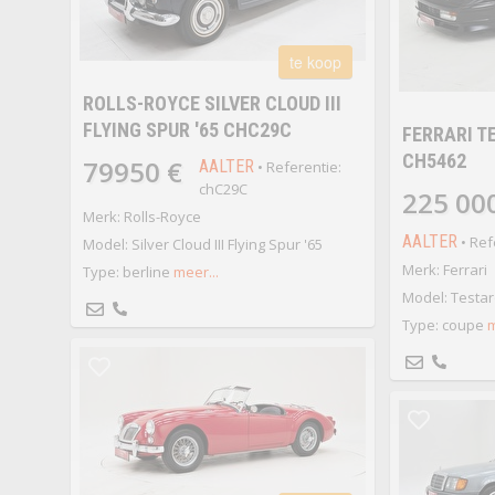
te koop
ROLLS-ROYCE SILVER CLOUD III
FLYING SPUR '65 CHC29C
FERRARI T
CH5462
79950 €
AALTER
• Referentie:
chC29C
225 00
Merk: Rolls-Royce
AALTER
• Ref
Model: Silver Cloud III Flying Spur '65
Merk: Ferrari
Type: berline
meer...
Model: Testar
Type: coupe
m