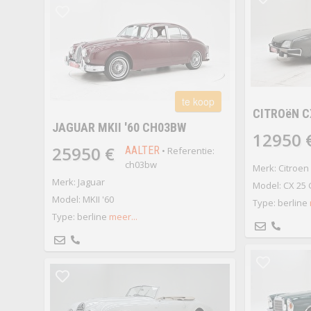
te koop
CITROëN CX
JAGUAR MKII '60 CH03BW
12950 
25950 €
AALTER
• Referentie:
ch03bw
Merk: Citroen
Merk: Jaguar
Model: CX 25 G
Model: MKII '60
Type: berline
Type: berline
meer...