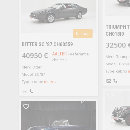
TRIUMPH T
te koop
CH018I0
32500 
BITTER SC '87 CH60559
40950 €
AALTER
• Referentie:
Merk: Triump
ch60559
Model: TR250 
Merk: Bitter
Type: cabrio
m
Model: SC '87
Type: coupe
meer...