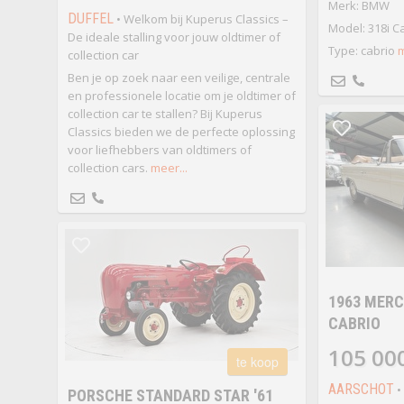
Merk: BMW
DUFFEL
• Welkom bij Kuperus Classics –
Model: 318i Ca
De ideale stalling voor jouw oldtimer of
Type: cabrio
m
collection car
Ben je op zoek naar een veilige, centrale
en professionele locatie om je oldtimer of
collection car te stallen? Bij Kuperus
Classics bieden we de perfecte oplossing
voor liefhebbers van oldtimers of
collection cars.
meer...
1963 MERC
CABRIO
105 00
te koop
AARSCHOT
•
PORSCHE STANDARD STAR '61