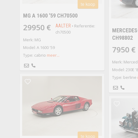
te koop
MG A 1600 '59 CH70500
29950 €
AALTER
• Referentie:
MERCEDES-
ch70500
CH98802
Merk: MG
7950 €
Model: A 1600 '59
Type: cabrio
meer...
Merk: Merced
Model: 230E '
Type: berline
te koop