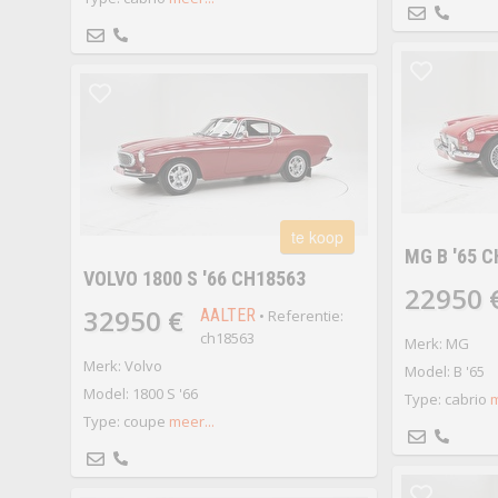
te koop
MG B '65 
VOLVO 1800 S '66 CH18563
22950 
32950 €
AALTER
• Referentie:
ch18563
Merk: MG
Merk: Volvo
Model: B '65
Model: 1800 S '66
Type: cabrio
m
Type: coupe
meer...