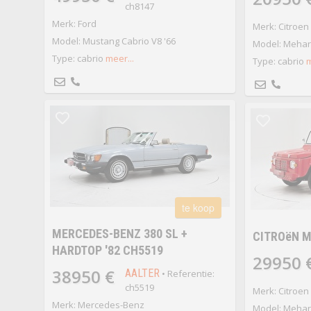
ch8147
Merk: Ford
Merk: Citroen
Model: Mustang Cabrio V8 '66
Model: Mehari
Type: cabrio
meer...
Type: cabrio
m
te koop
MERCEDES-BENZ 380 SL +
CITROëN M
HARDTOP '82 CH5519
29950 
38950 €
AALTER
• Referentie:
ch5519
Merk: Citroen
Merk: Mercedes-Benz
Model: Mehari