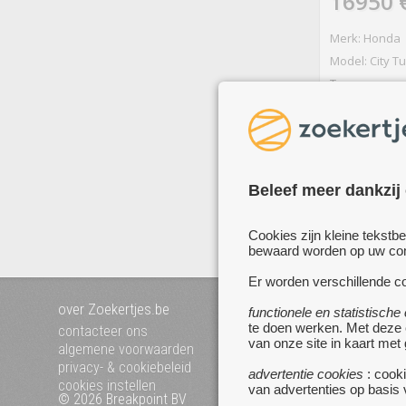
16950 
Merk: Honda
Model: City Tu
Type: coupe
m
Beleef meer dankzij
me
Cookies zijn kleine tekstb
bewaard worden op uw comp
Er worden verschillende co
over Zoekertjes.be
voeg uw zoekertje toe
functionele en statistische
mijn zoekertjes
te doen werken. Met deze
contacteer ons
van onze site in kaart met
algemene voorwaarden
privacy- & cookiebeleid
advertentie cookies
: cooki
cookies instellen
van advertenties op basis
© 2026 Breakpoint BV
Bezoek ook eens onze 