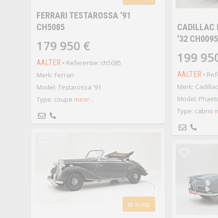
FERRARI TESTAROSSA '91
CH5085
CADILLAC 
'32 CH009
179 950 €
199 95
AALTER
• Referentie: ch5085
AALTER
• Ref
Merk: Ferrari
Merk: Cadillac
Model: Testarossa '91
Model: Phaeto
Type: coupe
meer...
Type: cabrio
m
te koop