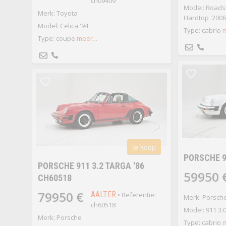
ch09409
Model: Roadst
Merk: Toyota
Hardtop '2006
Model: Celica '94
Type: cabrio
m
Type: coupe
meer...
te koop
PORSCHE 91
PORSCHE 911 3.2 TARGA '86
59950 
CH60518
79950 €
AALTER
• Referentie:
Merk: Porsch
ch60518
Model: 911 3.0
Merk: Porsche
Type: cabrio
m