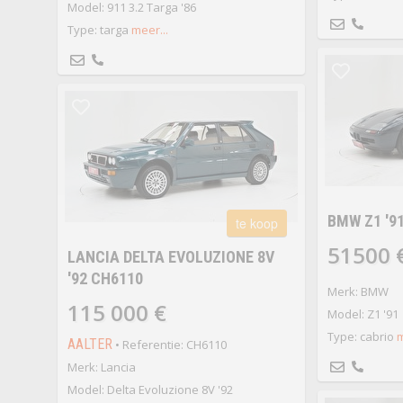
Model: 911 3.2 Targa '86
Type: targa
meer...
BMW Z1 '9
te koop
51500 
LANCIA DELTA EVOLUZIONE 8V
'92 CH6110
Merk: BMW
115 000 €
Model: Z1 '91
Type: cabrio
m
AALTER
• Referentie: CH6110
Merk: Lancia
Model: Delta Evoluzione 8V '92