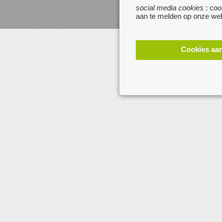
websites :
social media cookies
: coo
aan te melden op onze web
www.startpagina.be
www.koken.be
Cookies aa