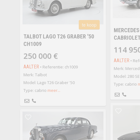
te koop
MERCEDES-
TALBOT LAGO T26 GRABER '50
CABRIOLET
CH1009
114 95
250 000 €
AALTER
• Ref
AALTER
• Referentie: ch1009
Merk: Merced
Merk: Talbot
Model: 280 SE 
Model: Lago T26 Graber '50
Type: cabrio
m
Type: cabrio
meer...