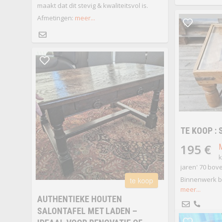
maakt dat dit stevig & kwaliteitsvol is.
Afmetingen:
meer...
TE KOOP :
195 €
k
jaren' 70 bov
Binnenwerk be
te koop
meer...
AUTHENTIEKE HOUTEN
SALONTAFEL MET LADEN –