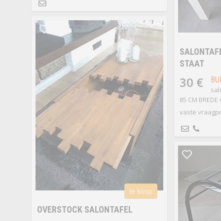
SALONTAFE
STAAT
30 €
BU
sal
85 CM BREDE 
vaste vraagpr
te koop
OVERSTOCK SALONTAFEL