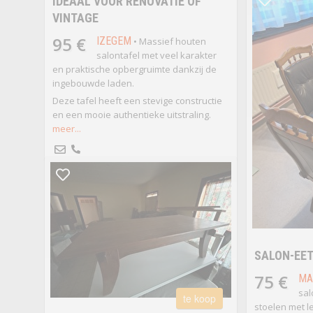
IDEAAL VOOR RENOVATIE OF
VINTAGE
95 €
IZEGEM
• Massief houten
salontafel met veel karakter
en praktische opbergruimte dankzij de
ingebouwde laden.
Deze tafel heeft een stevige constructie
en een mooie authentieke uitstraling.
meer...
SALON-EET
75 €
MA
sal
te koop
stoelen met le