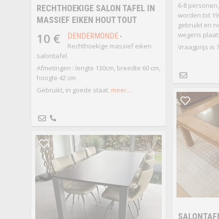
6-8 personen,
RECHTHOEKIGE SALON TAFEL IN
worden tot 190
MASSIEF EIKEN HOUT TOUT
gebruikt en n
10 €
wegens plaat
DENDERMONDE
•
Rechthoekige massief eiken
Vraagprijs is 
salontafel.
Afmetingen : lengte 130cm, breedte 60 cm,
hoogte 42 cm
Gebruikt, in goede staat.
meer...
SALONTAF