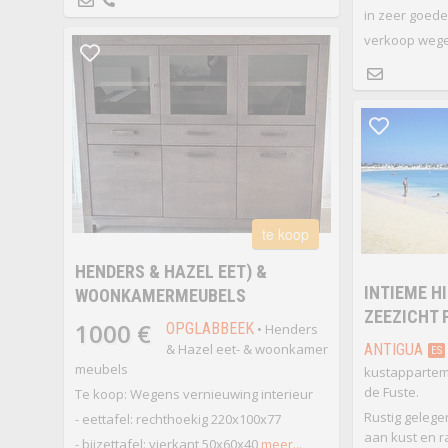
in zeer goede
verkoop wege
te koop
HENDERS & HAZEL EET) &
INTIEME H
WOONKAMERMEUBELS
ZEEZICHT 
1000 €
OPGLABBEEK
• Henders
& Hazel eet- & woonkamer
ANTIGUA
ES
meubels
kustappartem
de Fuste.
Te koop: Wegens vernieuwing interieur
Rustig geleg
- eettafel: rechthoekig 220x100x77
aan kust en r
- bijzettafel: vierkant 50x60x40
meer...