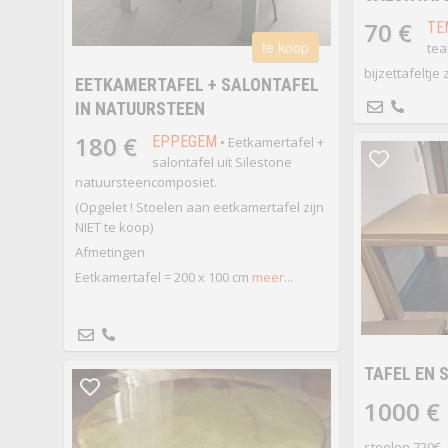
70 €
TE
te koop
tea
bijzettafeltje
EETKAMERTAFEL + SALONTAFEL
IN NATUURSTEEN
180 €
EPPEGEM
• Eetkamertafel +
salontafel uit Silestone
natuursteencomposiet.
(Opgelet ! Stoelen aan eetkamertafel zijn
NIET te koop)
Afmetingen
Eetkamertafel = 200 x 100 cm
meer...
TAFEL EN 
1000 €
stoelen 720€