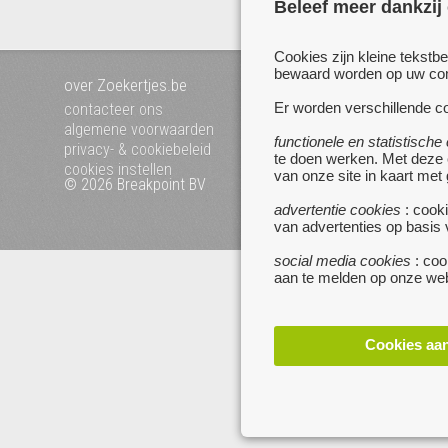
Beleef meer dankzij
Cookies zijn kleine tekstb
bewaard worden op uw comp
over Zoekertjes.be
voeg uw zoekertje toe
mijn zoekertjes
Er worden verschillende co
contacteer ons
algemene voorwaarden
functionele en statistische
privacy- & cookiebeleid
te doen werken. Met deze
cookies instellen
van onze site in kaart met
© 2026 Breakpoint BV
Bezoek ook eens onze 
websites :
advertentie cookies
: cooki
van advertenties op basis
www.startpagina.be
www.koken.be
social media cookies
: coo
aan te melden op onze web
Cookies aa