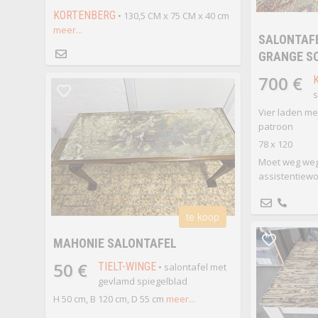
KORTENBERG
• 130,5 CM x 75 CM x 40 cm
meer...
SALONTAF
GRANGE S
700 €
s
Vier laden me
patroon
78 x 120
Moet weg weg
assistentiew
te koop
MAHONIE SALONTAFEL
50 €
TIELT-WINGE
• salontafel met
gevlamd spiegelblad
H 50 cm, B 120 cm, D 55 cm
meer...