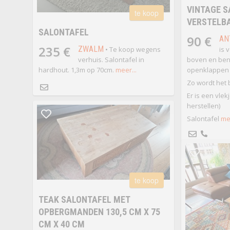
VINTAGE S
te koop
VERSTELB
SALONTAFEL
90 €
AN
235 €
ZWALM
• Te koop wegens
is 
verhuis. Salontafel in
boven en ben
hardhout. 1,3m op 70cm.
meer...
openklappen
Zo wordt het 
Er is een vlek
herstellen)
Salontafel
mee
te koop
TEAK SALONTAFEL MET
OPBERGMANDEN 130,5 CM X 75
CM X 40 CM