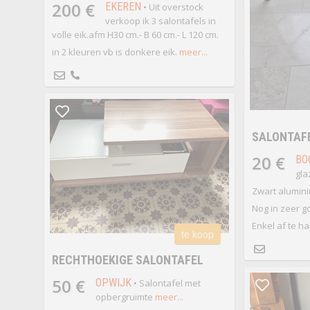
200 €
EKEREN
• Uit overstock
verkoop ik 3 salontafels in
volle eik.afm H30 cm.- B 60 cm.- L 120 cm.
in 2 kleuren vb is donkere eik.
meer...
SALONTAF
20 €
BO
gla
Zwart alumin
Nog in zeer g
Enkel af te ha
te koop
RECHTHOEKIGE SALONTAFEL
50 €
OPWIJK
• Salontafel met
opbergruimte
meer...