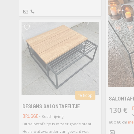
te koop
SALONTAF
DESIGNS SALONTAFELTJE
130 €
s
BRUGGE
• Beschrijving
80 x 80 cm
mee
Dit salontafeltje is in zeer goede staat.
Het is wat zwaarder van gewicht wat