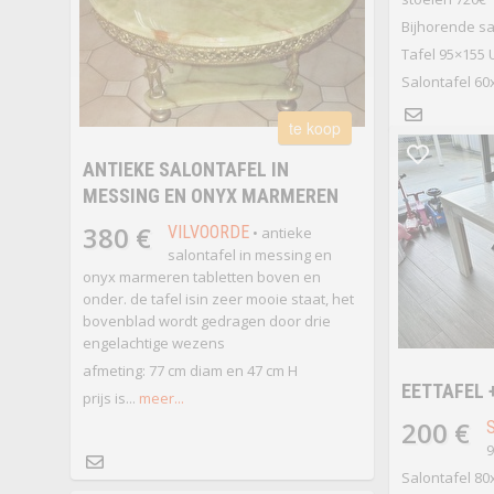
Bijhorende sa
Tafel 95×155
Salontafel 60
te koop
ANTIEKE SALONTAFEL IN
MESSING EN ONYX MARMEREN
380 €
VILVOORDE
• antieke
salontafel in messing en
onyx marmeren tabletten boven en
onder. de tafel isin zeer mooie staat, het
bovenblad wordt gedragen door drie
engelachtige wezens
afmeting: 77 cm diam en 47 cm H
EETTAFEL 
prijs is...
meer...
200 €
9
Salontafel 8