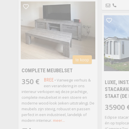
te koop
COMPLETE MEUBELSET
350 €
BREE
• Vanwege verhuis &
LUXE, INS
een verandering in ons
STACARAVA
interieur verkopen wij deze prachtige,
STAAT (DE
complete meubelset in een stoere en
moderne wood-look (eiken uitstraling). De
35900 
meubels zijn stevig, robuust en passen
perfect in een industrieel, landelijk of
Eclipse staca
modern interieur.
meer...
én op toploca
(Camping Ter 