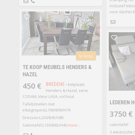
inclusief inbo
voor slechts €
te koop
TE KOOP MEUBELS HENDERS &
HAZEL
450 €
BREDENE
• Eetplaats
Henders & Hazel, serie
CODAM, kleur LAVA, vol hout.
LEDEREN 
Tafel(stoelen niet
inbegrepen):L190/B99/H79
3750 €
Dressoir:L220/B45/H85
salontafel
Salontafel:L130/B65/H40
meer...
3 electrische 