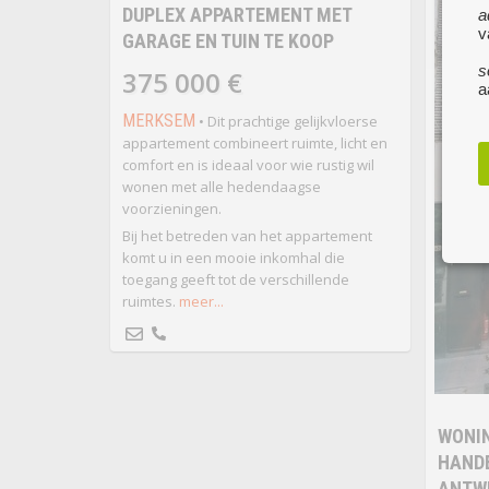
DUPLEX APPARTEMENT MET
a
v
GARAGE EN TUIN TE KOOP
s
375 000 €
a
MERKSEM
• Dit prachtige gelijkvloerse
appartement combineert ruimte, licht en
comfort en is ideaal voor wie rustig wil
wonen met alle hedendaagse
voorzieningen.
Bij het betreden van het appartement
komt u in een mooie inkomhal die
toegang geeft tot de verschillende
ruimtes.
meer...
WONI
HANDE
ANTW