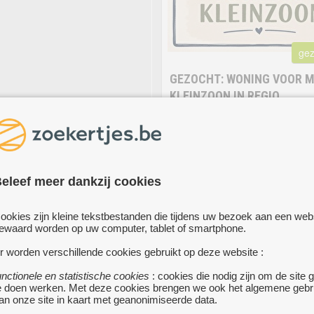
gez
GEZOCHT: WONING VOOR M
KLEINZOON IN REGIO
BRASSCHAAT
200 000 €
BRASSCHAAT
• Beste mensen,
eleef meer dankzij cookies
Mijn kleinzoon is dringend op zoe
een huis in de regio van Brasscha
mag gerust een woning zijn waar 
ookies zijn kleine tekstbestanden die tijdens uw bezoek aan een web
werk aan is of die volledig geren
ewaard worden op uw computer, tablet of smartphone.
moet worden. Hij is handig en nie
om de handen uit de mouwen te s
r worden verschillende cookies gebruikt op deze website :
meer...
unctionele en statistische cookies
: cookies die nodig zijn om de site 
e doen werken. Met deze cookies brengen we ook het algemene gebr
an onze site in kaart met geanonimiseerde data.