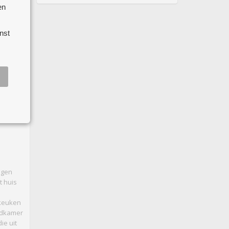
en
nst
 koop
egen
t huis
 keuken
adkamer
ie uit