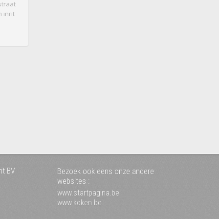
traat
 inrit
nt BV
Bezoek ook eens onze andere
websites :
www.startpagina.be
www.koken.be