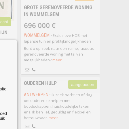
GROTE GERENOVEERDE WONING
IN WOMMELGEM
ocht
696 000 €
IJN
WOMMELGEM
• Exclusieve HOB met
Japanse tuin en praktijkmogelijkheden
Bent u op zoek naar een ruime, luxueus
gerenoveerde woning met tal van
mogelijkheden?
meer...
k naar
at. Het
OUDEREN HULP
aangeboden
nog wat
site
oveerd
ANTWERPEN
• Ik zoek nacht en of dag
t bang
om ouderen te helpen met
teken.
boodschappen, huishoudelijke taken
enz. Ik ben lief, geduldig en flexibel en
goed
betrouwbaar.
meer...
uik