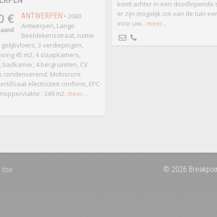
komt achter in een doodlopende s
er zijn mogelijk om van de tuin een
0 €
ANTWERPEN
• 2060
voor uw...
meer...
Antwerpen, Lange
maand
Beeldekensstraat, ruime
 gelijkvloers, 3 verdiepingen,
 living 45 m2, 4 slaapkamers,
 badkamer, 4 bergruimten, CV
s condenserend, Mobiscore
certificaat electriciteit conform, EPC
oonoppervlakte : 349 m2.
meer...
 toe
© 2026 Breakpoi