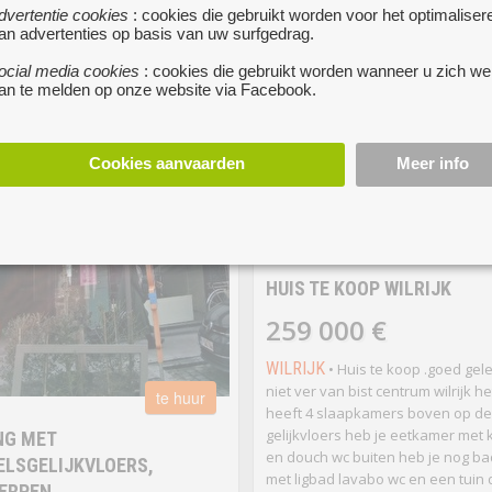
dvertentie cookies
: cookies die gebruikt worden voor het optimaliser
an advertenties op basis van uw surfgedrag.
ocial media cookies
: cookies die gebruikt worden wanneer u zich we
an te melden op onze website via Facebook.
Cookies aanvaarden
Meer info
te
HUIS TE KOOP WILRIJK
259 000 €
WILRIJK
• Huis te koop .goed gel
niet ver van bist centrum wilrijk he
te huur
heeft 4 slaapkamers boven op de
gelijkvloers heb je eetkamer met
NG MET
en douch wc buiten heb je nog b
LSGELIJKVLOERS,
met ligbad lavabo wc en een tuin d
ERPEN