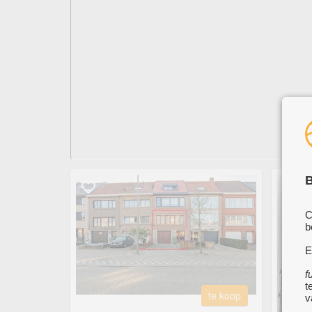
B
C
b
E
f
t
te koop
v