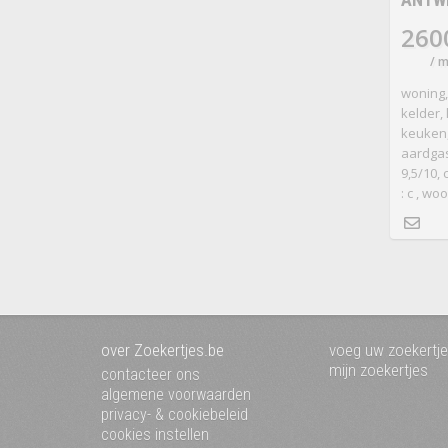
260
/ 
woning,
kelder,
keuken,
aardga
9,5/10, 
: c , w
over Zoekertjes.be
voeg uw zoekertje
mijn zoekertjes
contacteer ons
algemene voorwaarden
privacy- & cookiebeleid
cookies instellen