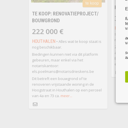
te koop
HUIS 
E
TE KOOP: RENOVATIEPROJECT/
385
f
BOUWGROND
t
HELCH
v
222 000 €
splitle
a
rustige
HOUTHALEN
• Alles wat te koop staat is
v
Ze heef
nog beschikbaar.
achterz
s
Biedingen kunnen niet via dit platform
a
Er zijn
gebeuren, maar enkel via het
een los
notariskantoor:
els.poelmans@notarisdrieskens.be
Dit betreft een bouwgrond of te
renoveren vrijstaande woning in de
Hoogstraat in Houthalen op een perceel
van 4a en 73 ca.
meer...