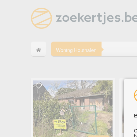
Woning Houthalen
B
C
b