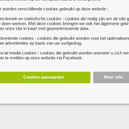
te
TE KOOP IN HELCHTEREN
r worden verschillende cookies gebruikt op deze website :
CONTAINER WONING
 000 €
unctionele en statistische cookies
: cookies die nodig zijn om de site 
75000 €
DIEPENBEEK
• 3
e doen werken. Met deze cookies brengen we ook het algemene gebr
TEREN
• Te koop: vrijstaande
an onze site in kaart met geanonimiseerde data.
totaal 12,5 m op 
vel woning op 1598m² in een zeer
van alle gemakken voorzien de k
dvertentie cookies
: cookies die gebruikt worden voor het optimaliser
 omgeving naast een bos.
compleet grote ijskast en diepvrie
an advertenties op basis van uw surfgedrag.
vaatwasser kookplaat op gas bore
t een ruime tuin aan de
dampkap zeer modern,grote livin
ijde waar de veranda op uitkijkt.
ocial media cookies
: cookies die gebruikt worden wanneer u zich we
pallet kachel,2slaapkamers,bad
an te melden op onze website via Facebook.
 drie slaapkamers, een inpandig en
met grote inloop douche en dress
staande garage.
meer...
de keuken is er ook nog een berg
meer...
Cookies aanvaarden
Meer info