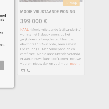
 koop
te koop
MOOIE VRIJSTAANDE WONING
goed
399 000 €
 units
uik
7,5 m
PAAL
euken is
• Mooie vrijstaande (stijl Landelijke)
en
s
woning met 3 slaapkamers op het
tti
gelijkvloers te koop, Instap klaar dwz.
g met
elektriciteit 100% in orde, geen asbest ,
nst
kamer
Epc keuring C . Met zonnepanelen en
ing, aan
certificate . Mooie aansluitende veranda
plaats.
er aan. Nieuwe kunststof ramen , nieuwe
vloeren, nieuw dak en veel meer.
meer...