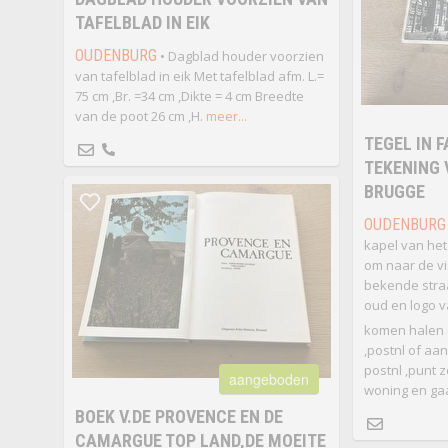
TAFELBLAD IN EIK
OUDENBURG
• Dagblad houder voorzien
van tafelblad in eik Met tafelblad afm. L.=
75 cm ,Br. =34 cm ,Dikte = 4 cm Breedte
van de poot 26 cm ,H.
meer...
TEGEL IN 
TEKENING 
BRUGGE
OUDENBURG
kapel van het 
om naar de vi
bekende stra
oud en logo
komen halen 
,postnl of aan
postnl ,punt z
aangeboden
woning en gaa
BOEK V.DE PROVENCE EN DE
CAMARGUE TOP LAND,DE MOEITE