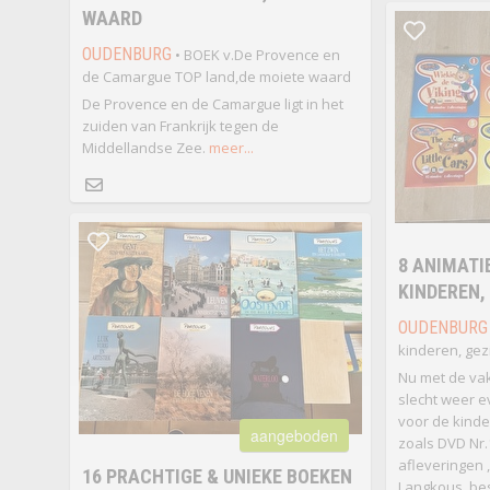
WAARD
OUDENBURG
• BOEK v.De Provence en
de Camargue TOP land,de moiete waard
De Provence en de Camargue ligt in het
zuiden van Frankrijk tegen de
Middellandse Zee.
meer...
8 ANIMATIE
KINDEREN, 
OUDENBURG
kinderen, gez
Nu met de vak
slecht weer ev
voor de kind
aangeboden
zoals DVD Nr.1
afleveringen ,
16 PRACHTIGE & UNIEKE BOEKEN
Langkous ,best