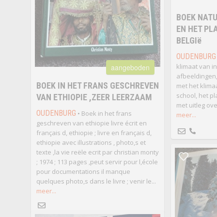
BOEK NATU
EN HET PL
BELGIë
OUDENBURG
klimaat van i
aangeboden
afbeeldingen,
BOEK IN HET FRANS GESCHREVEN
met het klima
school, het p
VAN ETHIOPIE ,ZEER LEERZAAM
met uitleg ove
OUDENBURG
• Boek in het frans
meer...
geschreven van ethiopie livre écrit en
français d, ethiopie ; livre en français d,
ethiopie avec illustrations , photo,s et
texte ,la vie reële ecrit par christian monty
; 1974 ; 113 pages ,peut servir pour l,école
pour documentations il manque
quelques photo,s dans le livre ; venir le...
meer...