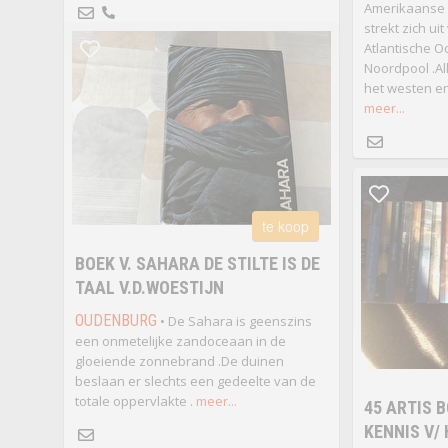
Amerikaanse e
strekt zich ui
Atlantische O
Noordpool .Al
het westen en
meer...
te koop
BOEK V. SAHARA DE STILTE IS DE
TAAL V.D.WOESTIJN
OUDENBURG
• De Sahara is geenszins
een onmetelijke zandoceaan in de
gloeiende zonnebrand .De duinen
beslaan er slechts een gedeelte van de
totale oppervlakte .
meer...
45 ARTIS 
KENNIS V/