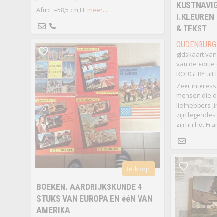
KUSTNAVIG
Afm:L.=58,5 cm,H.
meer...
I.KLEUREN
& TEKST
OUDENBURG
gidskaart van
van de éditie 
ROUGERY uit P
Zeer interess
mensen die da
liefhebbers ,i
zijn legendes
zijn in het Fran
te koop
BOEKEN. AARDRIJKSKUNDE 4
STUKS VAN EUROPA EN ééN VAN
AMERIKA