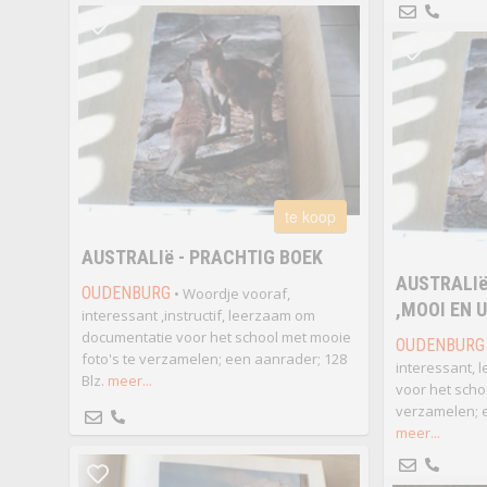
te koop
AUSTRALIë - PRACHTIG BOEK
AUSTRALIë
OUDENBURG
• Woordje vooraf,
,MOOI EN 
interessant ,instructif, leerzaam om
documentatie voor het school met mooie
OUDENBURG
foto's te verzamelen; een aanrader; 128
interessant,
Blz.
meer...
voor het scho
verzamelen; e
meer...