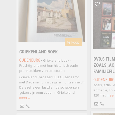
te koop
GRIEKENLAND BOEK
DVD,S FIL
OUDENBURG
• Griekeland boek -
ZOALS ,AC
Prachtig land met hun historisch oude
pronkstukken van structuren
FAMILIEFI
Griekeland ( vroeger HELLAS genaamd
OUDENBURG
met Dachme hun vroegere munteenheid )
zoals, Actie , 
De ezel is een lastdier ,de schapen,en
Komedie, Trill
geiten zijn onmisbaar in Griekeland .
120 min.
meer.
meer...