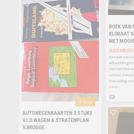
BOEK VAN 
KLIMAAT V
MET MOOI
OUDENBURG
klimaat van i
afbeeldingen 
met het klima
school ,het p
met uitleg ove
meer...
te koop
AUTOWEGENKAARTEN 2 STUKS
V.I.D.WAGEN & STRATENPLAN
V.BRUGGE