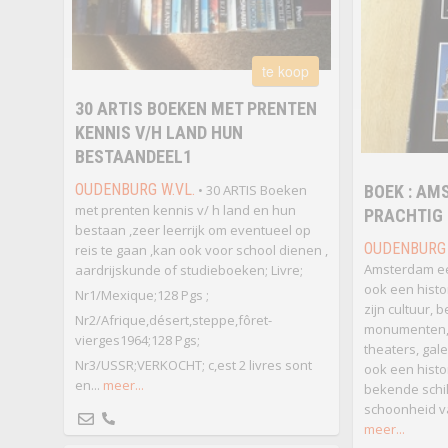
te koop
30 ARTIS BOEKEN MET PRENTEN
KENNIS V/H LAND HUN
BESTAANDEEL1
OUDENBURG W.VL.
• 30 ARTIS Boeken
BOEK : AM
met prenten kennis v/ h land en hun
PRACHTIG 
bestaan ,zeer leerrijk om eventueel op
OUDENBURG
reis te gaan ,kan ook voor school dienen ,
Amsterdam ee
aardrijskunde of studieboeken; Livre;
ook een histo
Nr1/Mexique;128 Pgs ;
zijn cultuur,
Nr2/Afrique,désert,steppe,fôret-
monumenten, 
vierges1964;128 Pgs;
theaters, gal
Nr3/USSR;VERKOCHT; c,est 2 livres sont
ook een histo
en...
meer...
bekende schil
schoonheid va
meer...