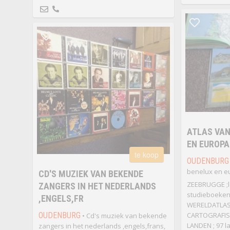
ATLAS VAN
EN EUROPA
te koop
OUDENBURG
benelux en e
CD'S MUZIEK VAN BEKENDE
ZEEBRUGGE ;l
ZANGERS IN HET NEDERLANDS
studieboeken 
,ENGELS,FR
WERELDATLAS
OUDENBURG
CARTOGRAFISC
• Cd's muziek van bekende
LANDEN ; 97 l
zangers in het nederlands ,engels,frans,