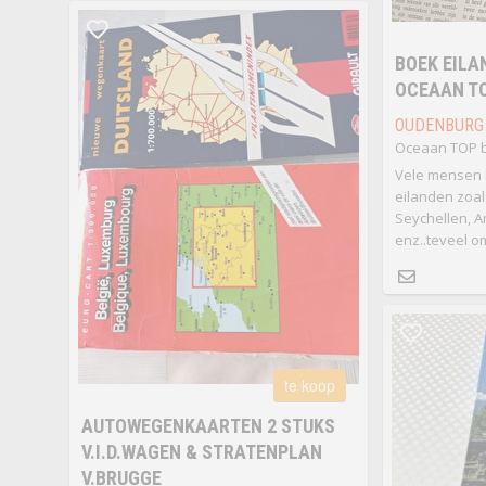
BOEK EILAN
OCEAAN T
OUDENBURG
Oceaan TOP 
Vele mensen
eilanden zoal
Seychellen, A
enz..teveel o
te koop
AUTOWEGENKAARTEN 2 STUKS
V.I.D.WAGEN & STRATENPLAN
V.BRUGGE