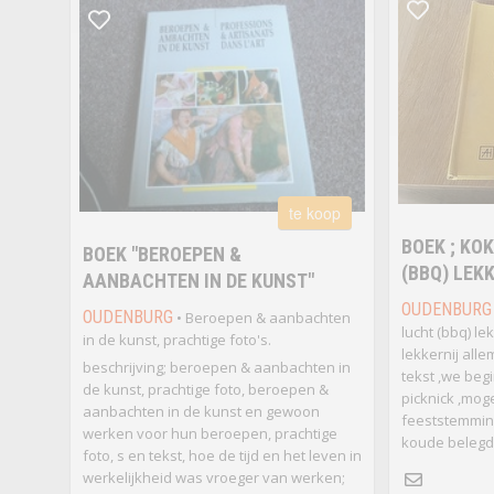
te koop
BOEK ; KO
BOEK "BEROEPEN &
(BBQ) LEK
AANBACHTEN IN DE KUNST"
OUDENBURG
OUDENBURG
• Beroepen & aanbachten
lucht (bbq) l
in de kunst, prachtige foto's.
lekkernij alle
beschrijving; beroepen & aanbachten in
tekst ,we beg
de kunst, prachtige foto, beroepen &
picknick ,mo
aanbachten in de kunst en gewoon
feeststemming
werken voor hun beroepen, prachtige
koude belegd
foto, s en tekst, hoe de tijd en het leven in
werkelijkheid was vroeger van werken;