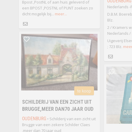
OUDENBURG
Bpost ,PostNL of aan huis geleverd of
Nederlands -F
een BPOST ,POSTNL of PUNT zoeken zo
dicht mogelijk bij...
meer...
D.B.M. Boereb
Blz.
2 / Kramers w
Nederlands / 
Uigeverij Else
; 723 Blz.
meer.
te koop
SCHILDERIJ VAN EEN ZICHT UIT
BRUGGE,MEER DAN70 JAAR OUD
OUDENBURG
• Schilderij van een zicht uit
Brugge van een zekere Schilder Claes
,meer dan 70 jaar oud