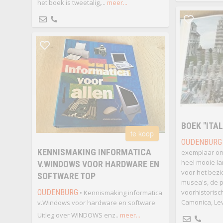
het boek is tweetalig,...
meer...
BOEK "ITAL
te koop
OUDENBURG
KENNISMAKING INFORMATICA
exemplaar om 
heel mooie la
V.WINDOWS VOOR HARDWARE EN
voor het bez
SOFTWARE TOP
musea's, de p
OUDENBURG
voorhistorisc
• Kennismaking informatica
Camonica, Leve
v.Windows voor hardware en software
Uitleg over WINDOWS enz..
meer...