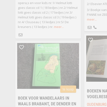
opera,s en voor kids nr.1/ Helmut lotti
2/ Elsevier AT
goes classic cd 1 ( 18 liedjes ) nr.2/ Helmut
3/ Boekje van
lotti goes classic cd 2 ( 17 liedjes ) nr.3/
PANNE tot ZEE
Helmut lotti goes classic cd 3 ( 19 liedjes )
meer...
nr.4/ Clouseau ( 13 liedjes ) nr.5/ De
kreuners ( 13 liedjes ) nr.
meer...
te koop
BOEKEN NA
VOGELRESE
BOEK VOOR WANDELAARS IN
WAALS BRABANT, DE DENDER EN
OUDENBURG