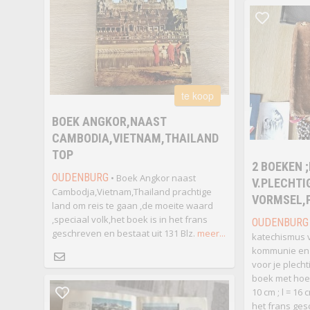
te koop
BOEK ANGKOR,NAAST
CAMBODIA,VIETNAM,THAILAND
TOP
2 BOEKEN 
OUDENBURG
• Boek Angkor naast
V.PLECHTI
Cambodja,Vietnam,Thailand prachtige
VORMSEL,
land om reis te gaan ,de moeite waard
,speciaal volk,het boek is in het frans
OUDENBURG
geschreven en bestaat uit 131 Blz.
meer...
katechismus v
kommunie en 
voor je plecht
boek met hoes
10 cm ; l = 16 
het frans ges