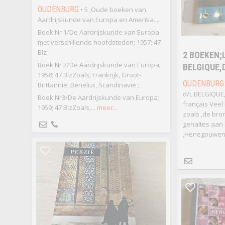
OUDENBURG
• 5 ,Oude boeken van
Aardrijskunde van Europa en Amerika....
Boek Nr 1/De Aardrijskunde van Europa
met verschillende hoofdsteden; 1957; 47
Blz
2 BOEKEN;
Boek Nr 2/De Aardrijskunde van Europa;
BELGIQUE,
1958; 47 BlzZoals; Frankrijk, Groot-
OUDENBURG
Brittannië, Benelux, Scandinavië ;
d/L BELGIQUE,
Boek Nr3/De Aardrijskunde van Europa;
français Vee
1959; 47 BlzZoals;...
meer...
zoals ,de bron
gehaltes aan 
,Henegouwen,