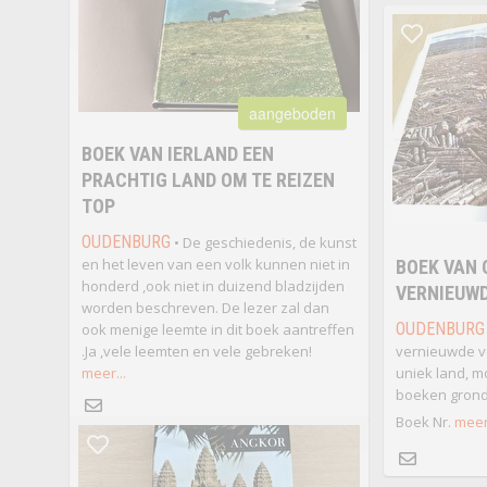
aangeboden
BOEK VAN IERLAND EEN
PRACHTIG LAND OM TE REIZEN
TOP
OUDENBURG
• De geschiedenis, de kunst
en het leven van een volk kunnen niet in
BOEK VAN 
honderd ,ook niet in duizend bladzijden
VERNIEUWD
worden beschreven. De lezer zal dan
OUDENBURG
ook menige leemte in dit boek aantreffen
.Ja ,vele leemten en vele gebreken!
vernieuwde ve
meer...
uniek land, mo
boeken grondi
Boek Nr.
meer.