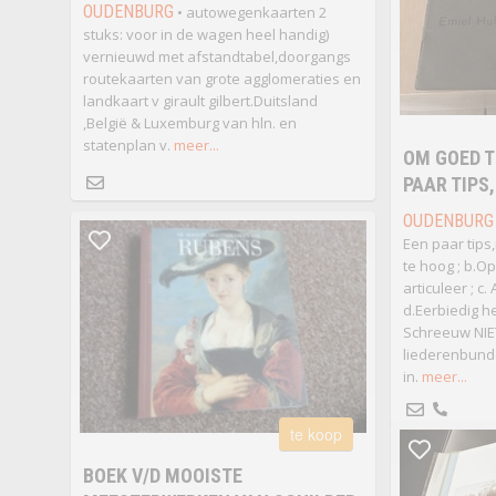
OUDENBURG
• autowegenkaarten 2
stuks: voor in de wagen heel handig)
vernieuwd met afstandtabel,doorgangs
routekaarten van grote agglomeraties en
landkaart v girault gilbert.Duitsland
,België & Luxemburg van hln. en
statenplan v.
meer...
OM GOED TE
PAAR TIPS
OUDENBURG
Een paar tips,
te hoog ; b.
articuleer ; c
d.Eerbiedig he
Schreeuw NIET
liederenbundel
in.
meer...
te koop
BOEK V/D MOOISTE