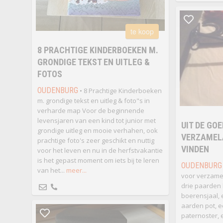
te koop
8 PRACHTIGE KINDERBOEKEN M.
GRONDIGE TEKST EN UITLEG &
FOTOS
OUDENBURG
• 8 Prachtige Kinderboeken
m. grondige tekst en uitleg & foto"s in
verharde map Voor de beginnende
levensjaren van een kind tot junior met
UIT DE GO
grondige uitleg en mooie verhahen, ook
VERZAMELA
prachtige foto's zeer geschikt en nuttig
VINDEN
voor het leven en nu in de herfstvakantie
is het gepast moment om iets bij te leren
OUDENBURG
van het...
meer...
voor verzamel
drie paarden 
boerensjaal,
aarden pot, 
paternoster,