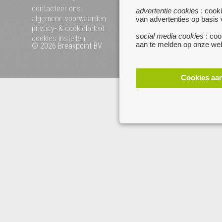
mijn zoekertjes
contacteer ons
advertentie cookies
: cooki
algemene voorwaarden
van advertenties op basis
privacy- & cookiebeleid
social media cookies
: coo
cookies instellen
aan te melden op onze web
© 2026 Breakpoint BV
Bezoek ook eens onze 
websites :
www.startpagina.be
Cookies aa
www.koken.be