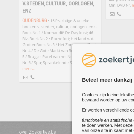
V.STEDEN,CULTUUR, OORLOGEN,
Min. DVD Nr.
m
ENZ
OUDENBURG
• 16 Prachtige & unieke
boeken v. steden, cultuur, oorlogen, enz..
Boek Nr. 1 / Normandië De Day kust; 46
Blz. Boek Nr. 2 / Rochefort; Het land v. d.
GrottenBoek Nr. 3 / Het ZonienwoudBoek
Nr. 4 / De Gote Markt van BrusselBoek Nr.
5 / Brugge; Parel van het NoordenBoek
Nr. 6 / Spa; Sprankelende Stad Boek Nr.
meer...
Beleef meer dankzij
Cookies zijn kleine tekstb
me
bewaard worden op uw comp
Er worden verschillende co
functionele en statistische
te doen werken. Met deze
van onze site in kaart met
over Zoekertjes.be
voeg uw zoekertje toe