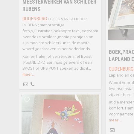
MEESTERWERKEN VAN SCHILDER
RUBENS
OUDENBURG
• BOEK VAN SCHILDER
RUBENS ; met prachtige
foto,s,illustraties,beknopte text ,leerzaam
over deze schilder ,mooie prentjes van
zijn mooiste schilderkunst ,de moeite
waard geschreven in het Nederlands
BOEK,PRAC
Komen halen of verzenden met Bpost
LAPLAND E
,PostNL ,DPD aan huis geleverd of een
BPOST of UPS PUNT zoeken zo dicht...
OUDENBURG
meer...
Lapland en d
Woord vooraf
levensomstan
zij zeer hard e
at die mensen
komfort. Ham
voornaamste 
meer...