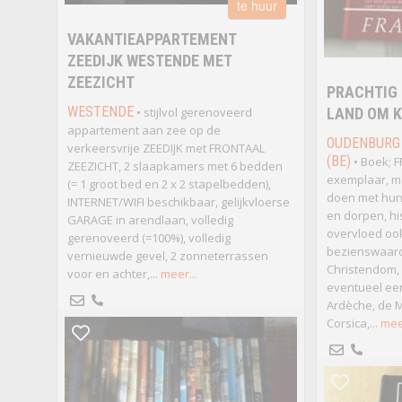
te huur
VAKANTIEAPPARTEMENT
ZEEDIJK WESTENDE MET
ZEEZICHT
PRACHTIG
WESTENDE
• stijlvol gerenoveerd
LAND OM K
appartement aan zee op de
OUDENBURG
verkeersvrije ZEEDIJK met FRONTAAL
(BE)
• Boek; F
ZEEZICHT, 2 slaapkamers met 6 bedden
exemplaar, mo
(= 1 groot bed en 2 x 2 stapelbedden),
doen met hun 
INTERNET/WIFI beschikbaar, gelijkvloerse
en dorpen, h
GARAGE in arendlaan, volledig
overvloed ook
gerenoveerd (=100%), volledig
bezienswaar
vernieuwde gevel, 2 zonneterrassen
Christendom,
voor en achter,...
meer...
eventueel een
Ardèche, de M
Corsica,...
meer