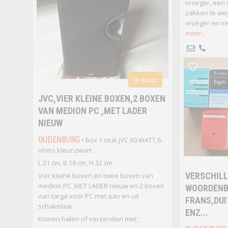
vroeger, een 
zakken te we
vroeger en ve
meer...
te koop
JVC,VIER KLEINE BOXEN,2 BOXEN
VAN MEDION PC ,MET LADER
NIEUW
OUDENBURG
• box 1 stuk JVC 60 WATT,6-
ohms,kleur:zwart
L.21 cm, B.19 cm, H.32 cm
VERSCHIL
Vier kleine boxen,en twee boxen van
medion PC ,MET LADER nieuw en 2 boxen
WOORDENB
van targa voor PC met aan en uit
FRANS,DUI
schakelaar
ENZ...
Komen halen of verzenden met ;