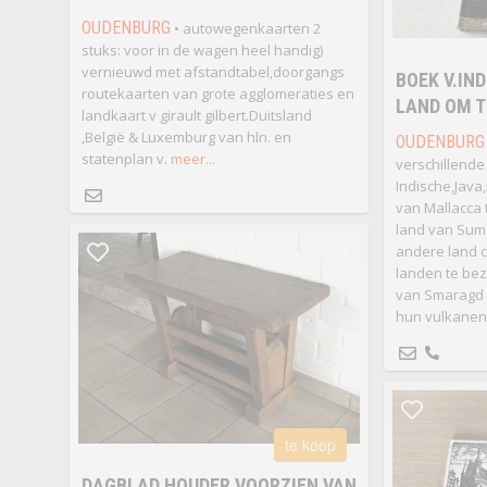
OUDENBURG
• autowegenkaarten 2
stuks: voor in de wagen heel handig)
vernieuwd met afstandtabel,doorgangs
BOEK V.IN
routekaarten van grote agglomeraties en
LAND OM T
landkaart v girault gilbert.Duitsland
,België & Luxemburg van hln. en
OUDENBURG
statenplan v.
meer...
verschillende
Indische,Java,
van Mallacca t
land van Suma
andere land 
landen te bez
van Smaragd 
hun vulkanen 
te koop
DAGBLAD HOUDER VOORZIEN VAN