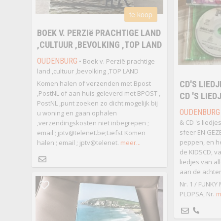
te koop
BOEK V. PERZIë PRACHTIGE LAND
,CULTUUR ,BEVOLKING ,TOP LAND
OUDENBURG
• Boek v. Perzië prachtige
land ,cultuur ,bevolking ,TOP LAND
Komen halen of verzenden met Bpost
CD'S LIED
,PostNL of aan huis geleverd met BPOST ,
CD 'S LIE
PostNL ,punt zoeken zo dicht mogelijk bij
OUDENBURG
u woning en gaan ophalen
& CD 's liedj
,verzendingskosten niet inbegrepen ;
sfeer EN GEZE
email ; jptv@telenet.be;Liefst Komen
peppen, en he
halen ; email ; jptv@telenet.
meer...
de KIDSCD, v
liedjes van al
aan de achte
Nr. 1 / FUNKY
PLOPSA, Nr.
m