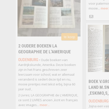
voor paternost
mooie...
meer.
te koop
2 OUDERE BOEKEN LA
GEOGRAPHIE DE L'AMERIQUE
OUDENBURG
• Oude boeken van
Aardrijkskunde, Amerika. Deze boeken
zijn in het Frans geschreven zeer
leerzaam voor school, wat er allemaal
veranderd is sedert deze tijd en nu,
BOEK V.GR
mooie prentjes met tekst erbij, bijna 60
LAND M.S
jaar oud ,
,ESKIMO,S
2 Livres; LA GEOGRAPHIE de L'AMERIQUE,
ce sont 2 LIVRES ancien ,ècrit en français
OUDENBURG
avec images...
meer...
,bijna een vas