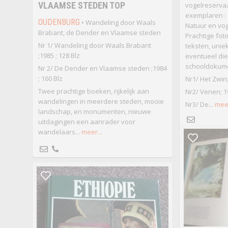
VLAAMSE STEDEN TOP
vogelreservaa
exemplaren :
OUDENBURG
• Wandeling door Waals
Natuur en vog
Brabant, de Dender en Vlaamse steden
Prachtige foto
Nr 1/ Wandeling door Waals Brabant
teksten, uniek
;1985 ; 128 Blz
eventueel di
schooldokume
Nr 2/ De Dender en Vlaamse steden ;1984
; 160 Blz
Nr1/ Het Zwin
Twee prachtige boeken, rijkelijk aan
Nr2/ Venen; 19
wandelingen in meerdere steden, mooie
Nr3/ De...
meer
landschap, en monumenten, nieuwe
uitdagingen een aanrader voor
wandelaars...
meer...