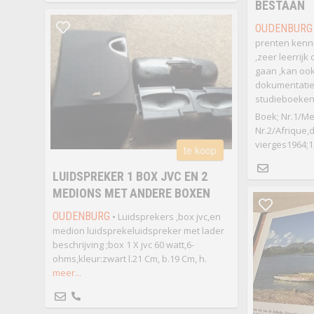
BESTAAN
OUDENBURG
prenten kenni
,zeer leerrijk
gaan ,kan ook
dokumentatie 
studieboeken 
Boek; Nr.1/Me
Nr.2/Afrique,
vierges1964;12
te koop
LUIDSPREKER 1 BOX JVC EN 2
MEDIONS MET ANDERE BOXEN
OUDENBURG
• Luidsprekers ,box jvc,en
medion luidsprekeluidspreker met lader
beschrijving ;box 1 X jvc 60 watt,6-
ohms,kleur:zwart l.21 Cm, b.19 Cm, h.
meer...