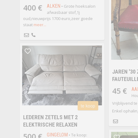
400 €
ALKEN
• Grote hoeksalon
afwasbaar stof,1j
oud,nieuwprijs 1700 euro,zeer goede
staat
meer...
JAREN '30 
FAUTEUILL
45 €
AA
Hou
Vrijblijvend t
te koop
Enkel ophalin
LEDEREN ZETELS MET 2
ELEKTRISCHE RELAXEN
500 €
GINGELOM
• Te koop: