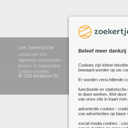
over Zoekertjes.be
voeg uw zoekertje toe
Beleef meer dankzij
mijn zoekertjes
contacteer ons
algemene voorwaarden
Cookies zijn kleine tekstb
privacy- & cookiebeleid
bewaard worden op uw comp
cookies instellen
© 2026 Breakpoint BV
Bezoek ook eens onze 
Er worden verschillende co
websites :
www.startpagina.be
functionele en statistische
te doen werken. Met deze
www.koken.be
van onze site in kaart met
advertentie cookies
: cooki
van advertenties op basis
social media cookies
: coo