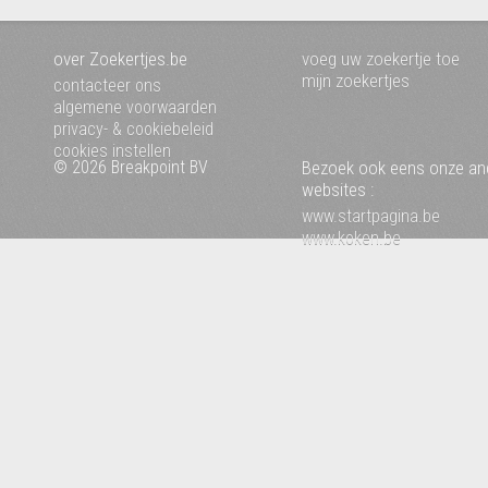
over Zoekertjes.be
voeg uw zoekertje toe
mijn zoekertjes
contacteer ons
algemene voorwaarden
privacy- & cookiebeleid
cookies instellen
© 2026 Breakpoint BV
Bezoek ook eens onze an
websites :
www.startpagina.be
www.koken.be