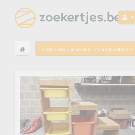
mi
Te koop wegens verhuis : opbergcombinatie