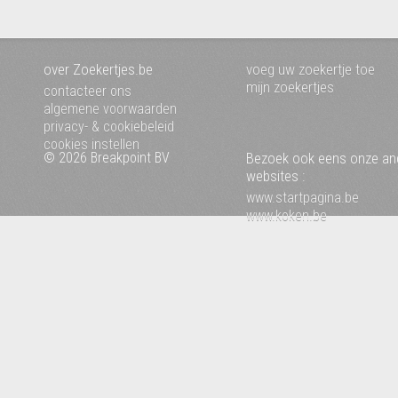
over Zoekertjes.be
voeg uw zoekertje toe
mijn zoekertjes
contacteer ons
algemene voorwaarden
privacy- & cookiebeleid
cookies instellen
© 2026 Breakpoint BV
Bezoek ook eens onze an
websites :
www.startpagina.be
www.koken.be