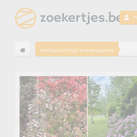
mi
Handige tuinhulp/ klusser gezocht