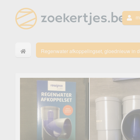
mi
Regenwater afkoppelingset, gloednieuw in 