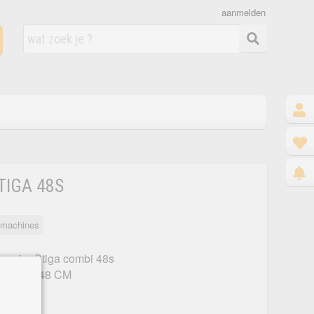
aanmelden
TIGA 48S
nmachines
maaier Stiga combi 48s
breedte 48 CM
gzak
tanden