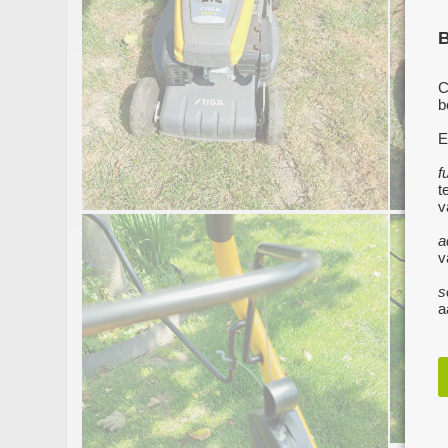
B
C
b
E
f
t
v
a
v
s
a