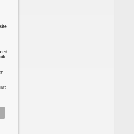
site
e
goed
uik
en
nst