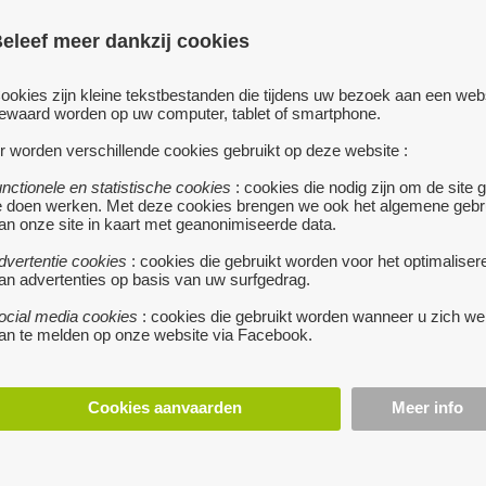
Benzine 4takt
eleef meer dankzij cookies
prijs : 150 €
ookies zijn kleine tekstbestanden die tijdens uw bezoek aan een web
ewaard worden op uw computer, tablet of smartphone.
r worden verschillende cookies gebruikt op deze website :
stuur een berichtj
unctionele en statistische cookies
: cookies die nodig zijn om de site 
e doen werken. Met deze cookies brengen we ook het algemene gebr
an onze site in kaart met geanonimiseerde data.
dvertentie cookies
: cookies die gebruikt worden voor het optimaliser
an advertenties op basis van uw surfgedrag.
ocial media cookies
: cookies die gebruikt worden wanneer u zich we
an te melden op onze website via Facebook.
Cookies aanvaarden
Meer info