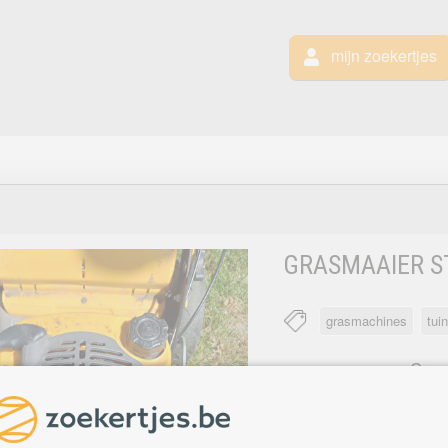
mijn zoekertjes
GRASMAAIER S
grasmachines
tui
Gras
ROESELARE
Maai
Met mulchhulp / opvan
Zelftrekkend / hoogtes