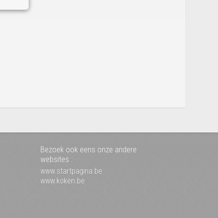
Bezoek ook eens onze andere
websites :
www.startpagina.be
www.koken.be