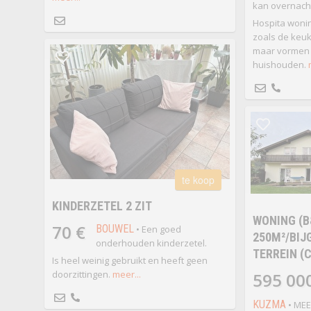
kan overnach
Hospita wonin
zoals de keuk
maar vormen 
huishouden.
te koop
KINDERZETEL 2 ZIT
WONING (B
70 €
BOUWEL
• Een goed
250M²/BIJ
onderhouden kinderzetel.
TERREIN (
Is heel weinig gebruikt en heeft geen
doorzittingen.
meer...
595 00
KUZMA
• ME