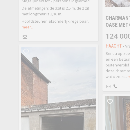
Mogelijkheid tot 2 persoons logeerbed.
De afmetingen: de 3zit is 2,5 m, de 2 zit
met longchair is 2,16 m.
CHARMANT
Hoofdsteunen afzonderlijk regelbaar.
OASE MET 
meer...
124 00
HAACHT
• Vr
Bent u op zoek
en een betaa
buitenverblijf
deze charmant
wat u zoekt.
m