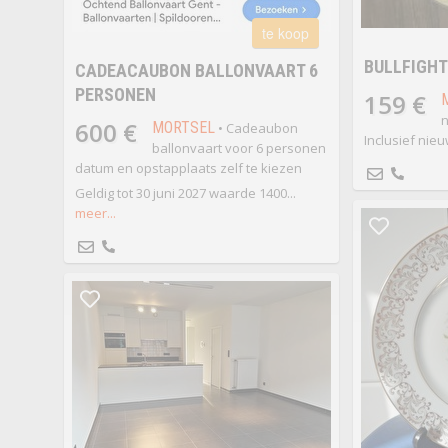
te koop
BULLFIGHT
CADEACAUBON BALLONVAART 6
PERSONEN
159 €
n
600 €
MORTSEL
• Cadeaubon
Inclusief nie
ballonvaart voor 6 personen
datum en opstapplaats zelf te kiezen
Geldig tot 30 juni 2027 waarde 1400...
meer...