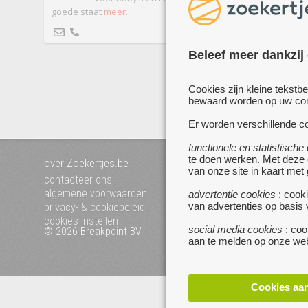
goede staat
meer...
2 jaar oud (20
Beleef meer dankzij
me
Cookies zijn kleine tekstb
bewaard worden op uw comp
Er worden verschillende co
functionele en statistische
te doen werken. Met deze
over Zoekertjes.be
voeg uw zoekertje toe
van onze site in kaart met
mijn zoekertjes
contacteer ons
algemene voorwaarden
advertentie cookies
: cooki
van advertenties op basis
privacy- & cookiebeleid
cookies instellen
social media cookies
: coo
© 2026 Breakpoint BV
Bezoek ook eens onze 
aan te melden op onze web
websites :
www.startpagina.be
www.koken.be
Cookies aa