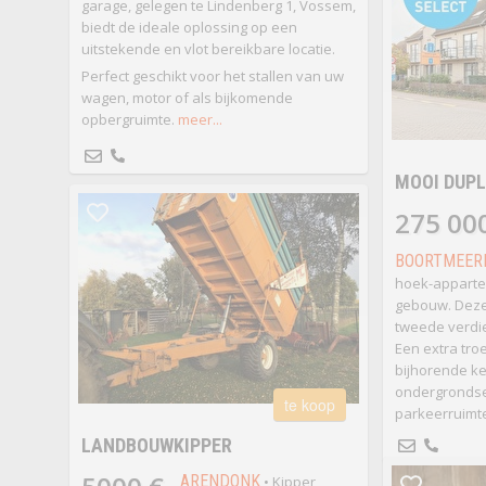
garage, gelegen te Lindenberg 1, Vossem,
biedt de ideale oplossing op een
uitstekende en vlot bereikbare locatie.
Perfect geschikt voor het stallen van uw
wagen, motor of als bijkomende
opbergruimte.
meer...
MOOI DUP
275 00
BOORTMEER
hoek-appartem
gebouw. Deze
tweede verdiep
Een extra tro
bijhorende ke
ondergrondse
te koop
parkeerruimte
LANDBOUWKIPPER
ARENDONK
• Kipper