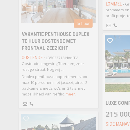
LOMMEL
• Gr
brommers en 
profit project
te huur
VAKANTIE PENTHOUSE DUPLEX
TE HUUR OOSTENDE MET
FRONTAAL ZEEZICHT
OOSTENDE
• LD5023718 Nori TV
Oostende omgeving Thermen, zeer
rustige straat. Nog vrij ,...
Duplex penthouse appartement voor
max 10 personen met jacuzzi, airco, 2
badkamers met 2 wc's en 2 tv's, met
mogelijkheid van Neftlix.
meer...
LUXE COM
215 00
SIDE MANAV