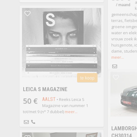
a
/ maand
k
gemeenschappe
terras, fietsb
groene omgev
water en elekt
vrouw zoek ik
huisgenote, i
dame, studente
meer...
te koop
LEICA S MAGAZINE
50 €
AALST
• Reeks Leica S
Magazine van nummer 1
tot/met 9 (n° 7 dubbel)
meer...
LAMBORGHI
CH30314