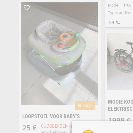
Model: T1 '66
Type: berline
MOOIE KOG
te koop
ELEKTRISC
LOOPSTOEL VOOR BABY’S
1999 €
25 €
OUDSBERGEN
• Loopstoel
Koga Pace B10
voor baby’s en is nog steeds in