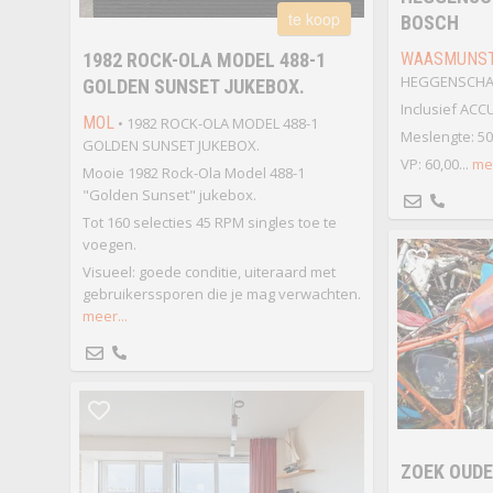
te koop
BOSCH
1982 ROCK-OLA MODEL 488-1
WAASMUNST
HEGGENSCHAA
GOLDEN SUNSET JUKEBOX.
Inclusief ACC
MOL
• 1982 ROCK-OLA MODEL 488-1
Meslengte: 50 
GOLDEN SUNSET JUKEBOX.
VP: 60,00...
mee
Mooie 1982 Rock-Ola Model 488-1
"Golden Sunset" jukebox.
Tot 160 selecties 45 RPM singles toe te
voegen.
Visueel: goede conditie, uiteraard met
gebruikerssporen die je mag verwachten.
meer...
ZOEK OUD