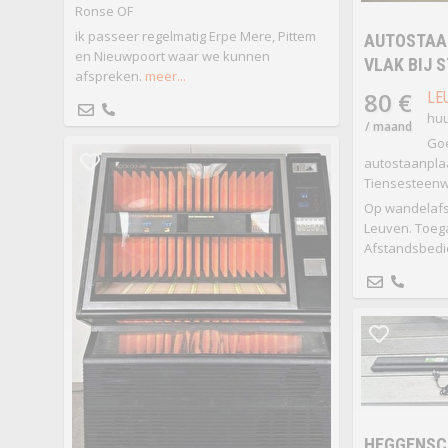
Ronse OF
ik passeer regelmatig Erpe Mere, Pittem
AUTOSTAA
en Nieuwpoort waar we kunnen
VLAK BIJ 
afspreken.
meer...
80 €
LE
huu
/ maand
Goe
autostaanplaa
Tiensesteenwe
Op wandelafst
Leuven. Toega
Afstandsbedi
HEGGENSC