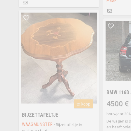
meer...
BMW 116D 
4500 €
te koop
bouwjaar 2014
BIJZETTAFELTJE
De wagen is 
WAASMUNSTER
• Bijzettafeltje in
en heeft onla
perfecte staat.