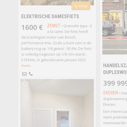
te koop
ELEKTRISCHE DAMESFIETS
1600 €
ZEMST
• Granville type : E
a la carte. De fiets heeft
de krachtigste motor van Bosch,
performance line. Zoals u kunt zien is de
batterij nog op 1/8 getest : 92.6%. De fiets
is volledig nagezien op 1/8. km-stand :
5139 km, in gebruikname januari 2023.
HANDELSZ
meer...
DUPLEXWO
399 99
EKEREN
• Ha
duplexwoning 
Ekeren.
Een interessa
sterk potenti
meerwaarde o