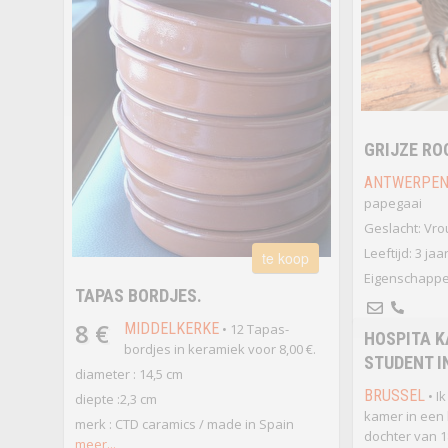
GRIJZE RO
ANTWERPE
papegaai
Geslacht: Vro
Leeftijd: 3 jaa
te koop
Eigenschappe
TAPAS BORDJES.
8 €
MIDDELKERKE
• 12 Tapas-
HOSPITA 
bordjes in keramiek voor 8,00 €.
STUDENT I
diameter : 14,5 cm
BRUSSEL
• I
diepte :2,3 cm
kamer in een 
merk : CTD caramics / made in Spain
dochter van 18
meer...