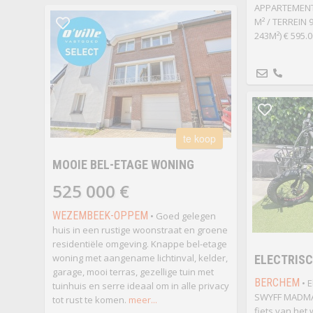
APPARTEMENTE
M² / TERREIN
243M²) € 595.
te koop
MOOIE BEL-ETAGE WONING
525 000 €
WEZEMBEEK-OPPEM
• Goed gelegen
huis in een rustige woonstraat en groene
residentiële omgeving. Knappe bel-etage
woning met aangename lichtinval, kelder,
ELECTRISC
garage, mooi terras, gezellige tuin met
BERCHEM
• E
tuinhuis en serre ideaal om in alle privacy
SWYFF MADMA
tot rust te komen.
meer...
fiets van het 