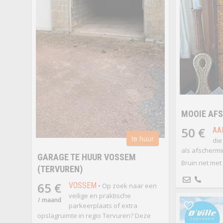
MOOIE AF
50 €
AA
te huur
die
als afschermi
GARAGE TE HUUR VOSSEM
Bruin riet met s
(TERVUREN)
65 €
VOSSEM
• Op zoek naar een
veilige en praktische
/ maand
parkeerplaats of extra
opslagruimte in regio Tervuren? Deze