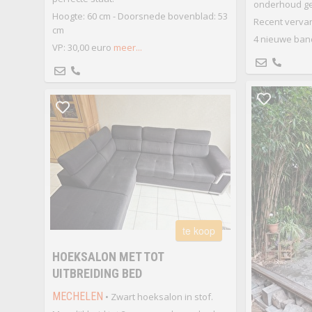
onderhoud ge
Hoogte: 60 cm - Doorsnede bovenblad: 53
Recent verva
cm
4 nieuwe ba
VP: 30,00 euro
meer...
te koop
HOEKSALON MET TOT
UITBREIDING BED
MECHELEN
• Zwart hoeksalon in stof.