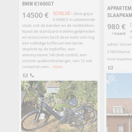
BMW K1600GT
APPARTEM
14500 €
SCHILDE
• Zilvergrijze
SLAAPKAME
K1600GT in uitstekende
980 €
staat, ook de banden en de remblokken.
a
Naast de standaard instelmogelijkheden
/ maand
s
en accessoires bezit deze moto ook nog
een volledige kofferset met derde
adres: Vorse
stoplicht op de topkoffer, een
2100 Deurne
alarmsysteem, hill climb control, een
Voor maximum
voorste spatbordverlenger, een 12 volt
contact en een ...
meer...