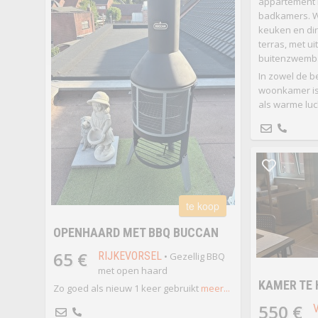
appartement 
badkamers. 
keuken en dir
terras, met ui
buitenzwemba
In zowel de b
woonkamer is
als warme luc
te koop
OPENHAARD MET BBQ BUCCAN
65 €
RIJKEVORSEL
• Gezellig BBQ
met open haard
KAMER TE 
Zo goed als nieuw 1 keer gebruikt
meer...
550 €