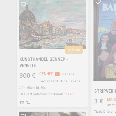
te koop
KUNSTHANDEL GENNEP -
VENETIë
300 €
GENNEP
• Venetië.
NL
Gesigneerd: Hilde Cavens.
Afm. 60cm bij 80cm.
STRIPVER
Olieverf paletmes op linnen.
meer...
3 €
MIDD
uit d
Titels Drie vr