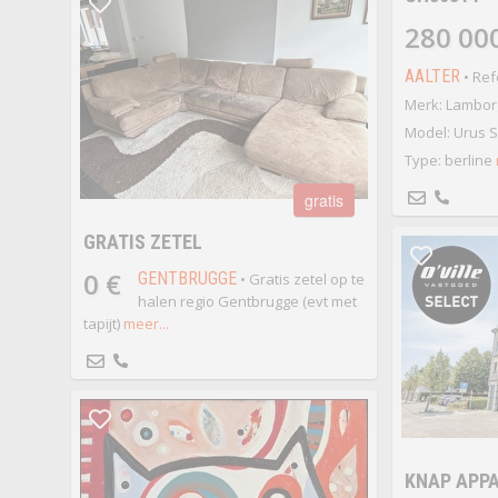
280 00
AALTER
• Ref
Merk: Lambor
Model: Urus S
Type: berline
gratis
GRATIS ZETEL
0 €
GENTBRUGGE
• Gratis zetel op te
halen regio Gentbrugge (evt met
tapijt)
meer...
KNAP APPA