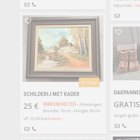
bijna niet...
me
te koop
DAKPANNEN
SCHILDERIJ MET KADER
GRATIS
25 €
WAASMUNSTER
• Afmetingen:
Breedte: 70 cm - Hoogte: 60 cm
mogen gratis
VP: 25,00 euro
meer...