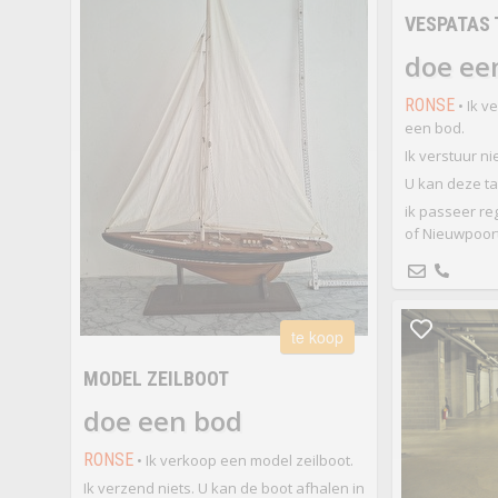
VESPATAS 
doe ee
RONSE
• Ik v
een bod.
Ik verstuur nie
U kan deze ta
ik passeer re
of Nieuwpoort
te koop
MODEL ZEILBOOT
doe een bod
RONSE
• Ik verkoop een model zeilboot.
Ik verzend niets. U kan de boot afhalen in