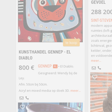
GEVOEL
288 20
SINT-STEVE
modern appa
ruimtes (loft-
architecturaa
zoals energiez
te koop
lichtinval, gez
kelder, onde
KUNSTHANDEL GENNEP - EL
en voldoende
DIABLO
meer...
800 €
GENNEP
• El Diablo.
NL
Gesigneerd: Wendy bij de
Ley.
Afm. 50cm bij 50cm.
Acryl en mixed media op doek 3D.
meer...