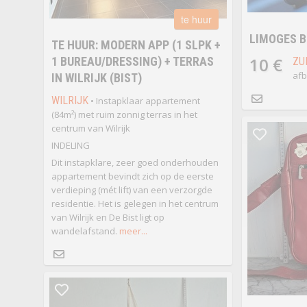
te huur
LIMOGES 
TE HUUR: MODERN APP (1 SLPK +
10 €
1 BUREAU/DRESSING) + TERRAS
ZU
afb
IN WILRIJK (BIST)
WILRIJK
• Instapklaar appartement
(84m²) met ruim zonnig terras in het
centrum van Wilrijk
INDELING
Dit instapklare, zeer goed onderhouden
appartement bevindt zich op de eerste
verdieping (mét lift) van een verzorgde
residentie. Het is gelegen in het centrum
van Wilrijk en De Bist ligt op
wandelafstand.
meer...