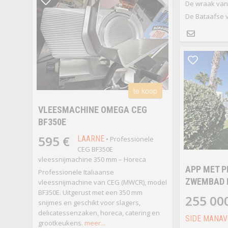
De wraak van 
De Bataafse va
te koop
VLEESMACHINE OMEGA CEG
BF350E
595 €
LAARNE
• Professionele
CEG BF350E
vleessnijmachine 350 mm – Horeca
APP MET P
Professionele Italiaanse
ZWEMBAD E
vleessnijmachine van CEG (MWCR), model
BF350E. Uitgerust met een 350 mm
255 00
snijmes en geschikt voor slagers,
delicatessenzaken, horeca, catering en
SIDE MANAV
grootkeukens.
meer...