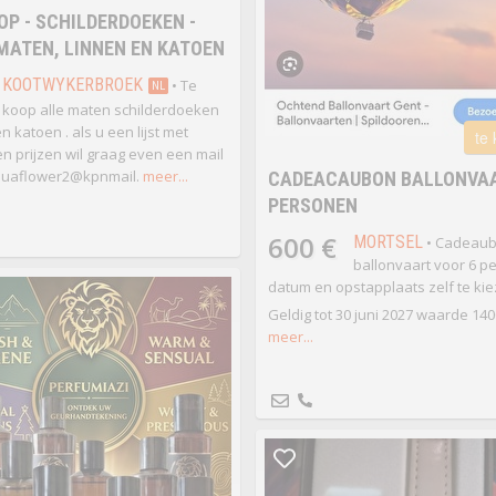
OP - SCHILDERDOEKEN -
MATEN, LINNEN EN KATOEN
KOOTWYKERBROEK
• Te
NL
koop alle maten schilderdoeken
n katoen . als u een lijst met
te
n prijzen wil graag even een mail
quaflower2@kpnmail.
meer...
CADEACAUBON BALLONVAA
PERSONEN
600 €
MORTSEL
• Cadeau
ballonvaart voor 6 p
datum en opstapplaats zelf te ki
Geldig tot 30 juni 2027 waarde 1400
meer...