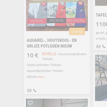
TAFE
110
te koop
gezet, 
in hele 
AQUAREL-, HOUTSKOOL- EN
GRIJZE POTLODEN NIEUW
10 €
SCHELLE
• Houtskoolpotloden
10stuks
Grijze potloden 10stuks
Aquarelpotloden 10stuks
NIEUW
meer...