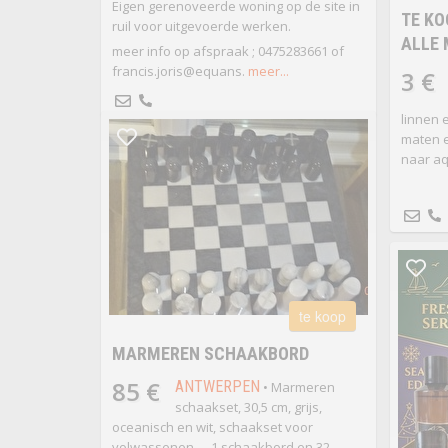
Eigen gerenoveerde woning op de site in
TE KO
ruil voor uitgevoerde werken.
ALLE 
meer info op afspraak ; 0475283661 of
francis.joris@equans.
meer...
3 €
linnen e
maten e
naar a
te koop
MARMEREN SCHAAKBORD
85 €
ANTWERPEN
• Marmeren
schaakset, 30,5 cm, grijs,
oceanisch en wit, schaakset voor
volwassenen - - 1 schaakbord en 32