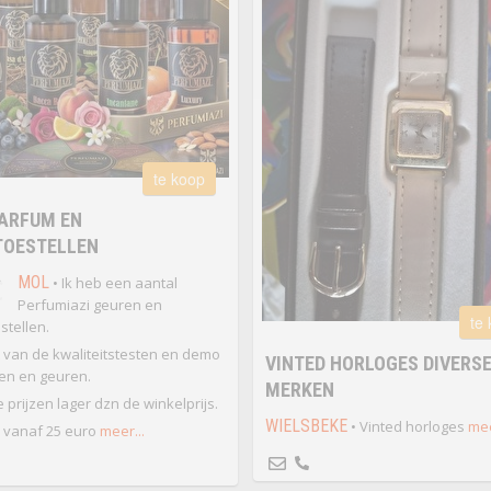
te koop
ARFUM EN
TOESTELLEN
€
MOL
• Ik heb een aantal
Perfumiazi geuren en
te
stellen.
 van de kwaliteitstesten en demo
VINTED HORLOGES DIVERS
len en geuren.
MERKEN
 prijzen lager dzn de winkelprijs.
WIELSBEKE
• Vinted horloges
mee
 vanaf 25 euro
meer...