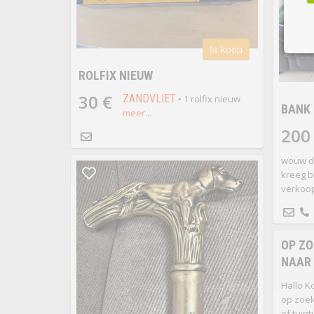
te koop
ROLFIX NIEUW
30 €
ZANDVLIET
• 1 rolfix nieuw
BANK
meer...
200
wouw d
kreeg 
verkoop
OP ZO
NAAR
Hallo K
op zoek
of tuin