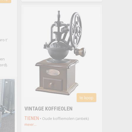
ro t'
den
ord).
te koop
VINTAGE KOFFIEOLEN
TIENEN
• Oude koffiemolen (antiek)
meer...