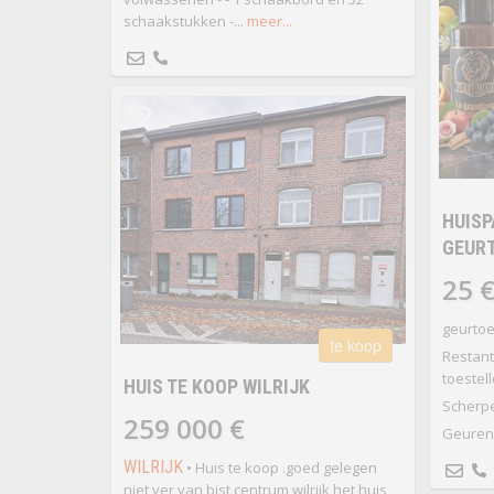
schaakstukken -...
meer...
HUISP
GEUR
25 
geurtoe
te koop
Restant
toestel
HUIS TE KOOP WILRIJK
Scherpe
259 000 €
Geuren
WILRIJK
• Huis te koop .goed gelegen
niet ver van bist centrum wilrijk het huis