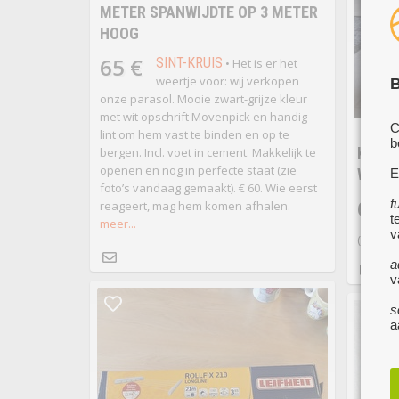
METER SPANWIJDTE OP 3 METER
HOOG
65 €
SINT-KRUIS
• Het is er het
weertje voor: wij verkopen
B
onze parasol. Mooie zwart-grijze kleur
met wit opschrift Movenpick en handig
C
lint om hem vast te binden en op te
b
KINET
bergen. Incl. voet in cement. Makkelijk te
openen en nog in perfecte staat (zie
WATE
E
foto’s vandaag gemaakt). € 60. Wie eerst
6 €
f
reageert, mag hem komen afhalen.
t
meer...
v
(max 8 
a
v
s
a