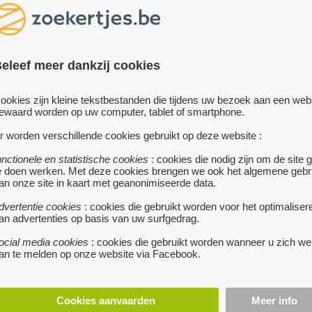
1300 €
BOCHOLT
• Eenmal
Actie! tot 15/07/202
600 Nieuwe kienkaarten, Bingoka
€1350,00 ipv €1980,00
eleef meer dankzij cookies
200x enkel reek
200x dubbel reeks
meer...
te koop
ookies zijn kleine tekstbestanden die tijdens uw bezoek aan een web
ewaard worden op uw computer, tablet of smartphone.
ICO ZOUT VOOR
RONTHARDER
r worden verschillende cookies gebruikt op deze website :
GEZOCHT : FOTO VAN
g
MIJN
KESSEL-LO
unctionele en statistische cookies
• Zout voor een
: cookies die nodig zijn om de site 
e doen werken. Met deze cookies brengen we ook het algemene gebr
kinetico waterontharder. 6€/pak
OVERGROOTOUDERS
an onze site in kaart met geanonimiseerde data.
pakken)
meer...
MIDDELKERKE
• Ik zoek een foto
dvertentie cookies
: cookies die gebruikt worden voor het optimaliser
mijn overgrootouders.
an advertenties op basis van uw surfgedrag.
DECOCK CAROLUS LUDOVICUS ge
ocial media cookies
: cookies die gebruikt worden wanneer u zich we
op 05/05/1837 te Handzame en
an te melden op onze website via Facebook.
overleden op 08/04/1892 te Hand
Gehuwd op 22/04/1869 te Kortem
VEREECKE CLEMENTINE geboren o
Cookies aanvaarden
Meer info
30/03/1841 te Kortemark en over