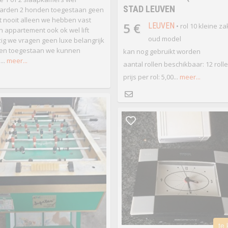
STAD LEUVEN
arden 2 honden toegestaan geen
t nooit alleen we hebben vast
5 €
LEUVEN
• rol 10 kleine z
 appartement ook ok wel lift
oud model
g we vragen geen luxe belangrijk
den toegestaan we kunnen
kan nog gebruikt worden
..
meer...
aantal rollen beschikbaar: 12 roll
prijs per rol: 5,00...
meer...
te