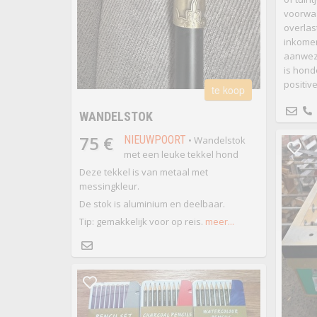
voorwa
overlas
inkomen
aanwezi
is hon
positive.
te koop
WANDELSTOK
75 €
NIEUWPOORT
• Wandelstok
met een leuke tekkel hond
Deze tekkel is van metaal met
messingkleur.
De stok is aluminium en deelbaar.
Tip: gemakkelijk voor op reis.
meer...