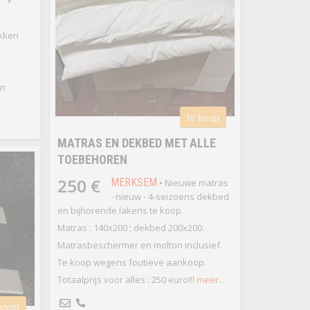
akken
en
te koop
MATRAS EN DEKBED MET ALLE
TOEBEHOREN
250 €
MERKSEM
• Nieuwe matras
- nieuw - 4-seizoens dekbed
en bijhorende lakens te koop.
Matras : 140x200 ; dekbed 200x200.
Matrasbeschermer en molton inclusief.
Te koop wegens foutieve aankoop.
Totaalprijs voor alles : 250 euro!!!
meer...
 koop