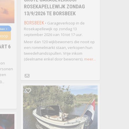
ROSEKAPELLEWIJK ZONDAG
13/9/2026 TE BORSBEEK
BORSBEEK
• Garageverkoop in de
Rosekapellewijk op zondag 13
september 2026 van 10 tot 17 uur.
 koop
Meer dan 120 wijkbewoners die nooit op
RT 6
een rommelmarkt staan, verkopen hun
tweedehandsspullen. Vrije inkom
(deelname enkel door bewoners).
meer...
bon
ersonen
ezen
...