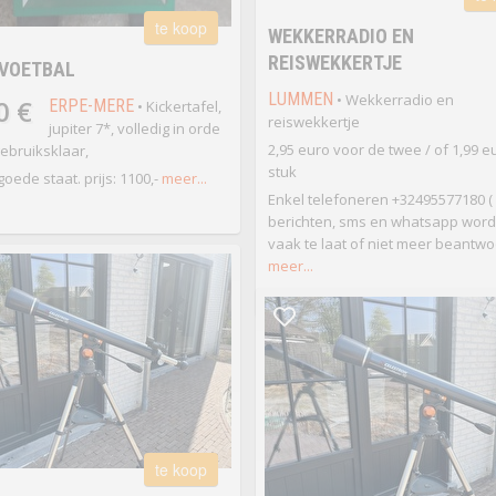
te koop
WEKKERRADIO EN
REISWEKKERTJE
LVOETBAL
LUMMEN
• Wekkerradio en
0 €
ERPE-MERE
• Kickertafel,
reiswekkertje
jupiter 7*, volledig in orde
2,95 euro voor de twee / of 1,99 eu
gebruiksklaar,
stuk
goede staat. prijs: 1100,-
meer...
Enkel telefoneren +32495577180 (
berichten, sms en whatsapp wor
vaak te laat of niet meer beantwo
meer...
te koop