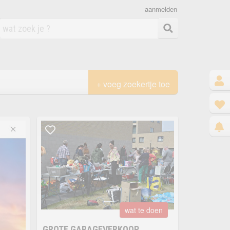
aanmelden
+ voeg zoekertje toe
wat te doen
GROTE GARAGEVERKOOP