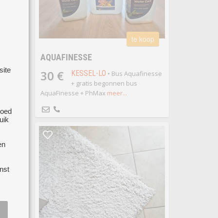
ige
6!
arten
te koop
AQUAFINESSE
site
30 €
KESSEL-LO
• Bus Aquafinesse
+ gratis begonnen bus
AquaFinesse + PhMax
meer...
ezocht
goed
uik
 van
en
boren
nst
zame.
ark met
p
leden op