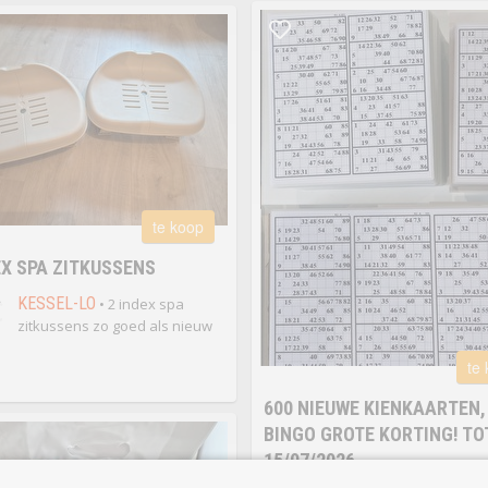
te koop
EX SPA ZITKUSSENS
€
KESSEL-LO
• 2 index spa
zitkussens zo goed als nieuw
te
600 NIEUWE KIENKAARTEN,
BINGO GROTE KORTING! TO
15/07/2026