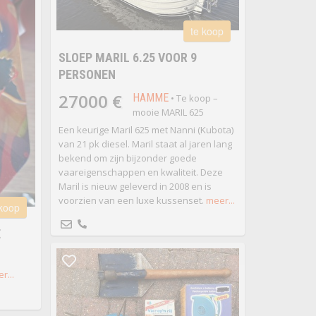
te koop
SLOEP MARIL 6.25 VOOR 9
PERSONEN
27000 €
HAMME
• Te koop –
mooie MARIL 625
Een keurige Maril 625 met Nanni (Kubota)
van 21 pk diesel. Maril staat al jaren lang
bekend om zijn bijzonder goede
vaareigenschappen en kwaliteit. Deze
Maril is nieuw geleverd in 2008 en is
voorzien van een luxe kussenset.
meer...
 koop
E
r...