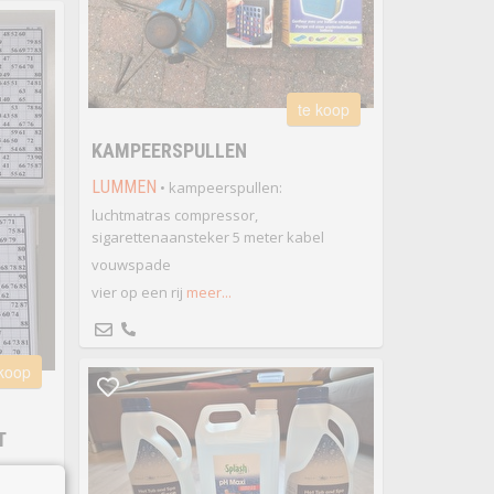
te koop
KAMPEERSPULLEN
LUMMEN
• kampeerspullen:
luchtmatras compressor,
sigarettenaansteker 5 meter kabel
vouwspade
vier op een rij
meer...
 koop
T