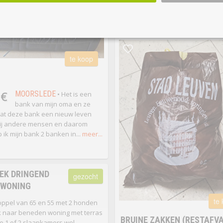
17/02/1908 te Handzame.
meer...
te koop
 €
MOORSLEDE
• Het is een
bank van mijn oma en ze
at deze bank een nieuw leven
bij andere mensen en daarom
 ik mijn bank 2 banken in...
meer...
EK DRINGEND
gezocht
 WONING
te
oppel van 65 en 55 met 2 honden
 naar beneden woning met terras
BRUINE ZAKKEN (RESTAFVA
tje 1 of 2 slaapkamers wel