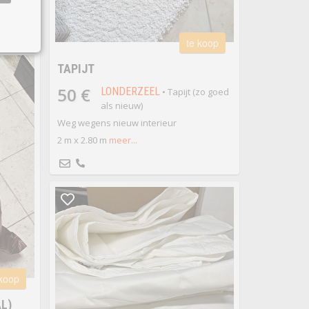
te koop
TAPIJT
50 €
LONDERZEEL
• Tapijt (zo goed
als nieuw)
Weg wegens nieuw interieur
2 m x 2.80 m
meer...
 koop
L)