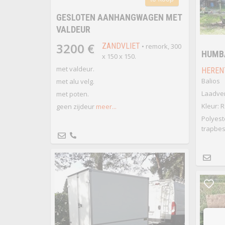
GESLOTEN AANHANGWAGEN MET
VALDEUR
3200 €
ZANDVLIET
• remork, 300
HUMB
x 150 x 150.
met valdeur.
HEREN
Balios
met alu velg.
Laadve
met poten.
Kleur: 
geen zijdeur
meer...
Polyest
trapbe