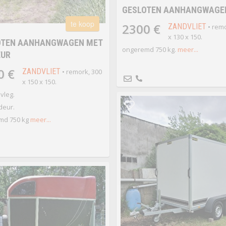
GESLOTEN AANHANGWAGE
te koop
2300 €
ZANDVLIET
• remo
x 130 x 150.
OTEN AANHANGWAGEN MET
ongeremd 750 kg.
meer...
EUR
0 €
ZANDVLIET
• remork, 300
x 150 x 150.
vleg.
deur.
md 750 kg
meer...