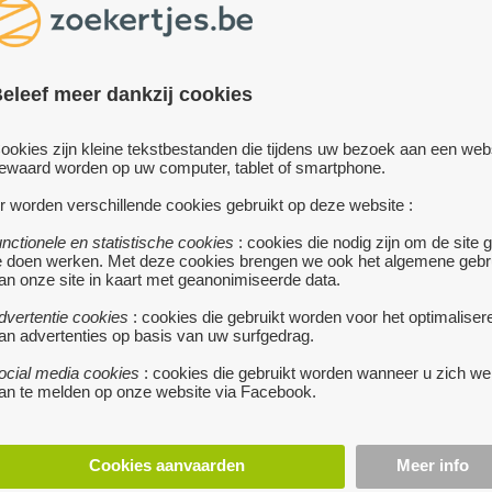
te koop
eleef meer dankzij cookies
K 105 X 180
te
 €
BERINGEN
• Remork met
ookies zijn kleine tekstbestanden die tijdens uw bezoek aan een web
AANHANG WAGEN
afneembare schotten , 105
ewaard worden op uw computer, tablet of smartphone.
0 cm
meer...
900 €
BORGERHOUT
•
r worden verschillende cookies gebruikt op deze website :
Aanhangwagen i ng
staat
unctionele en statistische cookies
: cookies die nodig zijn om de site 
e doen werken. Met deze cookies brengen we ook het algemene gebr
wielen moetten wel na gekeken 
an onze site in kaart met geanonimiseerde data.
alles erop en er aan, kan je nog to
ombouwen op je camping
dvertentie cookies
: cookies die gebruikt worden voor het optimaliser
an advertenties op basis van uw surfgedrag.
ZELF OP TE HALEN !
meer...
ocial media cookies
: cookies die gebruikt worden wanneer u zich we
an te melden op onze website via Facebook.
Cookies aanvaarden
Meer info