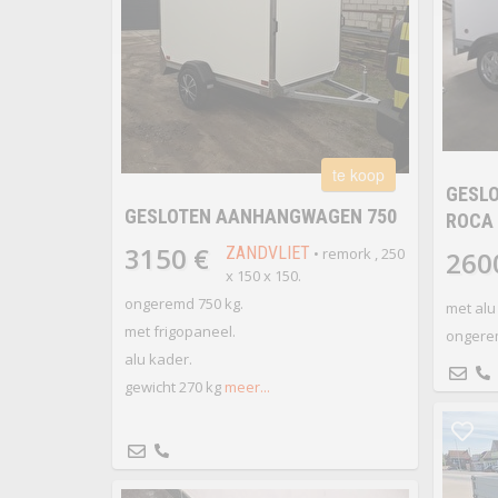
te koop
GESL
GESLOTEN AANHANGWAGEN 750
ROCA
3150 €
ZANDVLIET
• remork , 250
260
x 150 x 150.
ongeremd 750 kg.
met alu 
met frigopaneel.
ongere
alu kader.
gewicht 270 kg
meer...