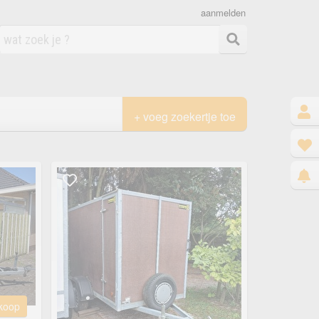
aanmelden
+ voeg zoekertje toe
 koop