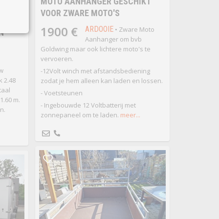
MOTO AANHANGER GESCHIKT
VOOR ZWARE MOTO'S
 koop
1900 €
ARDOOIE
• Zware Moto
N
Aanhanger om bvb
Goldwing maar ook lichtere moto's te
vervoeren.
w
-12Volt winch met afstandsbediening
k 2.48
zodat je hem alleen kan laden en lossen.
taal
- Voetsteunen
1.60 m.
- Ingebouwde 12 Voltbatterij met
n.
zonnepaneel om te laden.
meer...