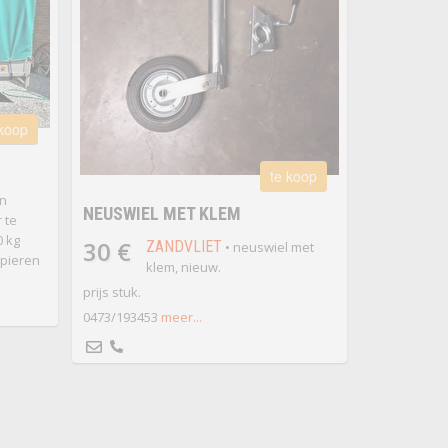
 koop
te koop
n
NEUSWIEL MET KLEM
 te
0 kg
30 €
ZANDVLIET
• neuswiel met
apieren
klem, nieuw.
prijs stuk.
0473/193453
meer...