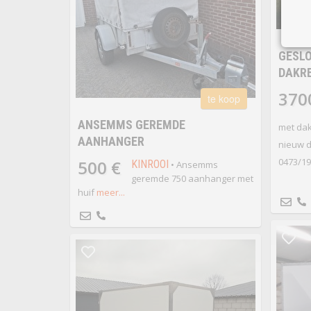
GESL
DAKR
370
te koop
ANSEMMS GEREMDE
met dak
AANHANGER
nieuw 
0473/1
500 €
KINROOI
• Ansemms
geremde 750 aanhanger met
huif
meer...