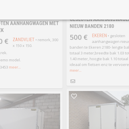
te
te koop
GESLOTEN AANHANGWAGE
OTEN AANHANGWAGEN MET
NIEUW BANDEN 2180
EK
500 €
EKEREN
• gesloten
0 €
ZANDVLIET
• remork, 300
aanhangwagen nieu
x 150 x 150.
banden te Ekeren 2180- lengte ba
rek.
totaal 3 meter,breedte bak 1.03 to
1.40 meter, hoogte bak 1.10 totaal 
demo model.
ideaal om fietsen enz te vervoere
93453
meer...
meer...