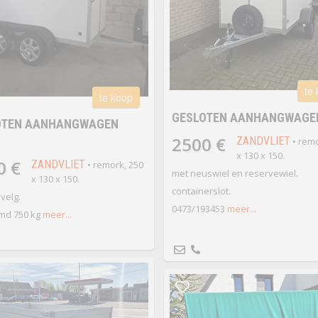
te
te koop
GESLOTEN AANHANGWAGEN
OTEN AANHANGWAGEN
2500 €
ZANDVLIET
• remo
x 130 x 150.
0 €
ZANDVLIET
• remork, 250
met neuswiel en reservewiel.
x 130 x 150.
containerslot.
velg.
0473/193453
meer...
md 750 kg
meer...