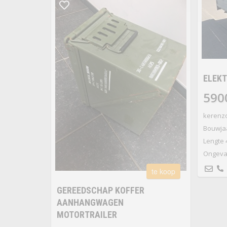
ELEKT
590
kerenz
Bouwjaa
Lengte 
Ongeval
te koop
GEREEDSCHAP KOFFER
AANHANGWAGEN
MOTORTRAILER