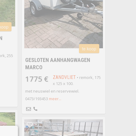
 koop
N
te koop
rk, 255
GESLOTEN AANHANGWAGEN
MARCO
1775 €
ZANDVLIET
• remork, 175
x 125 x 100.
met neuswiel en reservewiel.
0473/193453
meer...