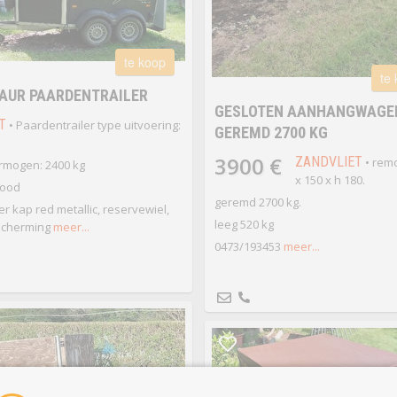
te koop
te
AUR PAARDENTRAILER
GESLOTEN AANHANGWAGE
T
• Paardentrailer type uitvoering:
GEREMD 2700 KG
3900 €
ZANDVLIET
• remo
rmogen: 2400 kg
x 150 x h 180.
Rood
geremd 2700 kg.
er kap red metallic, reservewiel,
leeg 520 kg
scherming
meer...
0473/193453
meer...