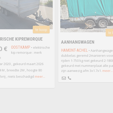
te koop
te
RISCHE KIPREMORQUE
AANHANGWAGEN
0 €
OOSTKAMP
• elektrische
HAMONT-ACHEL
• Aanhangwage
kip remorque : merk
dubbelas geremd 2manieren voor
o
rijden 1-750 kg niet gekeurd 2-180
r 2020 , gekeurd maart 2026
gekeurd met nummerplaat alle p
4 M , breedte 2M , hoogte 80
zijn aanwezig afm 3x1.7x1.
meer...
vrij , niets beschadigd
meer...