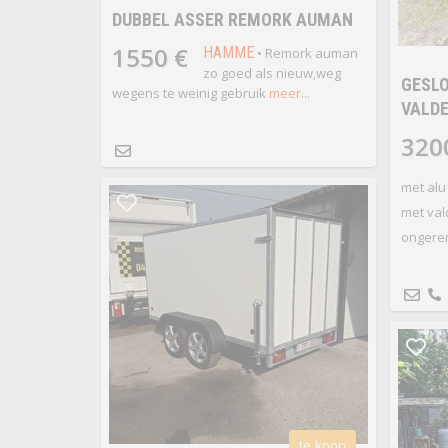
DUBBEL ASSER REMORK AUMAN
1550 €
HAMME
• Remork auman
zo goed als nieuw,weg
GESL
wegens te weinig gebruik
meer...
VALD
320
met alu 
met val
ongere
te koop