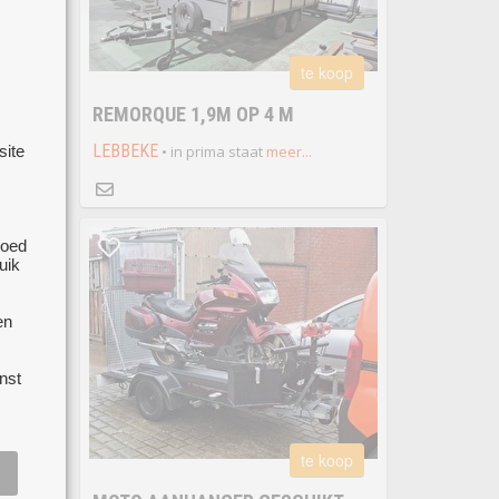
te koop
REMORQUE 1,9M OP 4 M
 koop
LEBBEKE
• in prima staat
meer...
site
oede
goed
uik
worden
t kast
en
nst
te koop