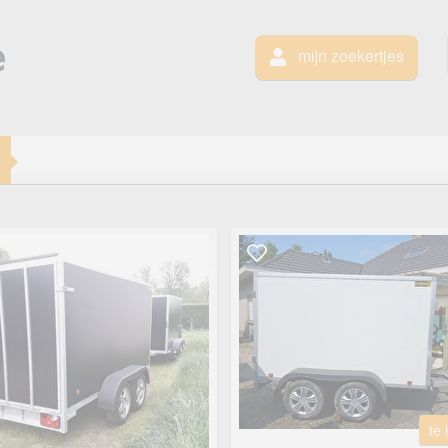
mijn zoekertjes
te