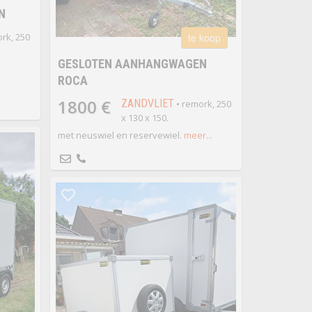
N
rk, 250
te koop
GESLOTEN AANHANGWAGEN
ROCA
1800 €
ZANDVLIET
• remork, 250
x 130 x 150.
met neuswiel en reservewiel.
meer...