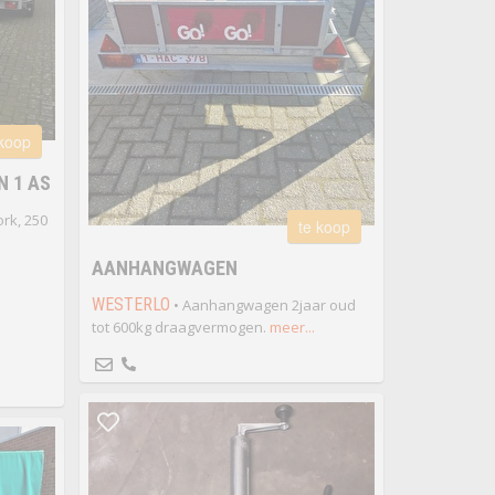
 koop
 1 AS
rk, 250
te koop
AANHANGWAGEN
WESTERLO
• Aanhangwagen 2jaar oud
tot 600kg draagvermogen.
meer...