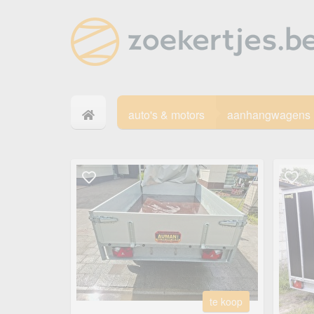
auto's & motors
aanhangwagens
te koop