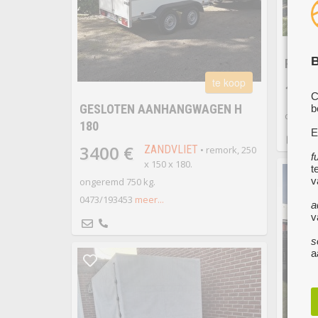
B
REMOR
te koop
100
C
GESLOTEN AANHANGWAGEN H
b
cm x 18
180
E
3400 €
ZANDVLIET
• remork, 250
f
x 150 x 180.
t
v
ongeremd 750 kg.
0473/193453
meer...
a
v
s
a