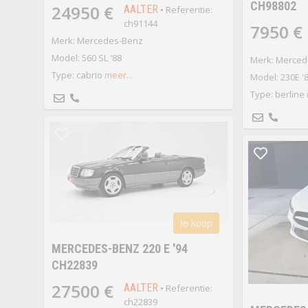
CH98802
24950 €
AALTER
• Referentie:
ch91144
7950 €
Merk: Mercedes-Benz
Model: 560 SL '88
Merk: Merced
Type: cabrio
meer...
Model: 230E '
Type: berline
te koop
MERCEDES-BENZ 220 E '94
CH22839
27500 €
AALTER
• Referentie:
ch22839