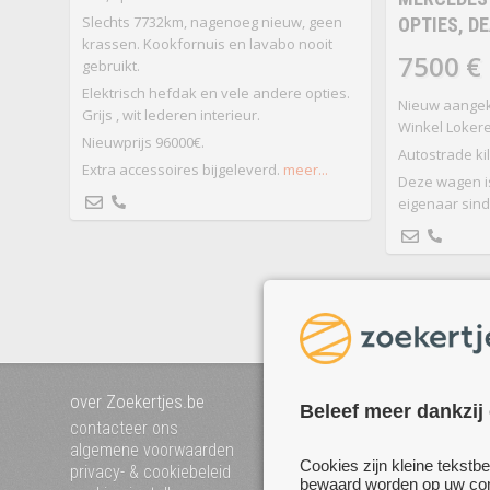
Slechts 7732km, nagenoeg nieuw, geen
OPTIES, D
krassen. Kookfornuis en lavabo nooit
7500 €
gebruikt.
Elektrisch hefdak en vele andere opties.
Nieuw aangeko
Grijs , wit lederen interieur.
Winkel Lokere
Nieuwprijs 96000€.
Autostrade kil
Extra accessoires bijgeleverd.
meer...
Deze wagen i
eigenaar sind
over Zoekertjes.be
voeg uw zoekertje toe
Beleef meer dankzij
mijn zoekertjes
contacteer ons
algemene voorwaarden
Cookies zijn kleine tekstb
privacy- & cookiebeleid
bewaard worden op uw comp