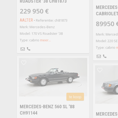
ROADSTER '38 CH81873
MERCEDES-
229 950 €
CABRIOLET
AALTER
• Referentie: ch81873
89950 
Merk: Mercedes-Benz
Model: 170 VS Roadster '38
Merk: Merced
Type: cabrio
meer...
Model: 220 SE 
Type: cabrio
m
te koop
MERCEDES-BENZ 560 SL '88
CH91144
MERCEDES-