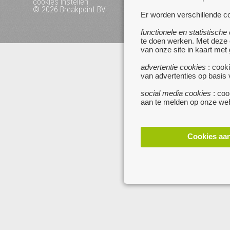
cookies instellen
© 2026 Breakpoint BV
Bezoek ook eens onze 
Er worden verschillende co
websites :
functionele en statistische
www.startpagina.be
te doen werken. Met deze
www.koken.be
van onze site in kaart met
advertentie cookies
: cooki
van advertenties op basis
social media cookies
: coo
aan te melden op onze web
Cookies aa