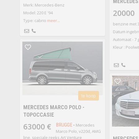
MERCEDES 
Merk: Mercedes-Benz
20000
Model: 220 E '94
Type: cabrio
meer...
benzine met 3
Datum ingebru
Automaat - 7 
Kleur : Poolwi
te koop
MERCEDES MARCO POLO -
TOPOCCASIE
63000 €
BRUGGE
• Mercedes
Marco Polo, v220d, AMG
line, speciale reeks Art Venture
MERCEDES 