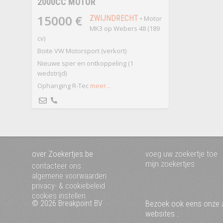
2000CC MOTOR
15000 €
ZWIJNDRECHT
• Motor
MK3 op Webers 48 (189
cv)
Boite VW Motorsport (verkort)
Nieuwe sper en ontkoppeling (1
wedstrijd)
Ophanging R-Tec
meer...
over Zoekertjes.be
voeg uw zoekertje toe
mijn zoekertjes
contacteer ons
algemene voorwaarden
privacy- & cookiebeleid
cookies instellen
© 2026 Breakpoint BV
Bezoek ook eens onze 
websites :