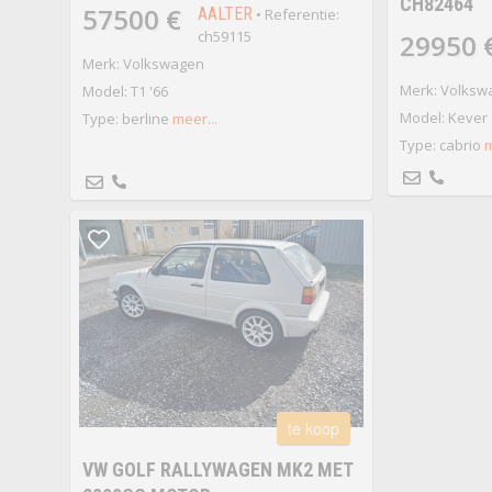
CH82464
57500 €
AALTER
• Referentie:
ch59115
29950 
Merk: Volkswagen
Merk: Volksw
Model: T1 '66
Model: Kever 
Type: berline
meer...
Type: cabrio
m
te koop
VW GOLF RALLYWAGEN MK2 MET