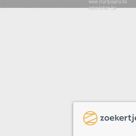
www.startpagina.be
www.koken.be