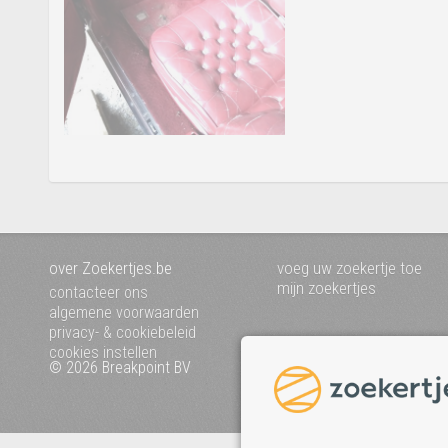
over Zoekertjes.be
voeg uw zoekertje toe
mijn zoekertjes
contacteer ons
algemene voorwaarden
privacy- & cookiebeleid
cookies instellen
© 2026 Breakpoint BV
Bezoek ook eens onze an
websites :
www.startpagina.be
www.koken.be