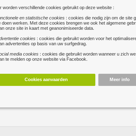
contacteren kan alleen
r worden verschillende cookies gebruikt op deze website :
prijs : 3000 €
unctionele en statistische cookies
: cookies die nodig zijn om de site 
e doen werken. Met deze cookies brengen we ook het algemene gebr
an onze site in kaart met geanonimiseerde data.
dvertentie cookies
: cookies die gebruikt worden voor het optimaliser
stuur een berichtj
an advertenties op basis van uw surfgedrag.
ocial media cookies
: cookies die gebruikt worden wanneer u zich we
an te melden op onze website via Facebook.
Cookies aanvaarden
Meer info