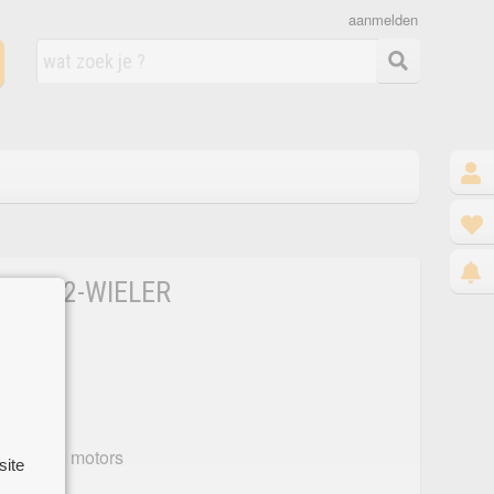
aanmelden
R EN 2-WIELER
taat
voor de 2 motors
site