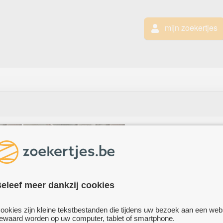
mijn zoekertjes
VEMAX 3-WIELE
oldtimers
in goede s
HULSTE
eleef meer dankzij cookies
Vraagprijs: 3.000 euro 
ookies zijn kleine tekstbestanden die tijdens uw bezoek aan een web
ewaard worden op uw computer, tablet of smartphone.