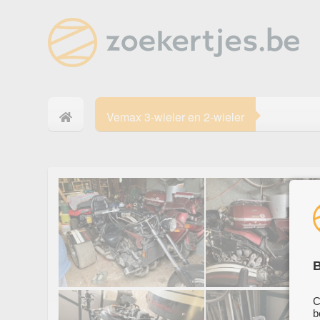
Vemax 3-wieler en 2-wieler
B
C
b