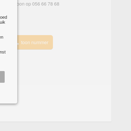
 per telefoon op 056 66 78 68
goed
uik
en
e
toon nummer
nst