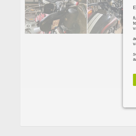
E
f
t
v
a
v
s
a