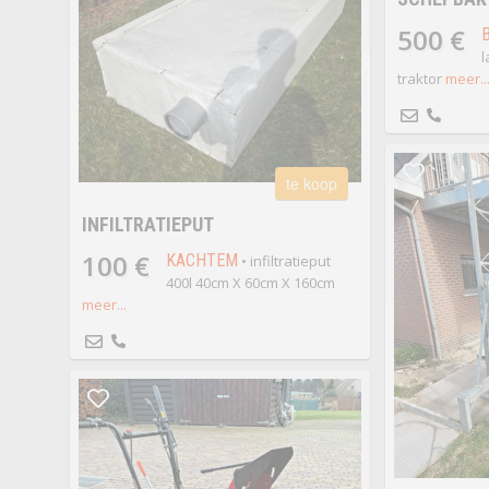
500 €
l
traktor
meer..
te koop
INFILTRATIEPUT
100 €
KACHTEM
• infiltratieput
400l 40cm X 60cm X 160cm
meer...