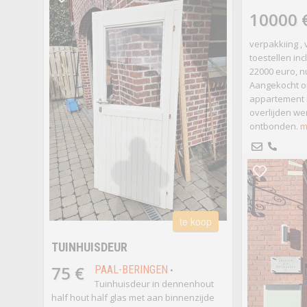
10000 
verpakkiing ,
toestellen inc
22000 euro, n
Aangekocht om
appartement 
overlijden w
ontbonden.
m
te koop
TUINHUISDEUR
75 €
PAAL-BERINGEN
•
Tuinhuisdeur in dennenhout
half hout half glas met aan binnenzijde