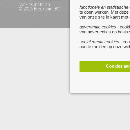
cookies instellen
functionele en statistische
© 2026 Breakpoint BV
Bezoek ook eens onze 
te doen werken. Met deze
websites :
van onze site in kaart met
www.startpagina.be
advertentie cookies
: cooki
www.koken.be
van advertenties op basis
social media cookies
: coo
aan te melden op onze web
Cookies aa