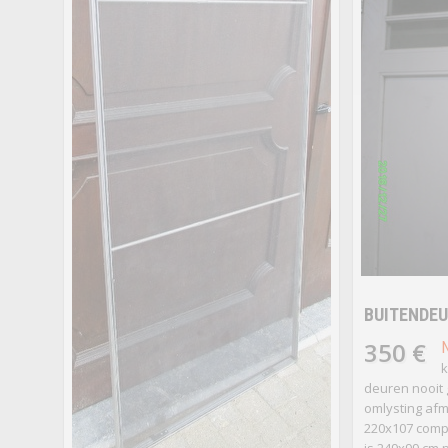
BUITENDE
350 €
k
deuren nooit 
omlysting afm
220x107 compl