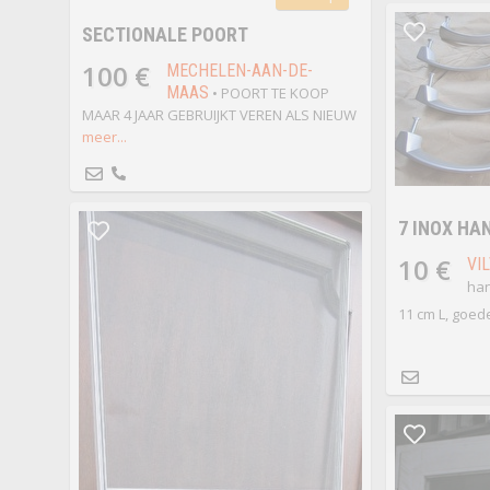
SECTIONALE POORT
100 €
MECHELEN-AAN-DE-
MAAS
• POORT TE KOOP
MAAR 4 JAAR GEBRUIJKT VEREN ALS NIEUW
meer...
7 INOX HA
10 €
VI
han
11 cm L, goed