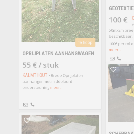
GEOTEXTIE
100 €
v
50mx2m breed 
beschikbaar,
te koop
100€ per rol o
meer...
OPRIJPLATEN AANHANGWAGEN
55 € / stuk
KALMTHOUT
• Brede Oprijplaten
aanhanger met middelpunt
ondersteuning
meer...
SCHEPBAK