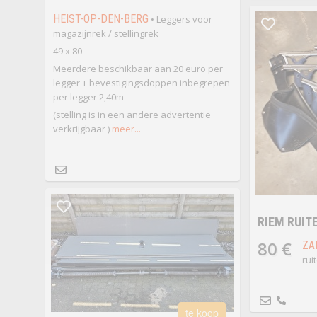
HEIST-OP-DEN-BERG
• Leggers voor
magazijnrek / stellingrek
49 x 80
Meerdere beschikbaar aan 20 euro per
legger + bevestigingsdoppen inbegrepen
per legger 2,40m
(stelling is in een andere advertentie
verkrijgbaar )
meer...
RIEM RUIT
80 €
ZA
rui
te koop