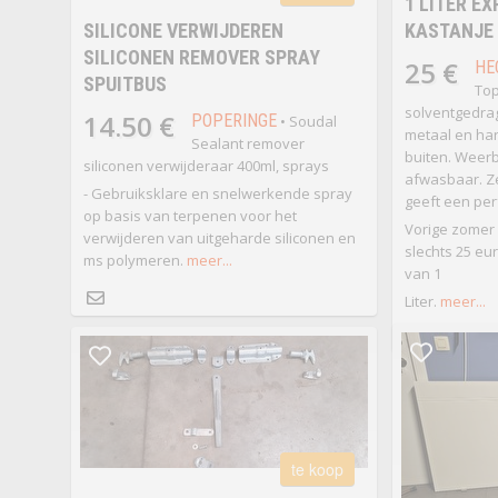
1 LITER E
SILICONE VERWIJDEREN
KASTANJE 
SILICONEN REMOVER SPRAY
25 €
HE
SPUITBUS
Top
solventgedrag
14.50 €
POPERINGE
• Soudal
metaal en har
Sealant remover
buiten. Weerb
siliconen verwijderaar 400ml, sprays
afwasbaar. Z
- Gebruiksklare en snelwerkende spray
geeft een per
op basis van terpenen voor het
Vorige zomer 
verwijderen van uitgeharde siliconen en
slechts 25 e
ms polymeren.
meer...
van 1
Liter.
meer...
te koop