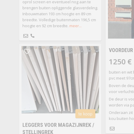
oprol screen en eventueel nog aan te
brengen buiten opliggende glasverdeling.
Inbouwmaten 193 cm hoogte en 89 cm
breedte. Volledige buitenmaten 196,5 cm
hoogte en 92 cm breedte.
meer...
VOORDEUR 
1250 €
buiten en wit
pvc meet 97cm
Boven de deur
voor verlucht
De deur is vo
worden via p
Onderaan zit 
te koop
kou buiten ho
LEGGERS VOOR MAGAZIJNREK /
STELLINGREK