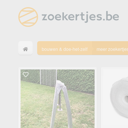
bouwen & doe-het-zelf
meer zoekertje