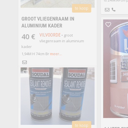
is 249x99 cm p
te koop
GROOT VLIEGENRAAM IN
ALUMINIUM KADER
40 €
VILVOORDE
• groot
vliegenraam in aluminium
kader
1,94M H 74cm Br
meer...
te koop