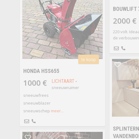
BOUWLIFT 
2000 €
220 volt. Idea
de verbouwin
te koop
HONDA HSS655
1000 €
LICHTAART
•
sneeuwruimer
sneeuwfrees
sneeuwblazer
sneeuwschep
meer...
SPLINTERN
VANDENBO