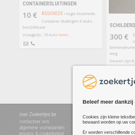
CONTAINERSLUITINGEN
10 €
ASSENEDE
• regio Assenede
Container sluitingen 4 stuks
SCHILDER
beschikbaar.
300 €
vraagprijs : 10 euro
meer...
v
binnendeuren
weg.
Deuren zijn 8 
meer...
Beleef meer dankzij
over Zoekertjes.be
voeg uw zoekertje toe
Cookies zijn kleine tekstb
mijn zoekertjes
contacteer ons
bewaard worden op uw comp
algemene voorwaarden
Er worden verschillende co
privacy- & cookiebeleid