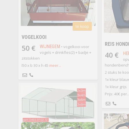
te koop
VOGELKOOI
REIS HOND
50 €
WIJNEGEM
• vogelkooi voor
vogels + drinkfles(2) + badje +
40 €
HE
zitstokken
opv
hondenbench
l50 x b 30 x h 45
meer...
2 stuks te ko
1x kleur blau
1x kleur grijs
Prijs: 40€ per..