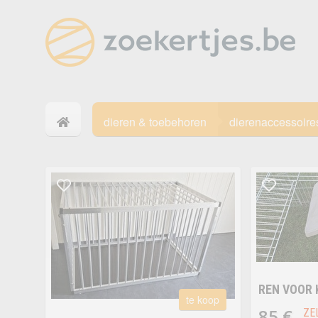
dieren & toebehoren
dierenaccessoire
REN VOOR 
te koop
85 €
ZE