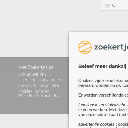
Beleef meer dankzij
over Zoekertjes.be
voeg uw zoekertje toe
mijn zoekertjes
contacteer ons
algemene voorwaarden
Cookies zijn kleine tekstb
bewaard worden op uw comp
privacy- & cookiebeleid
cookies instellen
Er worden verschillende co
© 2026 Breakpoint BV
Bezoek ook eens onze 
websites :
functionele en statistische
www.startpagina.be
te doen werken. Met deze
www.koken.be
van onze site in kaart met
advertentie cookies
: cooki