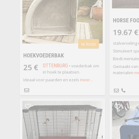
HORSE FOO
19.67 €
stalverveling
te koop
Stimuleert sp
HOEKVOEDERBAK
Biedt mentale 
25 €
OTTENBURG
• voederbak om
Gemaakt van 
in hoek te plaatsen.
materialen
me
Ideaal voor paarden en ezels
meer...