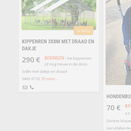
te koop
KIPPENREN 3X8M MET DRAAD EN
DAKJE
290 €
BERINGEN
• De kippenren
zit nog nieuw in de doos
3x8m met dakje en draad
0493.97.02.72
meer...
HONDENBU
70 €
AN
4 X
Donker blau
Verschillende