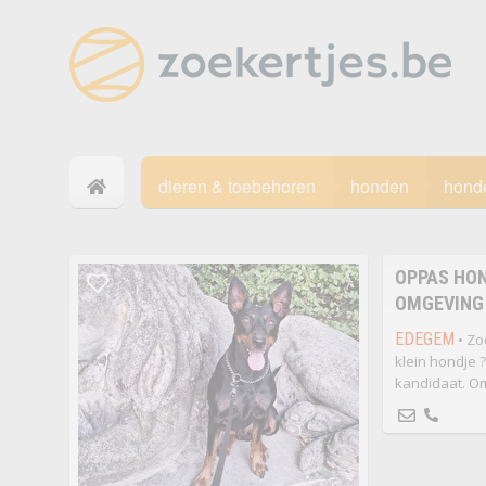
dieren & toebehoren
honden
hond
OPPAS HON
OMGEVING
EDEGEM
• Zo
klein hondje ?
kandidaat. O