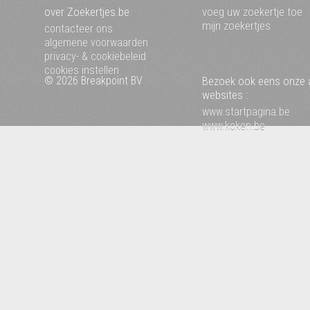
over Zoekertjes.be
voeg uw zoekertje toe
mijn zoekertjes
contacteer ons
algemene voorwaarden
privacy- & cookiebeleid
cookies instellen
© 2026 Breakpoint BV
Bezoek ook eens onze 
websites :
www.startpagina.be
www.koken.be