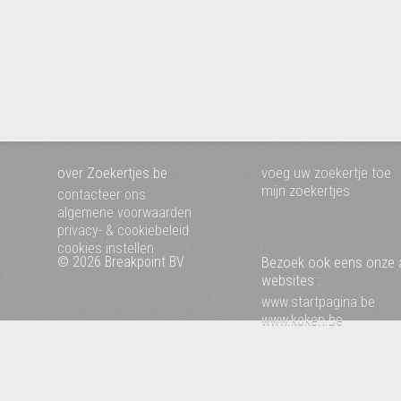
over Zoekertjes.be
voeg uw zoekertje toe
mijn zoekertjes
contacteer ons
algemene voorwaarden
privacy- & cookiebeleid
cookies instellen
© 2026 Breakpoint BV
Bezoek ook eens onze 
websites :
www.startpagina.be
www.koken.be