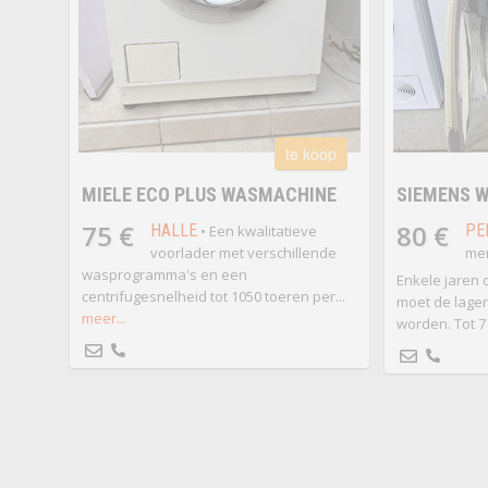
te koop
MIELE ECO PLUS WASMACHINE
SIEMENS 
75 €
80 €
HALLE
PE
• Een kwalitatieve
voorlader met verschillende
me
wasprogramma's en een
Enkele jaren 
centrifugesnelheid tot 1050 toeren per...
moet de lage
meer...
worden. Tot 7 