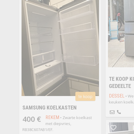
TE KOOP K
GEDEELTE
DESSEL
te koop
• We
keuken koelka
SAMSUNG KOELKASTEN
400 €
REKEM
• Zwarte koelkast
met diepvries,
RB38C607AB1/EF.