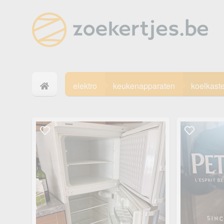
elektro
keukenapparaten
koelkast