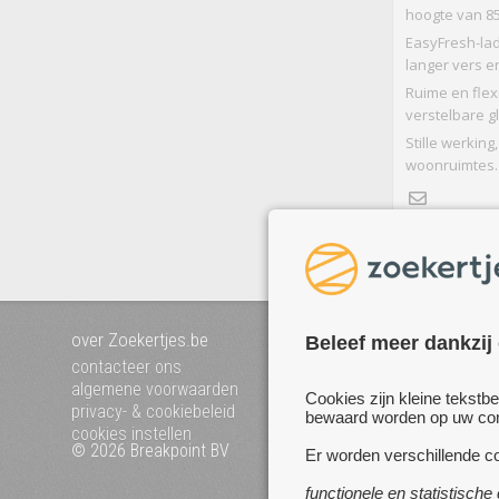
hoogte van 85
EasyFresh-lad
langer vers e
Ruime en flex
verstelbare g
Stille werking
woonruimtes.
over Zoekertjes.be
voeg uw zoekertje toe
Beleef meer dankzij
mijn zoekertjes
contacteer ons
algemene voorwaarden
Cookies zijn kleine tekstb
privacy- & cookiebeleid
bewaard worden op uw comp
cookies instellen
© 2026 Breakpoint BV
Bezoek ook eens onze 
Er worden verschillende co
websites :
functionele en statistische