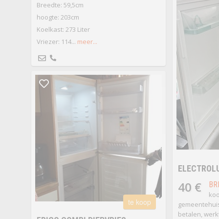
Breedte: 59,5cm
hoogte: 203cm
Koelkast: 273 Liter
Vriezer: 114...
meer...
ELECTROLU
40 €
BR
koo
te koop
gemeentehuis)
betalen, werk