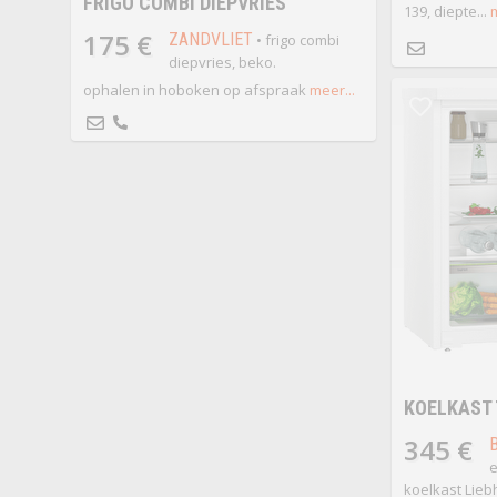
FRIGO COMBI DIEPVRIES
139, diepte...
m
175 €
ZANDVLIET
• frigo combi
diepvries, beko.
ophalen in hoboken op afspraak
meer...
KOELKAST
345 €
e
koelkast Lieb