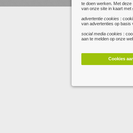
www.startpagina.be
te doen werken. Met deze
www.koken.be
van onze site in kaart met
advertentie cookies
: cooki
van advertenties op basis
social media cookies
: coo
aan te melden op onze web
Cookies aa