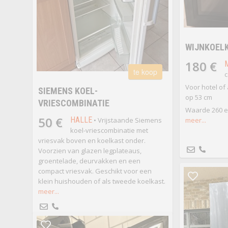
WIJNKOELK
180 €
te koop
c
Voor hotel of 
SIEMENS KOEL-
op 53 cm
VRIESCOMBINATIE
Waarde 260 eu
50 €
HALLE
• Vrijstaande Siemens
meer...
koel-vriescombinatie met
vriesvak boven en koelkast onder.
Voorzien van glazen legplateaus,
groentelade, deurvakken en een
compact vriesvak. Geschikt voor een
klein huishouden of als tweede koelkast.
meer...