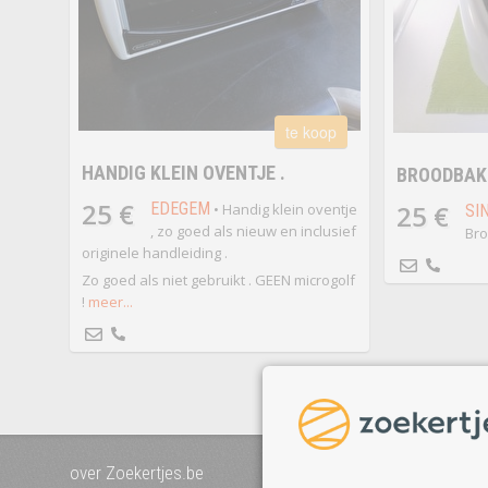
te koop
HANDIG KLEIN OVENTJE .
BROODBAK
25 €
EDEGEM
25 €
• Handig klein oventje
SI
, zo goed als nieuw en inclusief
Br
originele handleiding .
Zo goed als niet gebruikt . GEEN microgolf
!
meer...
over Zoekertjes.be
voeg uw zoekertje toe