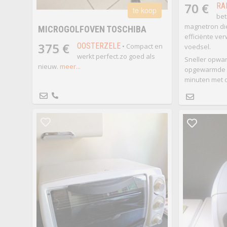
70 €
RA
te koop
be
magnetron die
MICROGOLFOVEN TOSCHIBA
efficiënte ve
375 €
OOSTERZELE
• Compact en
voedsel.
werkt perfect.zo goed als
Sneller opwa
nieuw.
meer...
opgewarmde g
minuten met 