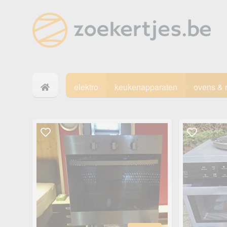
elektro
keukenapparaten
ovens & 