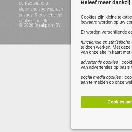
mijn zoekertjes
Beleef meer dankzij
contacteer ons
algemene voorwaarden
privacy- & cookiebeleid
Cookies zijn kleine tekstb
cookies instellen
bewaard worden op uw comp
© 2026 Breakpoint BV
Bezoek ook eens onze 
websites :
Er worden verschillende co
www.startpagina.be
functionele en statistische
www.koken.be
te doen werken. Met deze
van onze site in kaart met
advertentie cookies
: cooki
van advertenties op basis
social media cookies
: coo
aan te melden op onze web
Cookies aa