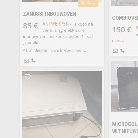
te koop
ZANUSSI INBOUWOVEN
COMBIOVE
85 €
ANTWERPEN
• Te koop na
150 €
verhuizing: elektrische
m
inbouwoven met kookrooster , 1 maal
meer...
gebruikt
41 cm diep en 47cm breed.
meer...
MICROGOLF
WIT NIEUW