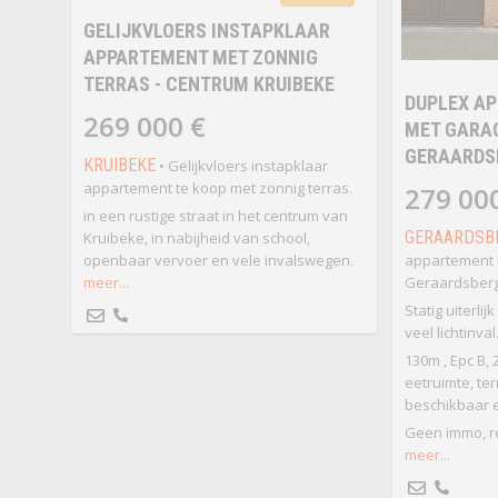
GELIJKVLOERS INSTAPKLAAR
APPARTEMENT MET ZONNIG
TERRAS - CENTRUM KRUIBEKE
DUPLEX AP
269 000 €
MET GARAG
GERAARDS
KRUIBEKE
• Gelijkvloers instapklaar
appartement te koop met zonnig terras.
279 00
in een rustige straat in het centrum van
GERAARDSB
Kruibeke, in nabijheid van school,
openbaar vervoer en vele invalswegen.
appartement m
meer...
Geraardsberg
Statig uiterli
veel lichtinval
130m , Epc B, 2
eetruimte, ter
beschikbaar e
Geen immo, re
meer...