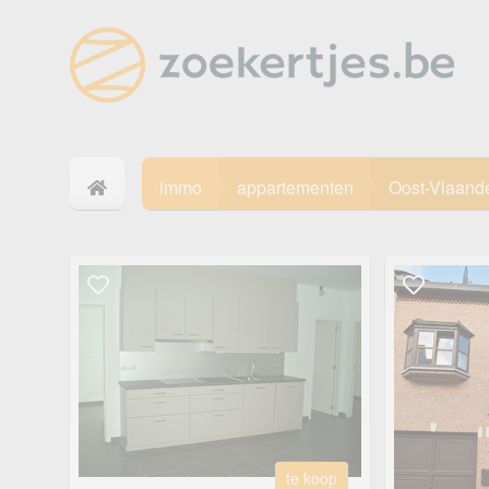
immo
appartementen
Oost-Vlaand
te koop