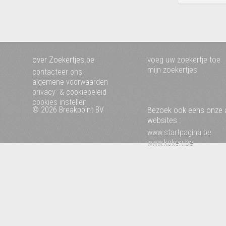
over Zoekertjes.be
voeg uw zoekertje toe
mijn zoekertjes
contacteer ons
algemene voorwaarden
privacy- & cookiebeleid
cookies instellen
© 2026 Breakpoint BV
Bezoek ook eens onze 
websites :
www.startpagina.be
www.koken.be