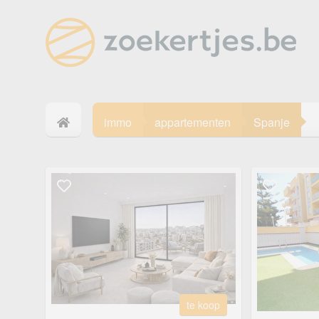
immo
appartementen
Spanje
te koop