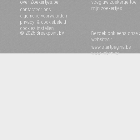
over Zoekertjes.be
voeg uw zoekertje toe
mijn zoekertjes
contacteer ons
algemene voorwaarden
privacy- & cookiebeleid
cookies instellen
© 2026 Breakpoint BV
Bezoek ook eens onze 
websites :
www.startpagina.be
www.koken.be