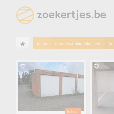
immo
garages & staanplaatsen
An
te huur