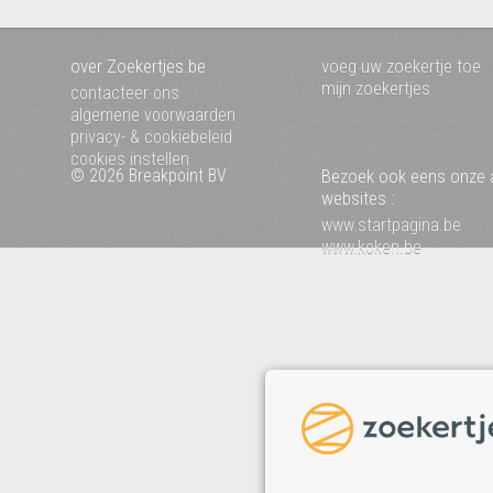
over Zoekertjes.be
voeg uw zoekertje toe
mijn zoekertjes
contacteer ons
algemene voorwaarden
privacy- & cookiebeleid
cookies instellen
© 2026 Breakpoint BV
Bezoek ook eens onze 
websites :
www.startpagina.be
www.koken.be