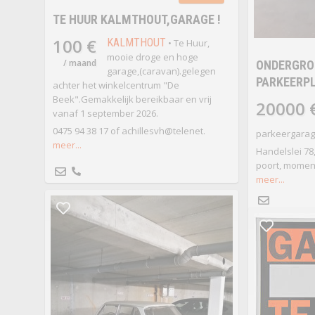
TE HUUR KALMTHOUT,GARAGE !
100 €
KALMTHOUT
• Te Huur,
mooie droge en hoge
/ maand
ONDERGRO
garage,(caravan).gelegen
PARKEERP
achter het winkelcentrum "De
Beek".Gemakkelijk bereikbaar en vrij
20000 
vanaf 1 september 2026.
0475 94 38 17 of achillesvh@telenet.
parkeergarage
meer...
Handelslei 78
poort, moment
meer...