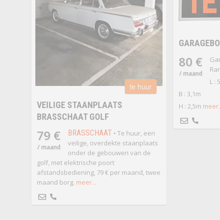
GARAGEBO
80 €
Gar
Ran
/ maand
L : 
te huur
B : 3,1m
VEILIGE STAANPLAATS
H : 2,5m
meer..
BRASSCHAAT GOLF
79 €
BRASSCHAAT
• Te huur, een
veilige, overdekte staanplaats
/ maand
onder de gebouwen van de
golf, met elektrische poort
afstandsbediening, 79 € per maand, twee
maand borg.
meer...