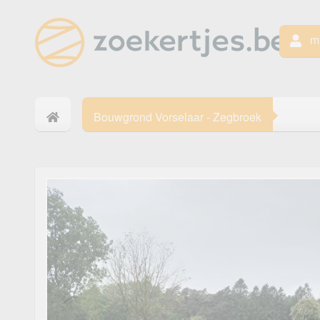
mi
Bouwgrond Vorselaar - Zegbroek