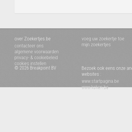
over Zoekertjes.be
voeg uw zoekertje toe
mijn zoekertjes
contacteer ons
algemene voorwaarden
privacy- & cookiebeleid
cookies instellen
© 2026 Breakpoint BV
Bezoek ook eens onze an
websites :
www.startpagina.be
www.koken.be