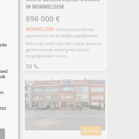
IN WOMMELGEM
ocht
696 000 €
IJN
WOMMELGEM
• Exclusieve HOB met
Japanse tuin en praktijkmogelijkheden
Bent u op zoek naar een ruime, luxueus
site
gerenoveerde woning met tal van
mogelijkheden?
meer...
goed
k naar
uik
at. Het
nog wat
oveerd
en
t bang
teken.
nst
te koop