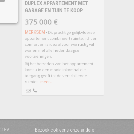
DUPLEX APPARTEMENT MET
GARAGE EN TUIN TE KOOP
375 000 €
MERKSEM
• Dit prachtige gelijkvloerse
appartement combineert ruimte, licht en
comfort en is ideaal voor wie rustig wil
wonen met alle hedendaagse
voorzieningen.
Bij het betreden van het appartement
komt u in een mooie inkomhal die
toegang geeft tot de verschillende
ruimtes.
meer...
nt BV
Bezoek ook eens onze andere