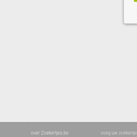
over Zoekertjes.be
voeg uw zoekertje