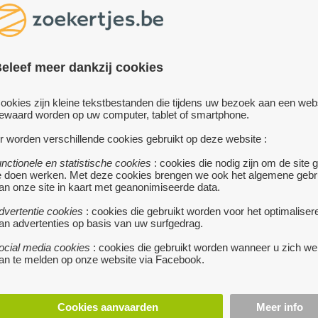
G MET GEïNTEGREERDE
RSPRAKTIJK, GELEGEN IN
gez
ART VAN MOL.
GEZOCHT: WONING VOOR M
eleef meer dankzij cookies
 000 €
KLEINZOON IN REGIO
BRASSCHAAT
Huis met dokterspraktijk en
ookies zijn kleine tekstbestanden die tijdens uw bezoek aan een web
ichte tuin in het centrum van Mol
ewaard worden op uw computer, tablet of smartphone.
200 000 €
: charmante woning met
r worden verschillende cookies gebruikt op deze website :
BRASSCHAAT
reerde dokterspraktijk, gelegen in
• Beste mensen,
t van Mol.
unctionele en statistische cookies
: cookies die nodig zijn om de site 
Mijn kleinzoon is dringend op zoe
e doen werken. Met deze cookies brengen we ook het algemene gebr
tijk bestaat uit een ruime
een huis in de regio van Brasscha
an onze site in kaart met geanonimiseerde data.
al, kantoor en toilet. Ideaal voor
mag gerust een woning zijn waar 
fstandige arts of paramedisch
werk aan is of die volledig geren
dvertentie cookies
: cookies die gebruikt worden voor het optimaliser
.
meer...
moet worden. Hij is handig en nie
an advertenties op basis van uw surfgedrag.
om de handen uit de mouwen te s
ocial media cookies
: cookies die gebruikt worden wanneer u zich we
meer...
an te melden op onze website via Facebook.
Cookies aanvaarden
Meer info