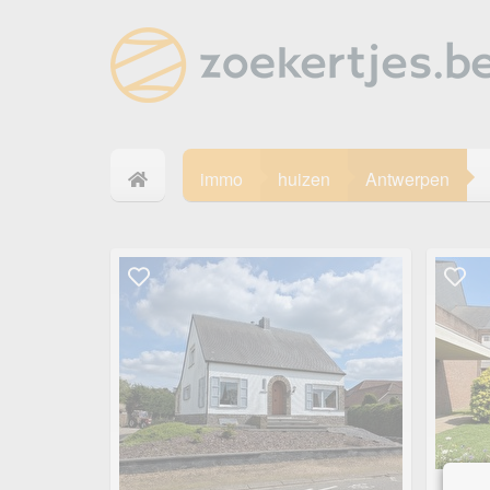
immo
huizen
Antwerpen