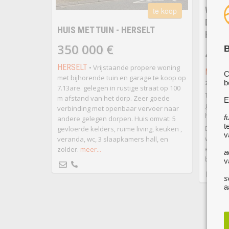
WONIN
te koop
DOKTE
HUIS MET TUIN - HERSELT
HET H
350 000 €
B
435
HERSELT
• Vrijstaande propere woning
MOL
• 
C
met bijhorende tuin en garage te koop op
zuidger
b
7.13are. gelegen in rustige straat op 100
Te koop
m afstand van het dorp. Zeer goede
E
geïnteg
verbinding met openbaar vervoer naar
het har
f
andere gelegen dorpen. Huis omvat: 5
t
De prak
gevloerde kelders, ruime living, keuken ,
v
wachtza
veranda, wc, 3 slaapkamers hall, en
een zel
zolder.
meer...
a
beroep
v
s
a