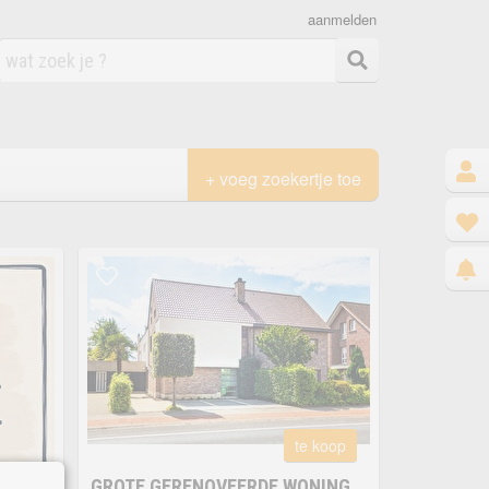
aanmelden
+ voeg zoekertje toe
te koop
GROTE GERENOVEERDE WONING