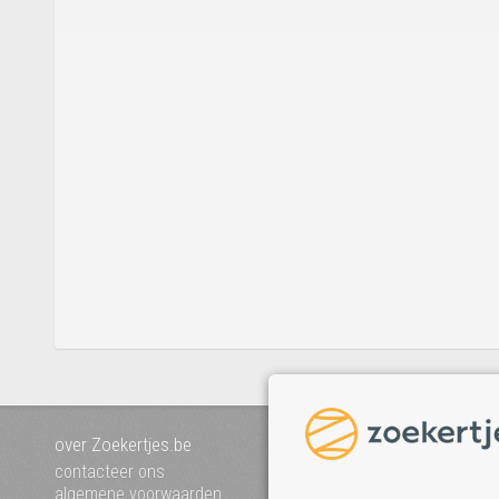
over Zoekertjes.be
voeg uw zoekertje toe
mijn zoekertjes
contacteer ons
algemene voorwaarden