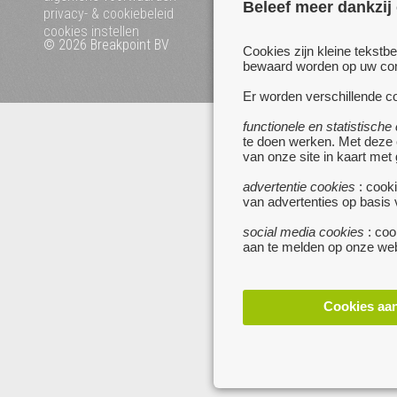
Beleef meer dankzij
privacy- & cookiebeleid
cookies instellen
© 2026 Breakpoint BV
Bezoek ook eens onze an
Cookies zijn kleine tekstb
websites :
bewaard worden op uw comp
www.startpagina.be
Er worden verschillende co
www.koken.be
functionele en statistische
te doen werken. Met deze
van onze site in kaart met
advertentie cookies
: cooki
van advertenties op basis
social media cookies
: coo
aan te melden op onze web
Cookies aa