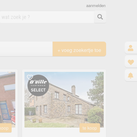
aanmelden
+ voeg zoekertje toe
 koop
te koop