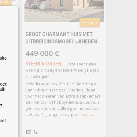
 koop
 VILLA
te koop
GROOT CHARMANT HUIS MET
UITBREIDINGSMOGELIJKHEDEN
CHT /
g of van
449 000 €
site
STEENOKKERZEEL
• Deze zeer ruime
woning is rustig en residentieel gelegen
ng met
in Humelgem.
t o.a.
Volledig vernieuwd in 1995 biedt nog tal
goed
uik
van uitbreidingsmogelijkheden. Ideaal
voor het creëren van extra slaapkamers,
een kantoor of hobbyruimte. Buitenhuis
en
geniet u van een volledig omheinde tuin
met poort, garage en carport.
meer...
nst