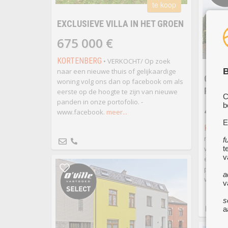
te koop
EXCLUSIEVE VILLA IN HET GROEN
675 000 €
KORTENBERG
• VERKOCHT/ Op zoek
B
naar een nieuwe thuis of gelijkaardige
CHAR
woning volg ons dan op facebook om als
RUSTI
eerste op de hoogte te zijn van nieuwe
C
panden in onze portofolio. -
b
465
www.facebook.
meer...
E
KORTE
naar ee
f
t
woning 
v
eerste 
panden 
a
www.fa
v
s
a