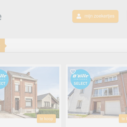
mijn zoekertjes
t
te koop
te