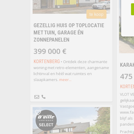
te koop
GEZELLIG HUIS OP TOPLOCATIE
MET TUIN, GARAGE ÉN
ZONNEPANELEN
399 000 €
KORTENBERG
• Ontdek deze charmante
KARAK
woning met retro-elementen, aangename
lichtinval en héél wat ruimtes en
475
slaapkamers.
meer...
KORTE
VLOT V
gelijka
Vastgoe
www.fa
blijf a
panden
Prachti