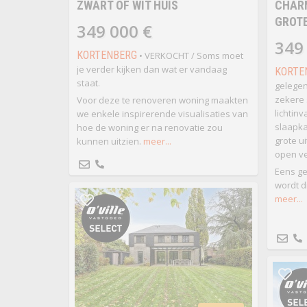
ZWART OF WIT HUIS
CHAR
GROTE
349 000 €
349
KORTENBERG
• VERKOCHT / Soms moet
je verder kijken dan wat er vandaag
KORTE
staat.
gelegen
zekere 
Voor deze te renoveren woning maakten
lichtinv
we enkele inspirerende visualisaties van
slaapka
hoe de woning er na renovatie zou
grote u
kunnen uitzien.
meer...
open ve
Eens g
wordt d
meer...