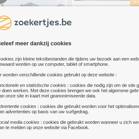
te
PREVIEW / ENERGIEZUINIGE
MET GROTE TUIN
639 999 €
te koop
STEENOKKERZEEL
eleef meer dankzij cookies
• VLOT VERKO
MANTE BUNGALOW IN
op zoek naar gelijkaardige wonin
GE DOODLOPENDE STRAAT
plan om uw woning te verkopen?
ookies zijn kleine tekstbestanden die tijdens uw bezoek aan een web
Contacteer O'Ville Vastgoed -
ewaard worden op uw computer, tablet of smartphone.
 000 €
www.oville.be
r worden verschillende cookies gebruikt op deze website :
Een gezellige goed gelegen woni
NBERG
• VERKOCHT/ Op zoek
aangename lichtinval uitgerust me
n nieuwe thuis of gelijkaardige
unctionele en statistische cookies
: cookies die nodig zijn om de site 
meer...
e doen werken. Met deze cookies brengen we ook het algemene gebr
volg ons dan op facebook om als
an onze site in kaart met geanonimiseerde data.
op de hoogte te zijn van nieuwe
in onze portofolio. -
dvertentie cookies
: cookies die gebruikt worden voor het optimaliser
cebook.
meer...
an advertenties op basis van uw surfgedrag.
ocial media cookies
: cookies die gebruikt worden wanneer u zich we
an te melden op onze website via Facebook.