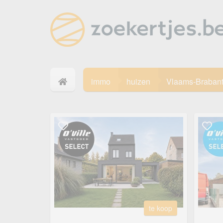
immo
huizen
Vlaams-Braban
te koop