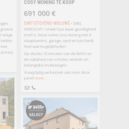
COSY WONING TE KOOP
691 000 €
SINT-STEVENS-WOLUWE
legen
• SNEL
n groene
VERKOCHT / Uniek huis waar gezelligheid
l-etage
troef is. Deze ruime cosy woning met 4
 kelder,
slaapkamers, garage, oprit en tuin biedt
n met
heel wat mogelijkheden.
 privacy
Op slechts 10 minuten van de NAVO en
de nabijheid van scholen, winkels en
belangrijke invalswegen.
Vraag tijdig uw bezoek aan voor deze
parel!
meer...