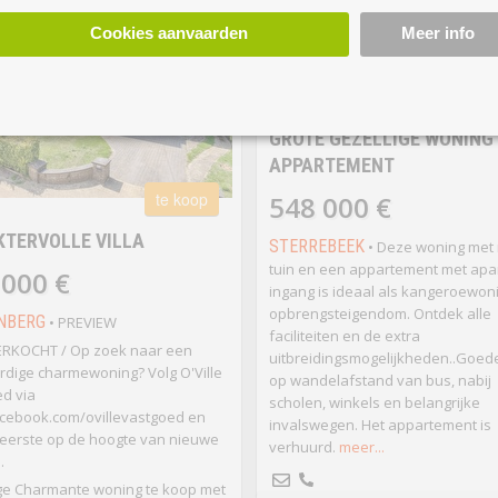
Cookies aanvaarden
Meer info
te
GROTE GEZELLIGE WONING
APPARTEMENT
te koop
548 000 €
TERVOLLE VILLA
STERREBEEK
• Deze woning met
tuin en een appartement met apa
 000 €
ingang is ideaal als kangeroewon
opbrengsteigendom. Ontdek alle
NBERG
• PREVIEW
faciliteiten en de extra
ERKOCHT / Op zoek naar een
uitbreidingsmogelijkheden..Goede
ardige charmewoning? Volg O'Ville
op wandelafstand van bus, nabij
d via
scholen, winkels en belangrijke
cebook.com/ovillevastgoed en
invalswegen. Het appartement is
ls eerste op de hoogte van nieuwe
verhuurd.
meer...
.
ge Charmante woning te koop met