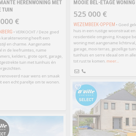
MANTE HERENWONING MET
MOOIE BEL-ETAGE WONING
 TUIN
525 000 €
 000 €
WEZEMBEEK-OPPEM
• Goed ge
huis in een rustige woonstraat e
NBERG
• VERKOCHT / Deze goed
residentiële omgeving. Knappe be
 karakterwoning heeft een
woning met aangename lichtinval,
stijl en charme. Aangename
garage, mooi terras, gezellige tui
al in de leefruimtes, ruime
tuinhuis en serre ideaal om in alle
mers, kelders, grote oprit, garage,
tot rust te komen.
meer...
itgestrekte tuin met tuinhuis én
rgezichten.
erenoveerd naar wens en smaak
it een echt pareltje om te wonen.