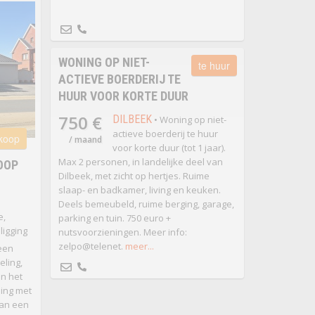
WONING OP NIET-
te huur
ACTIEVE BOERDERIJ TE
HUUR VOOR KORTE DUUR
750 €
DILBEEK
• Woning op niet-
actieve boerderij te huur
 koop
/ maand
voor korte duur (tot 1 jaar).
Max 2 personen, in landelijke deel van
KOOP
Dilbeek, met zicht op hertjes. Ruime
slaap- en badkamer, living en keuken.
Deels bemeubeld, ruime berging, garage,
e,
parking en tuin. 750 euro +
ligging
nutsvoorzieningen. Meer info:
zelpo@telenet.
meer...
 een
eling,
en het
ding met
van een