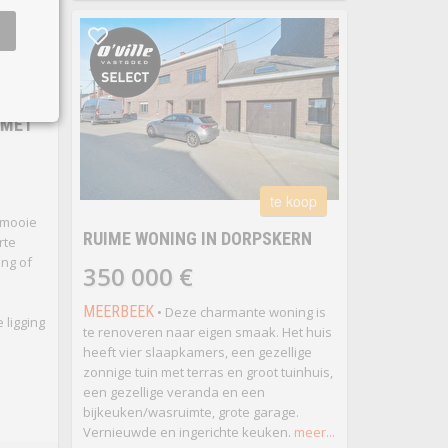
 koop
 MET
te koop
 mooie
RUIME WONING IN DORPSKERN
rte
ing of
350 000 €
MEERBEEK
• Deze charmante woning is
 ligging
te renoveren naar eigen smaak. Het huis
heeft vier slaapkamers, een gezellige
zonnige tuin met terras en groot tuinhuis,
een gezellige veranda en een
bijkeuken/wasruimte, grote garage.
Vernieuwde en ingerichte keuken.
meer...