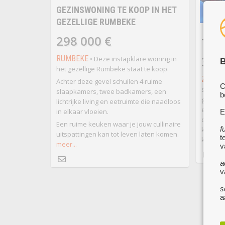
GEZINSWONING TE KOOP IN HET
GEZELLIGE RUMBEKE
298 000 €
TE KO
350
RUMBEKE
• Deze instapklare woning in
B
het gezellige Rumbeke staat te koop.
ZWEVE
Achter deze gevel schuilen 4 ruime
C
staat, 
slaapkamers, twee badkamers, een
b
grote t
lichtrijke living en eetruimte die naadloos
einde va
in elkaar vloeien.
E
daarin 
Een ruime keuken waar je jouw cullinaire
f
kleden 
uitspattingen kan tot leven laten komen.
t
kelder,
meer...
v
a
v
s
a