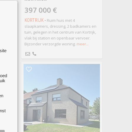
DENE
397 000 €
KORTRIJK
• Ruim huis met 4
slaapkamers, dressing, 2 badkamers en
tuin, gelegen in het centrum van Kortrijk,
le en
vlak bij station en openbaar vervoer.
nnig
Bijzonder verzorgde woning.
meer...
site
g
le
goed
uik
en
nst