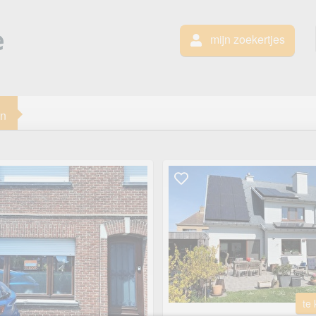
mijn zoekertjes
en
te