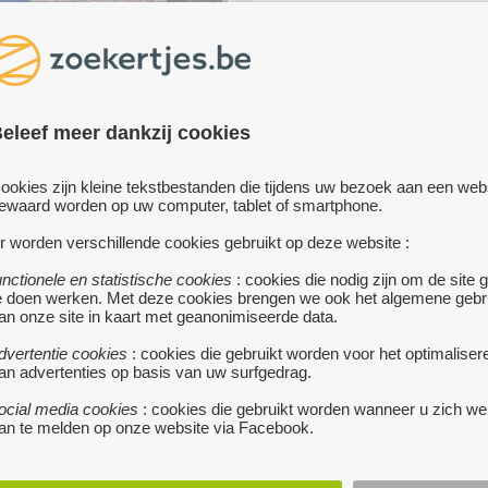
POPULIERENLAAN 29, BRE
TE KOOP
te koop
465 000 €
OP VAN HUIS
 000 €
BREDENE
• Bijzonder comfortabe
eleef meer dankzij cookies
lichtrijke halfopen woning met zo
GEM
terras en prachtige tuin
• Halfopen Woning in goede
ookies zijn kleine tekstbestanden die tijdens uw bezoek aan een web
bevat, gang, leefruimte, badkamer,
Deze instapklare halfopen wonin
ewaard worden op uw computer, tablet of smartphone.
uin met daarin grote opbergruimte,
combineert ruimte, comfort en
n de tuin , groot tuinhuis, met
energiezuinig wonen op een idea
r worden verschillende cookies gebruikt op deze website :
een jaccuzie en plaats om om te
manier.
meer...
unctionele en statistische cookies
: cookies die nodig zijn om de site 
en een douche te nemen, droge
e doen werken. Met deze cookies brengen we ook het algemene gebr
 4 slaapkamers,...
meer...
an onze site in kaart met geanonimiseerde data.
dvertentie cookies
: cookies die gebruikt worden voor het optimaliser
an advertenties op basis van uw surfgedrag.
ocial media cookies
: cookies die gebruikt worden wanneer u zich we
an te melden op onze website via Facebook.