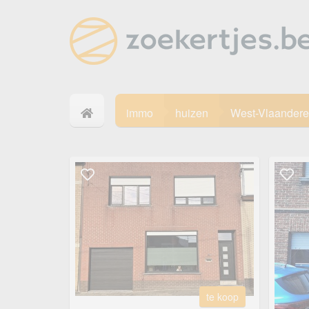
immo
huizen
West-Vlaander
te koop