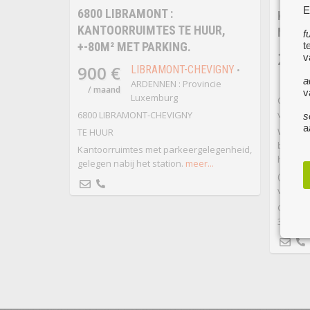
E
6800 LIBRAMONT :
KANTO
KANTOORRUIMTES TE HUUR,
MAAS
f
+-80M² MET PARKING.
t
200
v
900 €
LIBRAMONT-CHEVIGNY
•
/ ma
a
ARDENNEN : Provincie
/ maand
v
Luxemburg
Of zoek
vennoo
6800 LIBRAMONT-CHEVIGNY
s
a
Wij bi
TE HUUR
binnen 
Kantoorruimtes met parkeergelegenheid,
huur aa
gelegen nabij het station.
meer...
(geregi
vennoo
Gelegen
33 op d