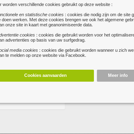
GROTE KANTOORRUIMTE -
r worden verschillende cookies gebruikt op deze website :
ORRUIMTE, 200€/MAAND,
PRAKTIJKRUIMTE TE HUUR
MECHELEN
unctionele en statistische cookies
: cookies die nodig zijn om de site 
e doen werken. Met deze cookies brengen we ook het algemene gebr
te huur
TESSENDERLO
 €
MAASMECHELEN
• Minder
an onze site in kaart met geanonimiseerde data.
Ruime praktijkru
betalen voor een
and
kantoorruimte in het centrum van
dvertentie cookies
: cookies die gebruikt worden voor het optimaliser
kantoorruimte!
Tessenderlo te huur van 224 vier
an advertenties op basis van uw surfgedrag.
t u een kantoorruimte om uw
meter.
tschap onder te brengen?
ocial media cookies
: cookies die gebruikt worden wanneer u zich we
De ruimte bestaat uit vijf kantoren
an te melden op onze website via Facebook.
eden bemeubelde werkplekken
kabinetten, een dossierruimte, e
een 'open landschap'kantoor te
secretariaat, een keuken,
n.
twee aparte toiletten en een
Cookies aanvaarden
Meer info
streerd als dienstverlener aan
comfortabele wachtzaal. Er is priv
tschappen)
parking. Airco.
meer...
 te Maasmechelen nabij de afrit
e E314.
meer...