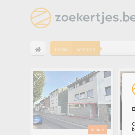
immo
kantoren
B
C
te huur
b