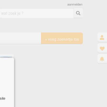
aanmelden
+ voeg zoekertje toe
site
 koop