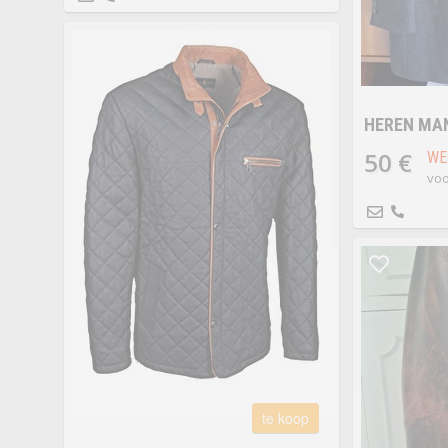
HEREN MA
50 €
WE
voo
te koop