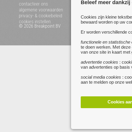
Beleef meer dankzij
mijn zoekertjes
contacteer ons
algemene voorwaarden
privacy- & cookiebeleid
Cookies zijn kleine tekstb
cookies instellen
bewaard worden op uw comp
© 2026 Breakpoint BV
Bezoek ook eens onze 
websites :
Er worden verschillende co
www.startpagina.be
functionele en statistische
www.koken.be
te doen werken. Met deze
van onze site in kaart met
advertentie cookies
: cooki
van advertenties op basis
social media cookies
: coo
aan te melden op onze web
Cookies aa