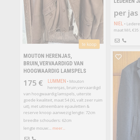
LEDEREN J
per jas
NIEL
• Ledere
maat M/L €35 
te koop
MOUTON HERENJAS,
BRUIN,VERVAARDIGD VAN
HOOGWAARDIG LAMSPELS
175 €
LUMMEN
• Mouton
herenjas, bruin,vervaardigd
van hoogwaardig lamspels, uiterste
goede kwaliteit, maat 54 (XL valt zeer ruim
uit), met uitneembare epauletten &
reserve knoop aanwezig lengte: 72cm
breedte schouders: 62cm
lengte mouw:...
meer...