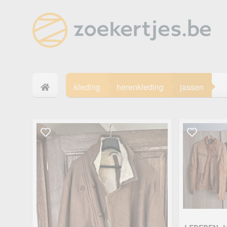
kleding
herenkleding
jassen