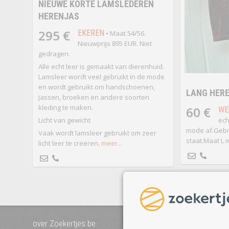
NIEUWE KORTE LAMSLEDEREN
HERENJAS
295 €
EKEREN
• Maat 54/56.
Nieuwprijs 895 EUR. Niet
gedragen.
Alle echt leer is gemaakt van dierenhuid.
Lamsleer wordt veel gebruikt in de mode
en wordt gebruikt om handschoenen,
LANG HERE
jassen, broeken en andere soorten
kleding te maken.
60 €
WE
Licht van gewicht
ech
mode af.Gebr
Vaak wordt lamsleer gebruikt om zeer
staat.Maat L
licht leer te creëren.
meer...
over Zoekertjes.be
voeg uw zoekertje toe