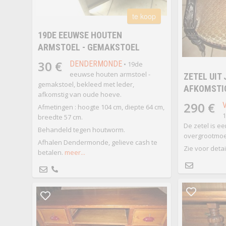
te koop
19DE EEUWSE HOUTEN
ARMSTOEL - GEMAKSTOEL
30 €
DENDERMONDE
• 19de
eeuwse houten armstoel -
ZETEL UIT 
gemakstoel, bekleed met leder,
AFKOMSTIG
afkomstig van oude hoeve.
290 €
Afmetingen : hoogte 104 cm, diepte 64 cm,
1
breedte 57 cm.
De zetel is ee
Behandeld tegen houtworm.
overgrootmoe
Afhalen Dendermonde, gelieve cash te
Zie voor detail
betalen.
meer...