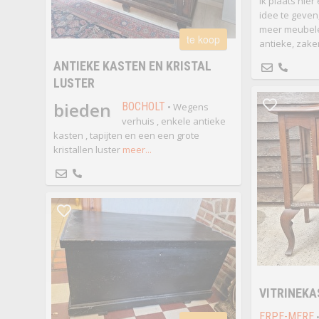
Ik plaats hier
idee te geve
meer meubele
te koop
antieke, zake
ANTIEKE KASTEN EN KRISTAL
LUSTER
bieden
BOCHOLT
• Wegens
verhuis , enkele antieke
kasten , tapijten en een een grote
kristallen luster
meer...
VITRINEKA
ERPE-MERE
•