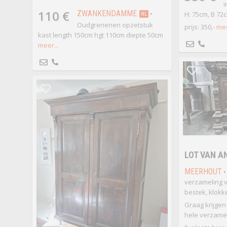
i
110 €
ZWANKENDAMME
•
H: 75cm, B 72
NL
Oudgrenenen opzetstuk
prijs: 350,-
mee
kast length 150cm hgt 110cm diepte 50cm
meer...
LOT VAN A
MEERHOUT
•
verzameling 
bestek, klokke
Graag krijge
hele verzamel