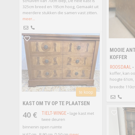
schuiven van 70cm diep, De hele kast is
325cm breed en 195cm hoog, Gemaakt uit
meerdere stukken die samen vast zitten.
meer...
MOOIE ANT
KOFFER
ROOSDAAL
•
koffer, kan o
hoogte 61cm,
breedte 110cm
te koop
KAST OM TV OP TE PLAATSEN
40 €
TIELT-WINGE
• lage kast met
twee deuren
binnenin open ruimte
H 67 cm , B 90 cm, D 50 cm
meer...