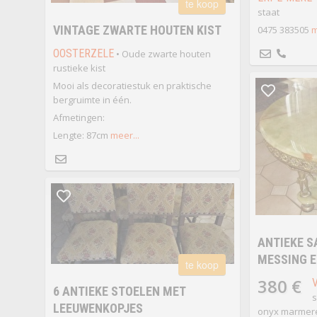
te koop
staat
VINTAGE ZWARTE HOUTEN KIST
0475 383505
m
OOSTERZELE
• Oude zwarte houten
rustieke kist
Mooi als decoratiestuk en praktische
bergruimte in één.
Afmetingen:
Lengte: 87cm
meer...
ANTIEKE S
MESSING 
te koop
380 €
6 ANTIEKE STOELEN MET
s
LEEUWENKOPJES
onyx marmere