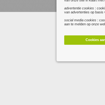
van onze site in kaart met
websites :
www.startpagina.be
advertentie cookies
: cooki
www.koken.be
van advertenties op basis
social media cookies
: coo
aan te melden op onze web
Cookies aa