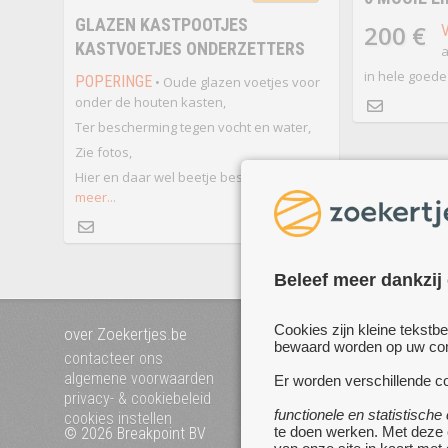
GLAZEN KASTPOOTJES
200 €
KASTVOETJES ONDERZETTERS
a
in hele goede
POPERINGE
• Oude glazen voetjes voor
onder de houten kasten,
Ter bescherming tegen vocht en water,
Zie fotos,
Hier en daar wel beetje beschadigd,
meer...
Beleef meer dankzij
Cookies zijn kleine tekstb
over Zoekertjes.be
voeg uw zoekertje toe
bewaard worden op uw comp
mijn zoekertjes
contacteer ons
algemene voorwaarden
Er worden verschillende co
privacy- & cookiebeleid
functionele en statistische
cookies instellen
te doen werken. Met deze
© 2026 Breakpoint BV
Bezoek ook eens onze 