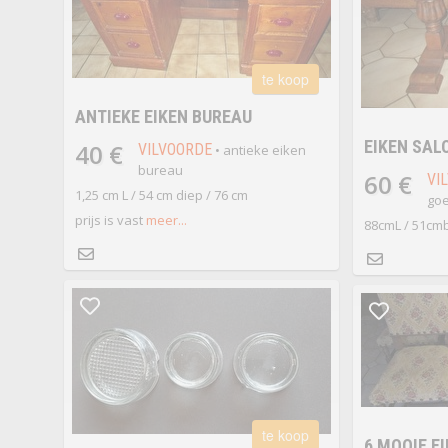
te koop
ANTIEKE EIKEN BUREAU
EIKEN SAL
40 €
VILVOORDE
• antieke eiken
bureau
60 €
VI
1,25 cm L / 54 cm diep / 76 cm
goe
prijs is vast
meer...
88cmL / 51cmb
te koop
6 MOOIE E