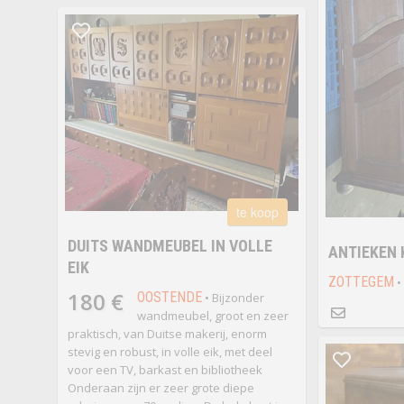
te koop
DUITS WANDMEUBEL IN VOLLE
ANTIEKEN 
EIK
ZOTTEGEM
•
180 €
OOSTENDE
• Bijzonder
wandmeubel, groot en zeer
praktisch, van Duitse makerij, enorm
stevig en robust, in volle eik, met deel
voor een TV, barkast en bibliotheek
Onderaan zijn er zeer grote diepe