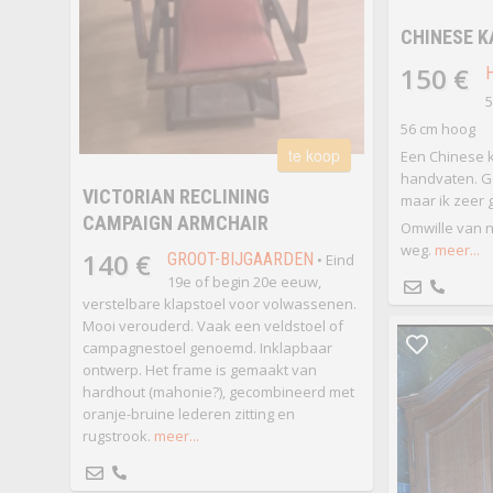
CHINESE K
150 €
5
56 cm hoog
te koop
Een Chinese 
handvaten. G
VICTORIAN RECLINING
maar ik zeer 
CAMPAIGN ARMCHAIR
Omwille van 
weg.
meer...
140 €
GROOT-BIJGAARDEN
• Eind
19e of begin 20e eeuw,
verstelbare klapstoel voor volwassenen.
Mooi verouderd. Vaak een veldstoel of
campagnestoel genoemd. Inklapbaar
ontwerp. Het frame is gemaakt van
hardhout (mahonie?), gecombineerd met
oranje-bruine lederen zitting en
rugstrook.
meer...