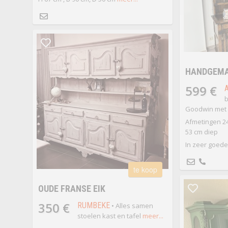
HANDGEMA
599 €
b
Goodwin met c
Afmetingen 24
53 cm diep
In zeer goede.
te koop
OUDE FRANSE EIK
350 €
RUMBEKE
• Alles samen
stoelen kast en tafel
meer...