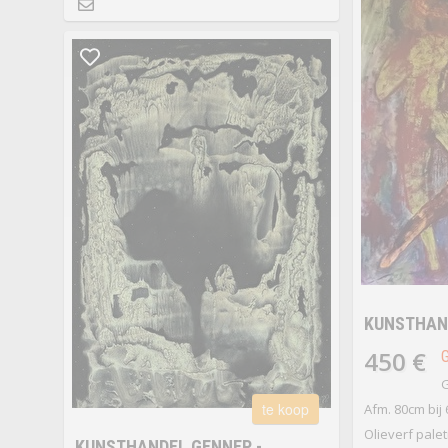
KUNSTHAND
450 €
G
te koop
Afm. 80cm bij
Olieverf pale
KUNSTHANDEL GENNEP -