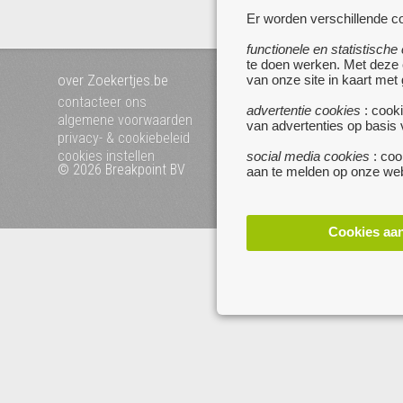
Er worden verschillende co
functionele en statistische
te doen werken. Met deze
over Zoekertjes.be
voeg uw zoekertje toe
van onze site in kaart met
mijn zoekertjes
contacteer ons
advertentie cookies
: cooki
algemene voorwaarden
van advertenties op basis
privacy- & cookiebeleid
cookies instellen
social media cookies
: coo
© 2026 Breakpoint BV
Bezoek ook eens onze 
aan te melden op onze web
websites :
www.startpagina.be
www.koken.be
Cookies aa