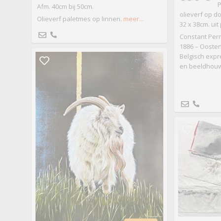
P
Afm. 40cm bij 50cm.
olieverf op do
Olieverf paletmes op linnen.
meer...
32 x 38cm. ui
Constant Perm
1886 – Oosten
Belgisch expr
en beeldhouw