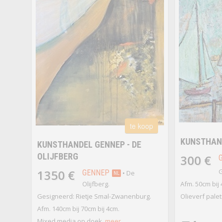
te koop
KUNSTHAND
KUNSTHANDEL GENNEP - DE
OLIJFBERG
300 €
1350 €
G
GENNEP
• De
NL
Olijfberg.
Afm. 50cm bij
Gesigneerd: Rietje Smal-Zwanenburg.
Olieverf pale
Afm. 140cm bij 70cm bij 4cm.
Mixed media op doek.
meer...