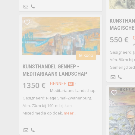
KUNSTHAND
MAGISCHE
550 €
A
Gesigneerd: J
te koop
Afm. 80cm bij
KUNSTHANDEL GENNEP -
Gemengd tech
MEDITARIAANS LANDSCHAP
1350 €
GENNEP
•
NL
Meditariaans Landschap.
Gesigneerd: Rietje Smal-Zwanenburg.
Afm. 70cm bij 140cm bij 4cm.
Mixed media op doek.
meer...