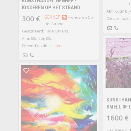
KUNSTHANDEL GENNEP -
G
KINDEREN OP HET STRAND
Afm. 60cm bij
300 €
GENNEP
• Kinderen Op
NL
Olieverf pale
Het Strand.
Gesigneerd: Hilde Cavens.
Afm. 60cm bij 80cm.
Olieverf op doek.
meer...
KUNSTHAND
SMELL 0F 
1600 €
Gesigneerd: A