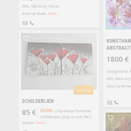
Afm. 185cm bij 165cm.
Acryl op doek.
meer...
KUNSTHAND
ABSTRACT 
1800 €
Gesigneerd: A
Afm. 90cm bij
Acryl op linne
te koop
SCHILDERIJEN
85 €
BOOM
• 2 bij elkaar horende
schilderijen, prijs is voor de 2
samen.
meer...