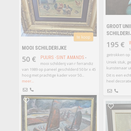
GROOT UNI
SCHILDERI
te koop
195 €
MOOI SCHILDERIJKE
s
getrokken op
50 €
PUURS -SINT AMANDS
•
Uniek stuk, g
mooi schilderij van r ferrandiz
kunstenaar ui
van 1989 op paneel geschilderd 50 br x 45
hoog met prachtige kader voor 50...
Dit is een ech
meer...
heel decoratie