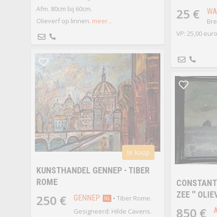
Afm. 80cm bij 60cm.
25 €
WA
Olieverf op linnen.
meer...
Bre
VP: 25,00 eur
te koop
KUNSTHANDEL GENNEP - TIBER
ROME
CONSTANT 
ZEE '' OLI
250 €
GENNEP
• Tiber Rome.
NL
850 €
Gesigneerd: Hilde Cavens.