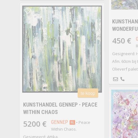
KUNSTHAND
WONDERFU
450 €
R
Gesigneerd: H
Afm. 60cm bij
Olieverf pale
te koop
KUNSTHANDEL GENNEP - PEACE
WITHIN CHAOS
5200 €
GENNEP
• Peace
NL
Within Chaos.
Gesigneerd: Attika.