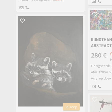
KUNSTHAND
ABSTRACT
280 €
H
Gesigneerd: D
Afm. 120cm bi
Acryl op doek
te koop