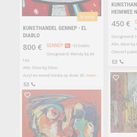
KUNSTHAND
HEIMWEE N
te koop
450 €
KUNSTHANDEL GENNEP - EL
N
DIABLO
Gesigneerd: H
Afm. 60cm bij
800 €
GENNEP
• El Diablo.
NL
Olieverf pale
Gesigneerd: Wendy bij de
Ley.
Afm. 50cm bij 50cm.
Acryl en mixed media op doek 3D.
meer...