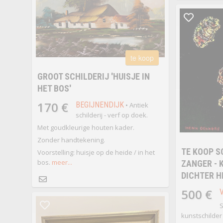
te koop
GROOT SCHILDERIJ 'HUISJE IN
HET BOS'
170 €
BEGIJNENDIJK
• Antiek
schilderij - verf op doek.
Met goudkleurige houten kader.
Zonder handtekening.
TE KOOP S
Voorstelling: huisje op de heide / in het
bos.
meer...
ZANGER - 
DICHTER H
500 €
S
kunstschilder