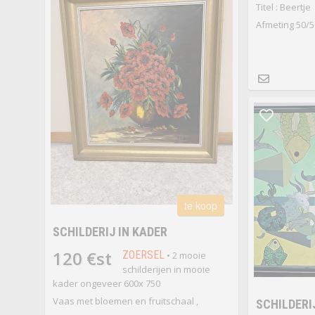
Titel : Beertje
Afmeting 50/5
te koop
SCHILDERIJ IN KADER
120 €st
ZOERSEL
• 2 mooie
schilderijen in mooie
kader ongeveer 600x 750
Vaas met bloemen en fruitschaal ,
SCHILDERI