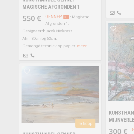
MAGISCHE AFGRONDEN 1
550 €
GENNEP
• Magische
NL
Afgronden 1.
Gesigneerd: Jacek Niekrasz.
Afm. 80cm bij 60cm.
Gemengd techniek op papier.
meer...
KUNSTHAND
MIJNVERL
te koop
300 €