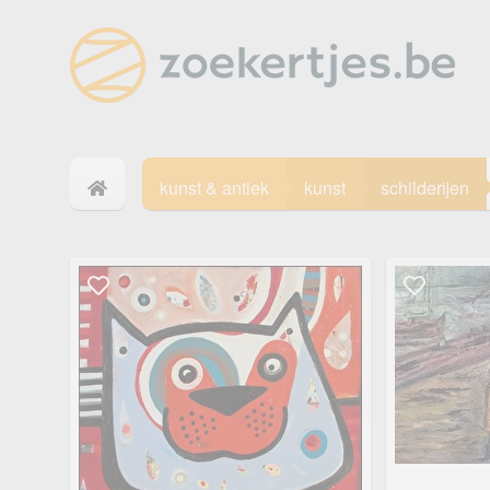
kunst & antiek
kunst
schilderijen