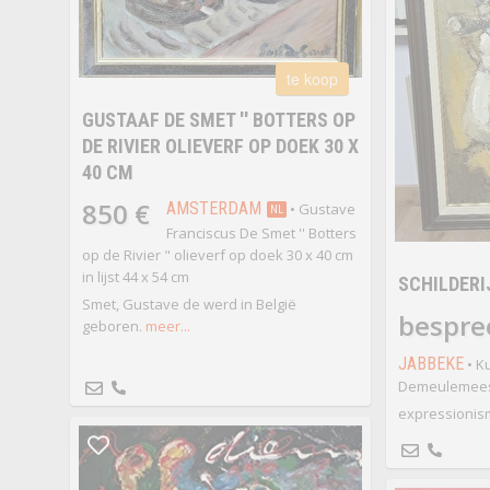
te koop
GUSTAAF DE SMET '' BOTTERS OP
DE RIVIER OLIEVERF OP DOEK 30 X
40 CM
850 €
AMSTERDAM
• Gustave
NL
Franciscus De Smet '' Botters
op de Rivier " olieverf op doek 30 x 40 cm
in lijst 44 x 54 cm
SCHILDERI
Smet, Gustave de werd in België
bespre
geboren.
meer...
JABBEKE
• Ku
Demeulemeest
expressionis