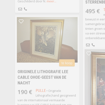
Geschilderd door N.
meer...
STERRENB
495 €
T
e
bewust in een
samengebrach
tinten groen 
va een streve
onbereikbare
te koop
ORIGINELE LITHOGRAFIE LEE
CABLE OHOE-GEEST VAN DE
NACHT
190 €
PULLE
• Originele
Lithografie,hand gesigneerd
van de internationaal vermaarde
kunstenaar LEE CABLE-bekend om zijn