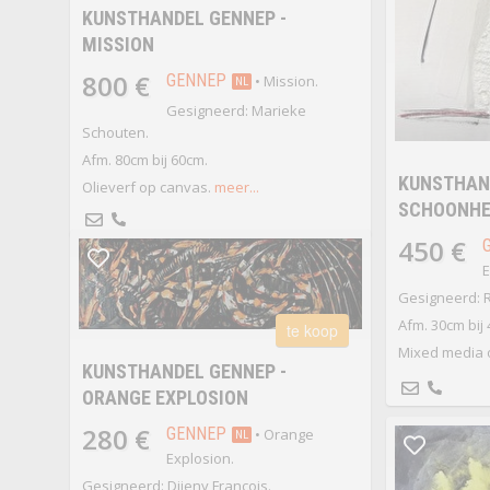
KUNSTHANDEL GENNEP -
MISSION
800 €
GENNEP
• Mission.
NL
Gesigneerd: Marieke
Schouten.
Afm. 80cm bij 60cm.
KUNSTHAND
Olieverf op canvas.
meer...
SCHOONHEI
450 €
E
Gesigneerd: 
Afm. 30cm bij 
te koop
Mixed media o
KUNSTHANDEL GENNEP -
ORANGE EXPLOSION
280 €
GENNEP
• Orange
NL
Explosion.
Gesigneerd: Djieny François.