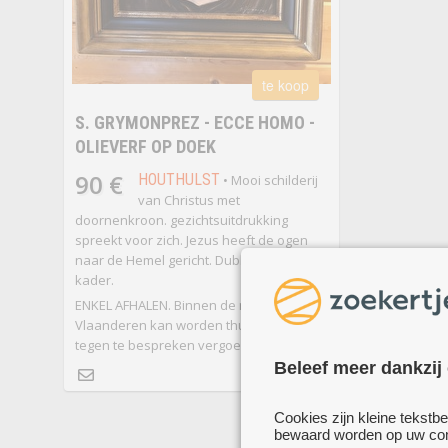
te koop
S. GRYMONPREZ - ECCE HOMO -
OLIEVERF OP DOEK
90 €
HOUTHULST
• Mooi schilderij
van Christus met
doornenkroon. gezichtsuitdrukking
spreekt voor zich. Jezus heeft de ogen
naar de Hemel gericht. Dubbel volhouten
kader.
ENKEL AFHALEN. Binnen de regio West
Vlaanderen kan worden thuisgebracht
tegen te bespreken vergoeding.
meer...
Beleef meer dankzij
Cookies zijn kleine tekstb
me
bewaard worden op uw comp