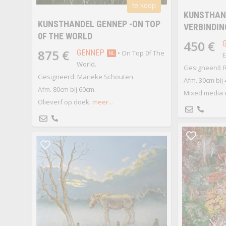
te koop
KUNSTHAND
KUNSTHANDEL GENNEP -ON TOP
VERBINDIN
0F THE WORLD
450 €
875 €
GENNEP
• On Top 0f The
NL
E
World.
Gesigneerd: 
Gesigneerd: Marieke Schouten.
Afm. 30cm bij 
Afm. 80cm bij 60cm.
Mixed media o
Olieverf op doek.
meer...