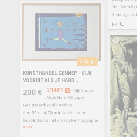
Afm. 80cm bij
Gemengd tech
te koop
KUNSTHANDEL GENNEP - KIJK
VOORUIT ALS JE HARD ..
200 €
GENNEP
• Kijk Vooruit
NL
Als Je Hard Wil Lopen
Gesigneerd: Wolf Päschke.
Afm. 50cm bij 70cm inclusief kader.
Oost-Indische inkt en acrylverf op papier.
meer...