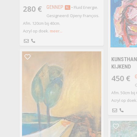
280 €
GENNEP
• Fluid Energie.
NL
Gesigneerd: Djieny François.
Afm. 120cm bij 40cm.
Acryl op doek.
meer...
KUNSTHAND
KIJKEND
450 €
G
Afm. 50cm bij
Acryl op doek