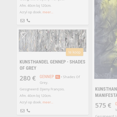
Afm. 40cm bij 120cm.
Acryl op doek.
meer...
te koop
KUNSTHANDEL GENNEP - SHADES
OF GREY
280 €
GENNEP
• Shades Of
NL
Grey.
KUNSTHAND
Gesigneerd: Djieny François.
MANIFESTA
Afm. 40cm bij 120cm.
Acryl op doek.
meer...
575 €
V
Gesigneerd: J