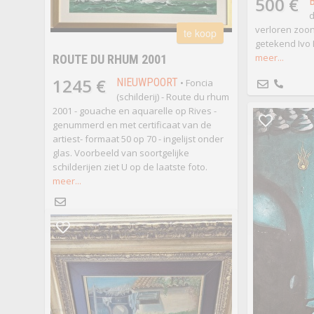
500 €
d
verloren zoon
te koop
getekend Ivo 
meer...
ROUTE DU RHUM 2001
1245 €
NIEUWPOORT
• Foncia
(schilderij) - Route du rhum
2001 - gouache en aquarelle op Rives -
genummerd en met certificaat van de
artiest- formaat 50 op 70 - ingelijst onder
glas. Voorbeeld van soortgelijke
schilderijen ziet U op de laatste foto.
meer...