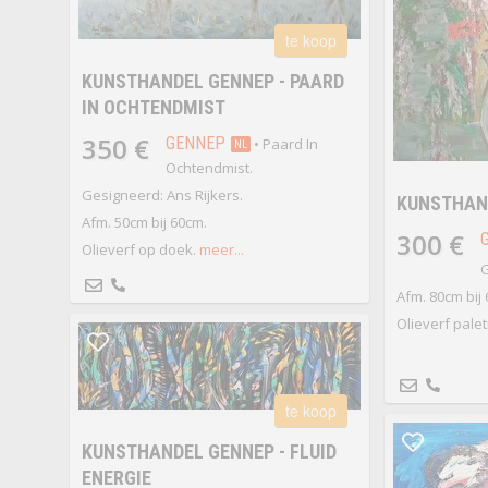
te koop
KUNSTHANDEL GENNEP - PAARD
IN OCHTENDMIST
350 €
GENNEP
• Paard In
NL
Ochtendmist.
Gesigneerd: Ans Rijkers.
KUNSTHAND
Afm. 50cm bij 60cm.
300 €
Olieverf op doek.
meer...
G
Afm. 80cm bij
Olieverf pale
te koop
KUNSTHANDEL GENNEP - FLUID
ENERGIE