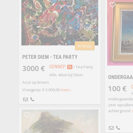
te koop
PETER DIEM - TEA PARTY
3000 €
GENNEP
• Tea Party.
NL
Afm. 40cm bij 50cm.
ONDERGAAN
Acryl op linnen.
100 €
Vraagprijs: € 3.000,00
meer...
s
ondergaande 
zeer opvallen
achtergrond.