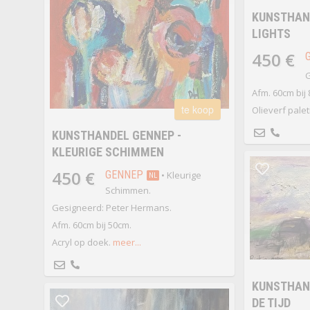
KUNSTHAND
LIGHTS
450 €
G
Afm. 60cm bij
te koop
Olieverf pale
KUNSTHANDEL GENNEP -
KLEURIGE SCHIMMEN
450 €
GENNEP
• Kleurige
NL
Schimmen.
Gesigneerd: Peter Hermans.
Afm. 60cm bij 50cm.
Acryl op doek.
meer...
KUNSTHAND
DE TIJD