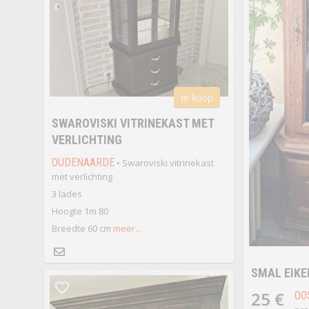
te koop
SWAROVISKI VITRINEKAST MET
VERLICHTING
OUDENAARDE
• Swaroviski vitrinekast
met verlichting
3 lades
Hoogte 1m 80
Breedte 60 cm
meer...
SMAL EIKE
25 €
OO