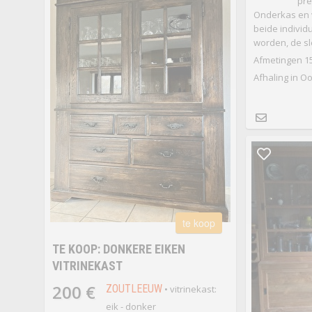
pre
Onderkas en 
beide individ
worden, de sl
Afmetingen 15
Afhaling in O
te koop
TE KOOP: DONKERE EIKEN
VITRINEKAST
200 €
ZOUTLEEUW
• vitrinekast:
eik - donker