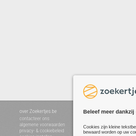
over Zoekertjes.be
voeg uw zoekertje toe
Beleef meer dankzij
mijn zoekertjes
contacteer ons
algemene voorwaarden
Cookies zijn kleine tekstb
privacy- & cookiebeleid
bewaard worden op uw comp