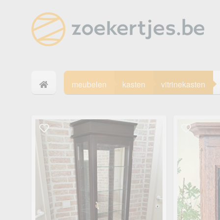
meubelen
kasten
vitrinekasten