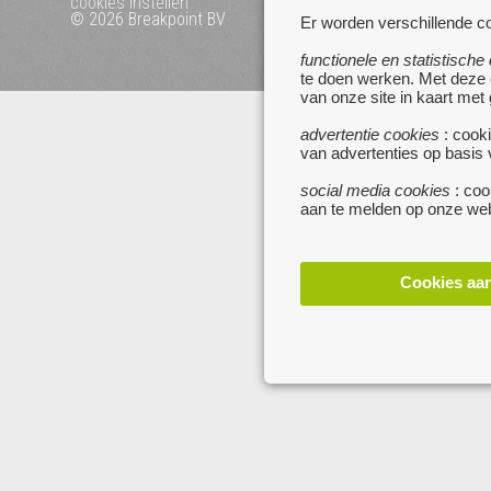
cookies instellen
© 2026 Breakpoint BV
Bezoek ook eens onze 
Er worden verschillende co
websites :
functionele en statistische
www.startpagina.be
te doen werken. Met deze
www.koken.be
van onze site in kaart met
advertentie cookies
: cooki
van advertenties op basis
social media cookies
: coo
aan te melden op onze web
Cookies aa