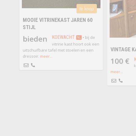
te koop
MOOIE VITRINEKAST JAREN 60
STIJL
bieden
KOEWACHT
• bij de
NL
vitrine kast hoort ook een
VINTAGE K
uitschuifbare tafel met stoelen en een
dressoir.
meer...
100 €
k
meer...