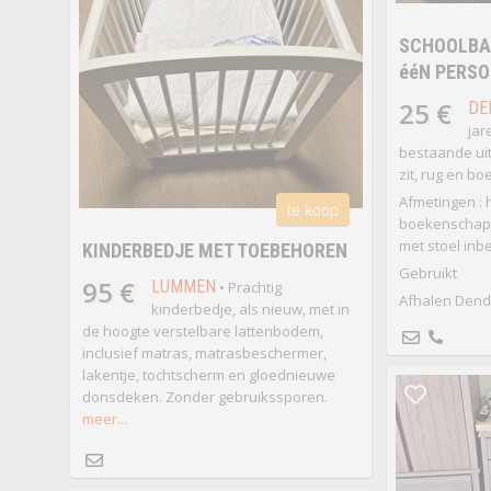
SCHOOLBAN
ééN PERS
25 €
DE
jar
bestaande ui
zit, rug en b
Afmetingen : 
te koop
boekenschap 6
met stoel inb
KINDERBEDJE MET TOEBEHOREN
Gebruikt
95 €
LUMMEN
• Prachtig
Afhalen Den
kinderbedje, als nieuw, met in
de hoogte verstelbare lattenbodem,
inclusief matras, matrasbeschermer,
lakentje, tochtscherm en gloednieuwe
donsdeken. Zonder gebruikssporen.
meer...