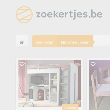
meubelen
kindermeubelen
te koop