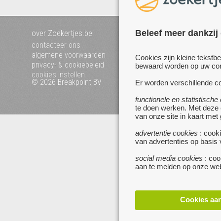
Beleef meer dankzij
over Zoekertjes.be
voeg uw zoekertje toe
mijn zoekertjes
contacteer ons
algemene voorwaarden
Cookies zijn kleine tekstb
privacy- & cookiebeleid
bewaard worden op uw comp
cookies instellen
© 2026 Breakpoint BV
Bezoek ook eens onze 
Er worden verschillende co
websites :
functionele en statistische
www.startpagina.be
te doen werken. Met deze
www.koken.be
van onze site in kaart met
advertentie cookies
: cooki
van advertenties op basis
social media cookies
: coo
aan te melden op onze web
Cookies aa