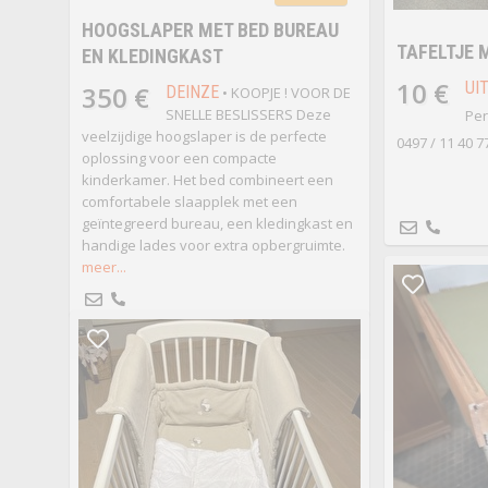
HOOGSLAPER MET BED BUREAU
TAFELTJE 
EN KLEDINGKAST
10 €
UI
350 €
DEINZE
• KOOPJE ! VOOR DE
SNELLE BESLISSERS Deze
Per
veelzijdige hoogslaper is de perfecte
0497 / 11 40 7
oplossing voor een compacte
kinderkamer. Het bed combineert een
comfortabele slaapplek met een
geïntegreerd bureau, een kledingkast en
handige lades voor extra opbergruimte.
meer...