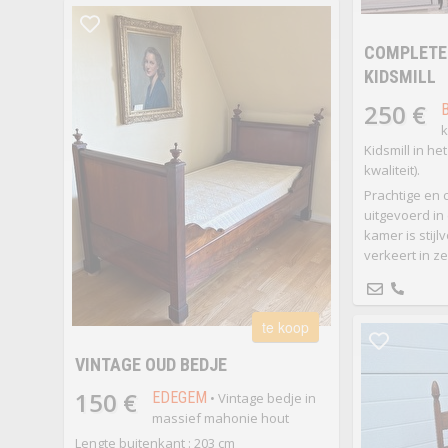
COMPLETE 
KIDSMILL
250 €
k
Kidsmill in he
kwaliteit).
Prachtige en 
uitgevoerd in 
kamer is stijlv
verkeert in z
te koop
VINTAGE OUD BEDJE
150 €
EDEGEM
• Vintage bedje in
massief mahonie hout
Lengte buitenkant : 203 cm