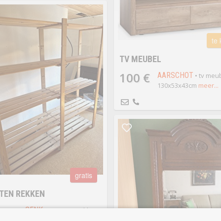
te
TV MEUBEL
100 €
AARSCHOT
• tv meu
130x53x43cm
meer...
gratis
TEN REKKEN
TIS
GENK
• 2 Houten rekken
meer...