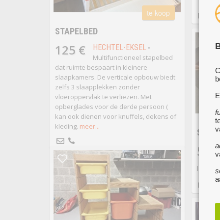
te koop
STAPELBED
B
125 €
HECHTEL-EKSEL
•
Multifunctioneel stapelbed
dat ruimte bespaart in kleinere
C
slaapkamers. De verticale opbouw biedt
b
zelfs 3 slaapplekken zonder
E
vloeroppervlak te verliezen. Met
opberglades voor de derde persoon (
f
kan ook dienen voor knuffels, dekens of
t
kleding.
meer...
v
SALO
a
50 
v
lang en
s
a