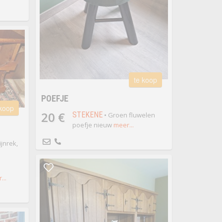
te koop
POEFJE
 koop
20 €
STEKENE
• Groen fluwelen
poefje nieuw
meer...
jnrek,
...