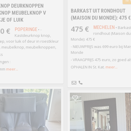
KNOP DEURKNOPPEN
BARKAST UIT RONDHOUT
KNOP MEUBELKNOP V
(MAISON DU MONDE): 475 €
JE OF LUIK
475 €
MECHELEN
• Barkast
0 €
POPERINGE
• -
rondhout (Maison du
Kastdeurknop knop,
Monde): 475 €
ep, voor luik of deur in roestkleur
- NIEUWPRIJS was 699 euro bij Ma
s. meubelknop, meubelknoppen,
Monde
ks
- VRAAGPRIJS 475 euro, zo goed a
ingen :
OPHALEN IN St. Kat.
meer...
1 mm
meer...