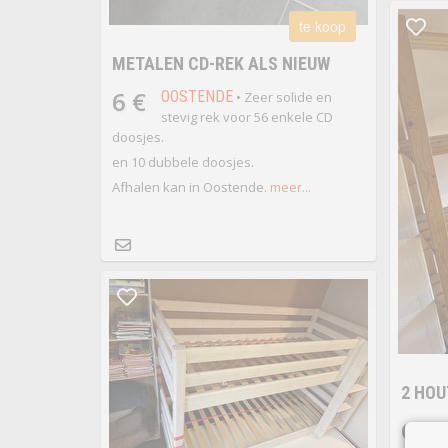
te koop
METALEN CD-REK ALS NIEUW
6 €
OOSTENDE
• Zeer solide en
stevig rek voor 56 enkele CD
doosjes.
en 10 dubbele doosjes.
Afhalen kan in Oostende.
meer...
2 HOU
GRA