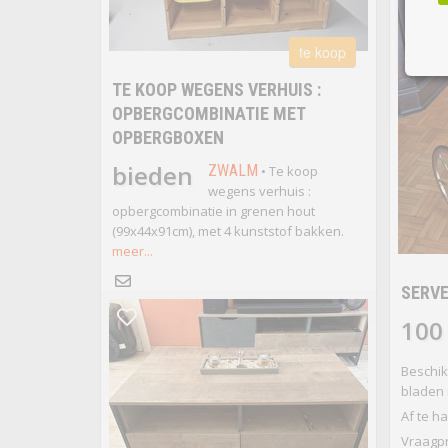
te koop
TE KOOP WEGENS VERHUIS :
OPBERGCOMBINATIE MET
OPBERGBOXEN
bieden
ZWALM
• Te koop
wegens verhuis :
opbergcombinatie in grenen hout
(99x44x91cm), met 4 kunststof bakken.
meer...
SERV
100
Beschik
bladen
Af te ha
Vraagpr