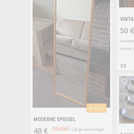
VINT
50 
hoedenp
mooie s
te koop
MODERNE SPIEGEL
40 €
DEURNE
• Lange passpiegel