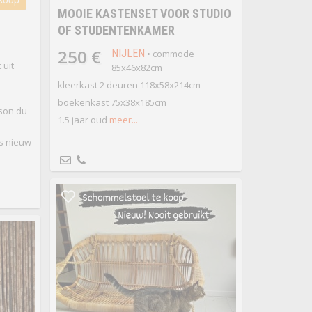
MOOIE KASTENSET VOOR STUDIO
OF STUDENTENKAMER
250 €
NIJLEN
• commode
 uit
85x46x82cm
kleerkast 2 deuren 118x58x214cm
boekenkast 75x38x185cm
ison du
1.5 jaar oud
meer...
ls nieuw