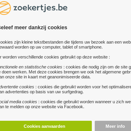
eleef meer dankzij cookies
te
ookies zijn kleine tekstbestanden die tijdens uw bezoek aan een web
ewaard worden op uw computer, tablet of smartphone.
EIKENHOUTEN ANTIEKE SP
r worden verschillende cookies gebruikt op deze website :
110 €
DIEST
• Ik verkoop 
unctionele en statistische cookies
: cookies die nodig zijn om de site 
eikenhouten antieke 
te koop
e doen werken. Met deze cookies brengen we ook het algemene gebr
met afmetingen 1 m 65 op 78 cm,
an onze site in kaart met geanonimiseerde data.
NTAFEL
achteraan voorzien van een stev
kram waardoor de zware spiegel
dvertentie cookies
: cookies die gebruikt worden voor het optimaliser
€
EVERGEM
• Te koop salon
ophangen geen probleem vormt.
an advertenties op basis van uw surfgedrag.
tafel,zo goed als nieuw,1,10
 60 cm breed.
meer...
ocial media cookies
: cookies die gebruikt worden wanneer u zich we
an te melden op onze website via Facebook.
Cookies aanvaarden
Meer info