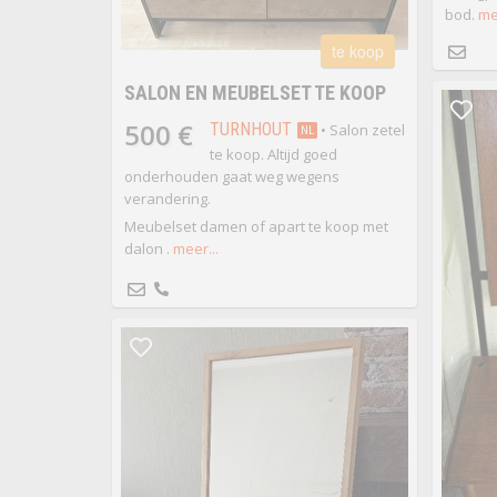
bod.
me
te koop
SALON EN MEUBELSET TE KOOP
500 €
TURNHOUT
• Salon zetel
NL
te koop. Altijd goed
onderhouden gaat weg wegens
verandering.
Meubelset damen of apart te koop met
dalon .
meer...