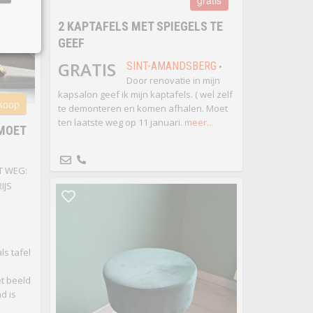
gratis
2 KAPTAFELS MET SPIEGELS TE
GEEF
GRATIS
SINT-AMANDSBERG
•
Door renovatie in mijn
kapsalon geef ik mijn kaptafels. ( wel zelf
 koop
te demonteren en komen afhalen. Moet
ten laatste weg op 11 januari.
meer...
 MOET
T WEG:
IJS
ls tafel
et beeld
d is