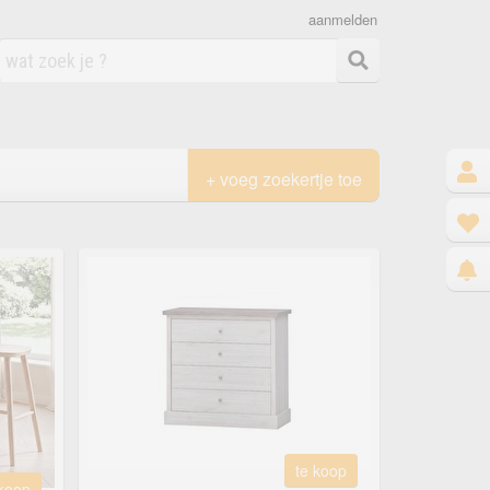
aanmelden
+ voeg zoekertje toe
te koop
 koop