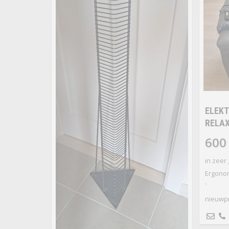
ELEKT
RELA
600
in zeer
Ergonom
`
nieuwpri