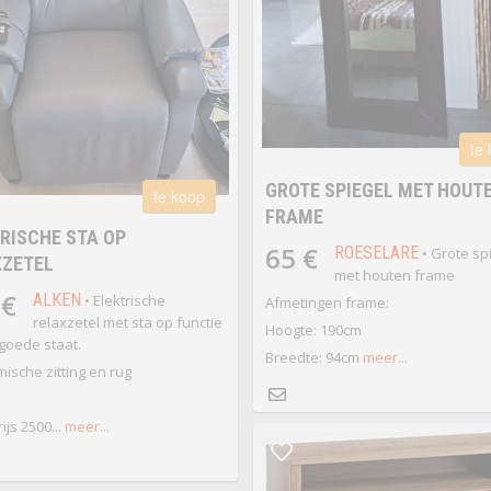
te
GROTE SPIEGEL MET HOUT
te koop
FRAME
RISCHE STA OP
65 €
ROESELARE
• Grote sp
XZETEL
met houten frame
 €
ALKEN
• Elektrische
Afmetingen frame:
relaxzetel met sta op functie
Hoogte: 190cm
 goede staat.
Breedte: 94cm
meer...
ische zitting en rug
js 2500...
meer...