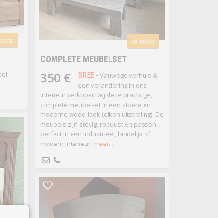
 koop
te koop
COMPLETE MEUBELSET
350 €
bel
BREE
• Vanwege verhuis &
een verandering in ons
interieur verkopen wij deze prachtige,
complete meubelset in een stoere en
moderne wood-look (eiken uitstraling). De
meubels zijn stevig, robuust en passen
perfect in een industrieel, landelijk of
modern interieur.
meer...