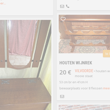
er...
te
HOUTEN WIJNREK
20 €
VILVOORDE
• houten wi
mooie staat
53 cm br en 41cm H
bewaarplaats voor 8 flessen
meer