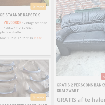
te koop
AGE STAANDE KAPSTOK
€
VILVOORDE
• Vintage staande
kapstok met spiegel,
lank en koffer
taat, 1,82 M H / 62 cm br
meer...
g
GRATIS 2 PERSOONS BANKS
SKAI ZWART
te koop
GRATIS af te hale