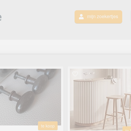
mijn zoekertjes
te koop
te