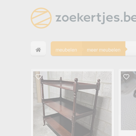
meubelen
meer meubelen