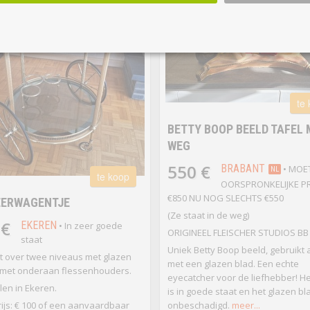
te
BETTY BOOP BEELD TAFEL
WEG
550 €
BRABANT
• MOE
NL
te koop
OORSPRONKELIJKE PR
€850 NU NOG SLECHTS €550
EERWAGENTJE
(Ze staat in de weg)
 €
EKEREN
• In zeer goede
ORIGINEEL FLEISCHER STUDIOS BB
staat
Uniek Betty Boop beeld, gebruikt a
t over twee niveaus met glazen
met een glazen blad. Een echte
 met onderaan flessenhouders.
eyecatcher voor de liefhebber! H
len in Ekeren.
is in goede staat en het glazen bla
ijs: € 100 of een aanvaardbaar
onbeschadigd.
meer...