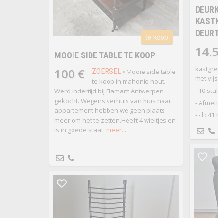
DEUR
KAST
DEURT
te koop
14.5
MOOIE SIDE TABLE TE KOOP
kastgre
100 €
ZOERSEL
• Mooie side table
met vij
te koop in mahonie hout.
- 10 stu
Werd indertijd bij Flamant Antwerpen
gekocht. Wegens verhuis van huis naar
- Afmet
appartement hebben we geen plaats
- - l : 4
meer om het te zetten.Heeft 4 wieltjes en
is in goede staat.
meer...