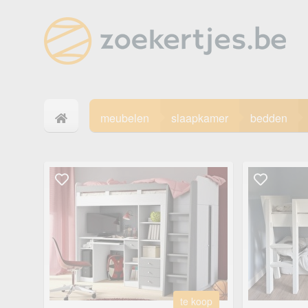
meubelen
slaapkamer
bedden
te koop