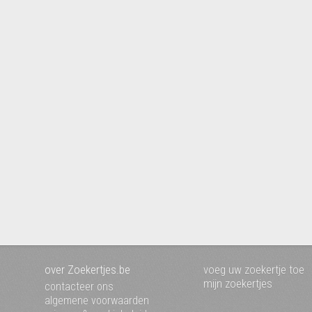
over Zoekertjes.be
voeg uw zoekertje toe
mijn zoekertjes
contacteer ons
algemene voorwaarden