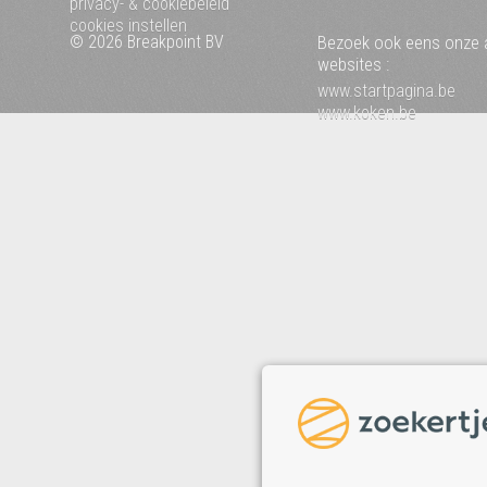
privacy- & cookiebeleid
cookies instellen
© 2026 Breakpoint BV
Bezoek ook eens onze 
websites :
www.startpagina.be
www.koken.be