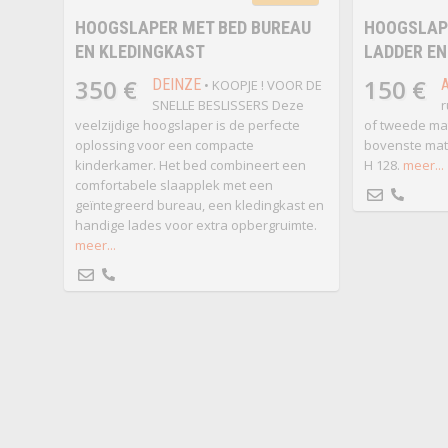
HOOGSLAPER MET BED BUREAU
HOOGSLAP
EN KLEDINGKAST
LADDER E
350 €
150 €
DEINZE
• KOOPJE ! VOOR DE
SNELLE BESLISSERS Deze
r
veelzijdige hoogslaper is de perfecte
of tweede mat
oplossing voor een compacte
bovenste matra
kinderkamer. Het bed combineert een
H 128.
meer...
comfortabele slaapplek met een
geïntegreerd bureau, een kledingkast en
handige lades voor extra opbergruimte.
meer...