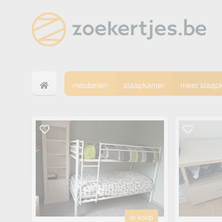
meubelen
slaapkamer
meer slaap
te koop