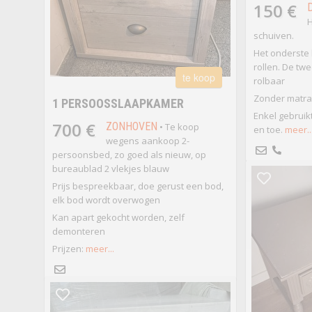
150 €
H
schuiven.
Het onderste 
rollen. De tw
te koop
rolbaar
Zonder matra
1 PERSOOSSLAAPKAMER
Enkel gebruik
700 €
ZONHOVEN
• Te koop
en toe.
meer..
wegens aankoop 2-
persoonsbed, zo goed als nieuw, op
bureaublad 2 vlekjes blauw
Prijs bespreekbaar, doe gerust een bod,
elk bod wordt overwogen
Kan apart gekocht worden, zelf
demonteren
Prijzen:
meer...