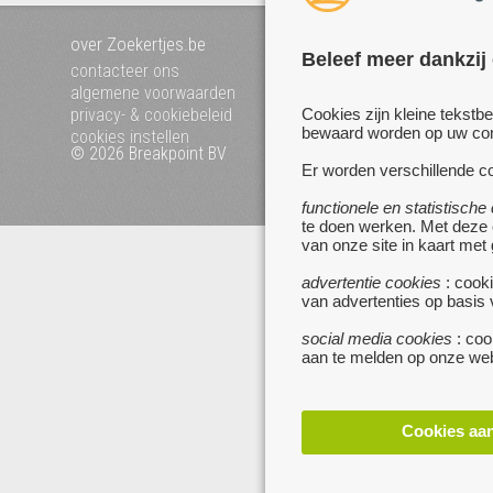
over Zoekertjes.be
voeg uw zoekertje toe
Beleef meer dankzij
mijn zoekertjes
contacteer ons
algemene voorwaarden
Cookies zijn kleine tekstb
privacy- & cookiebeleid
bewaard worden op uw comp
cookies instellen
© 2026 Breakpoint BV
Bezoek ook eens onze 
Er worden verschillende co
websites :
www.startpagina.be
functionele en statistische
www.koken.be
te doen werken. Met deze
van onze site in kaart met
advertentie cookies
: cooki
van advertenties op basis
social media cookies
: coo
aan te melden op onze web
Cookies aa