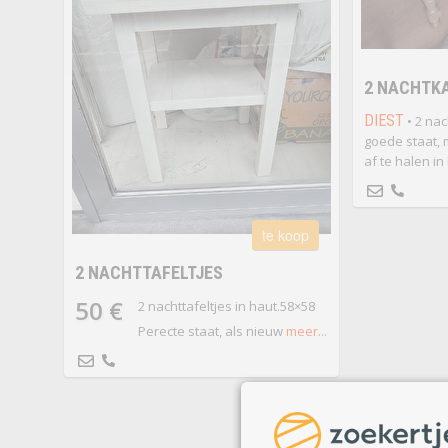
2 NACHTK
DIEST
• 2 nac
goede staat, 
af te halen in 
te koop
2 NACHTTAFELTJES
50 €
2 nachttafeltjes in haut.58×58
Perecte staat, als nieuw
meer...