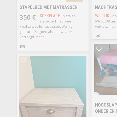
STAPELBED MET MATRASSEN
NACHTKAS
350 €
KOEKELARE
WILRIJK
• Metalen
• 2 n
stapelbed met twee
50x36x38 cm, 
kwaliteitsvolle matrassen. Weinig
verhuis.
meer.
gebruikt. Zo goed als nieuw, zeer
verzorgd.
meer...
HOOGSLAP
ONDER EN 