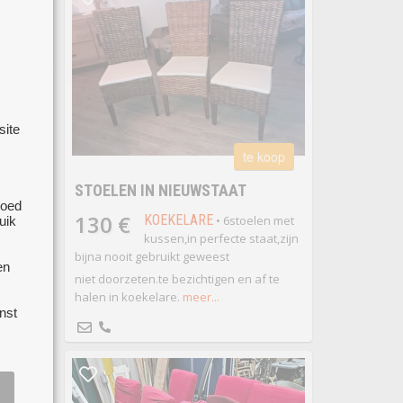
site
te koop
 koop
STOELEN IN NIEUWSTAAT
goed
130 €
KOEKELARE
• 6stoelen met
uik
kussen,in perfecte staat,zijn
en
bijna nooit gebruikt geweest
vandaag
en
niet doorzeten.te bezichtigen en af te
halen in koekelare.
meer...
 bij 3
nst