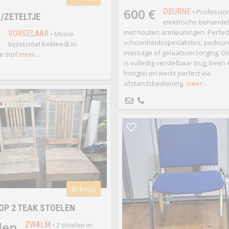
600 €
DEURNE
• Professio
/ZETELTJE
elektrische behandel
€
met houten armleuningen. Perfec
VORSELAAR
• Mooie
schoonheidsspecialistes, pedicur
bijzetstoel bekleedt in
massage of gelaatsverzorging. De
e stof
meer...
is volledig verstelbaar (rug, been
hoogte) en werkt perfect via
afstandsbediening.
meer...
te koop
OP 2 TEAK STOELEN
den
ZWALM
• 2 stoelen in