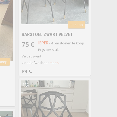
te koop
BARSTOEL ZWART VELVET
75 €
IEPER
• 4 barstoelen te koop
Prijs per stuk
Velvet zwart
 koop
Goed afwasbaar
meer...