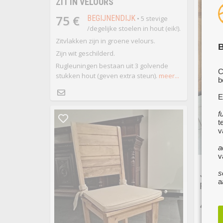
ZIT IN VELOURS
75 €
BEGIJNENDIJK
• 5 stevige
/degelijke stoelen in hout (eik!).
Zitvlakken zijn in groene velours.
B
Zijn wit geschilderd.
Rugleuningen bestaan uit 3 golvende
C
stukken hout (geven extra steun).
meer...
b
E
f
t
v
a
v
JAREN
s
a
FAUTE
45 