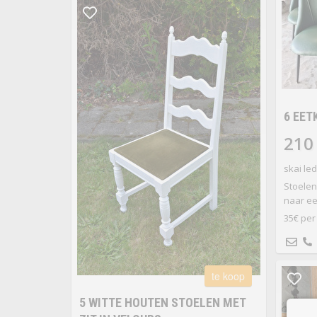
6 EE
210
skai led
Stoelen
naar ee
35€ per 
te koop
5 WITTE HOUTEN STOELEN MET