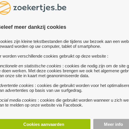
eleef meer dankzij cookies
ookies zijn kleine tekstbestanden die tijdens uw bezoek aan een web
ewaard worden op uw computer, tablet of smartphone.
r worden verschillende cookies gebruikt op deze website :
te
unctionele en statistische cookies
: cookies die nodig zijn om de site 
5 BARSTOELEN
e doen werken. Met deze cookies brengen we ook het algemene gebr
an onze site in kaart met geanonimiseerde data.
99 €
EVERGEM
• 5 Barstoel
lederlook, nieuwprijs 
dvertentie cookies
: cookies die gebruikt worden voor het optimaliser
te koop
an advertenties op basis van uw surfgedrag.
180€/stoel
Enige beschadiging , slijtage zitting
 '30 ZETEL - HOUT/SKAI -
ocial media cookies
: cookies die gebruikt worden wanneer u zich we
van de 5 barstoelen
an te melden op onze website via Facebook.
UILLE
Totale hoogte 100cm
€
AALST
• Jaren '30 zetel -
Hoogte zitting 67cm
meer...
Hout/Skai - fauteuille - € 45
Cookies aanvaarden
Meer info