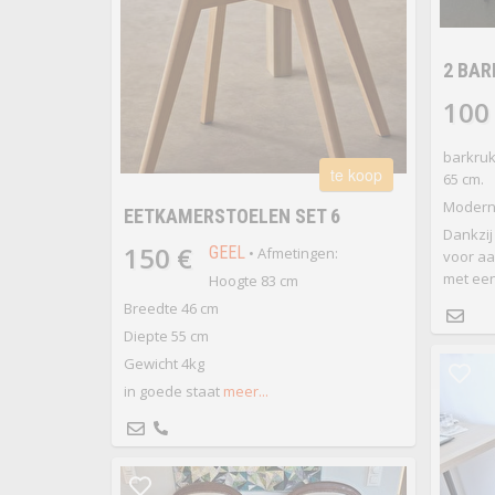
2 BA
100
barkruk
te koop
65 cm.
Modern 
EETKAMERSTOELEN SET 6
Dankzij
150 €
GEEL
• Afmetingen:
voor aa
met een
Hoogte 83 cm
Breedte 46 cm
Diepte 55 cm
Gewicht 4kg
in goede staat
meer...