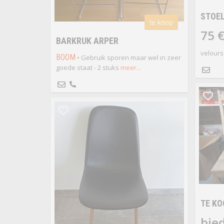
STOEL
te koop
75 
BARKRUK ARPER
velours
BOOM
• Gebruik sporen maar wel in zeer
goede staat - 2 stuks
meer...
TE KO
bie