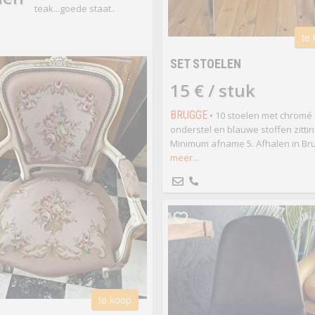
teak...goede staat..
te
SET STOELEN
15 € / stuk
BRUGGE
• 10 stoelen met chromé
onderstel en blauwe stoffen zittin
Minimum afname 5. Afhalen in Br
meer...
te koop