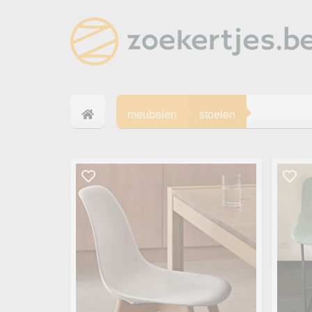
meubelen
stoelen