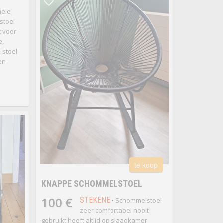
nele
stoel
t voor
e,
 stoel
 en
te koop
KNAPPE SCHOMMELSTOEL
100 €
STEKENE
• Schommelstoel
zeer comfortabel nooit
gebruikt heeft altijd op slaaokamer