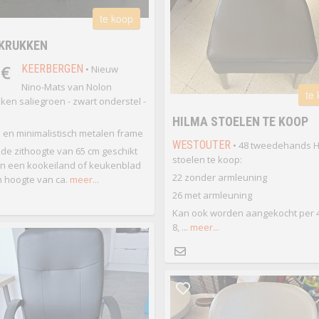
te koop
RKRUKKEN
 €
KEERBERGEN
• Nieuw
Nino-Mats van Nolon
te
ken saliegroen - zwart onderstel -
HILMA STOELEN TE KOOP
en minimalistisch metalen frame
WESTOUTER
• 48 tweedehands H
 de zithoogte van 65 cm geschikt
stoelen te koop:
n een kookeiland of keukenblad
22 zonder armleuning
 hoogte van ca.
meer...
26 met armleuning
Kan ook worden aangekocht per 4 
8, ...
meer...