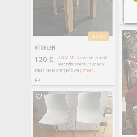
Vrijblij
Enkel o
te koop
STOELEN
120 €
ZWALM
• 6 stoelen in teak
met zitkussens. In goede
staat. Moet dringend weg.
meer...