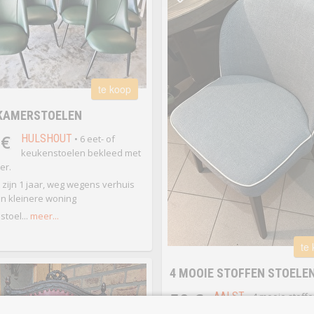
te koop
TKAMERSTOELEN
 €
HULSHOUT
• 6 eet- of
keukenstoelen bekleed met
er.
 zijn 1 jaar, weg wegens verhuis
n kleinere woning
stoel...
meer...
te
4 MOOIE STOFFEN STOELE
50 €
AALST
• 4 mooie stoff
stoelen zetelmodel
mee