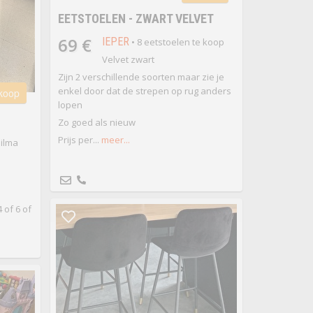
EETSTOELEN - ZWART VELVET
69 €
IEPER
• 8 eetstoelen te koop
Velvet zwart
Zijn 2 verschillende soorten maar zie je
enkel door dat de strepen op rug anders
 koop
lopen
Zo goed als nieuw
Prijs per...
meer...
ilma
of 6 of