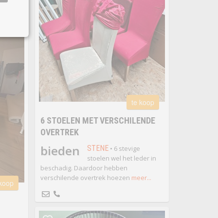
te koop
6 STOELEN MET VERSCHILENDE
OVERTREK
bieden
STENE
• 6 stevige
stoelen wel het leder in
beschadig. Daardoor hebben
verschilende overtrek hoezen
meer...
 koop