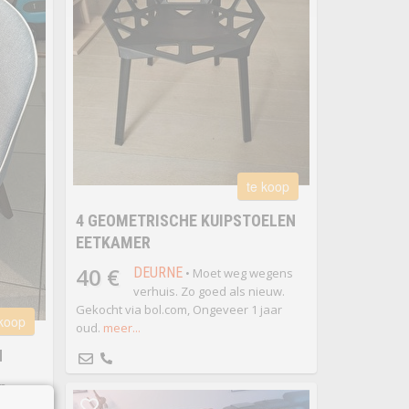
te koop
4 GEOMETRISCHE KUIPSTOELEN
EETKAMER
40 €
DEURNE
• Moet weg wegens
verhuis. Zo goed als nieuw.
Gekocht via bol.com, Ongeveer 1 jaar
 koop
oud.
meer...
N
en
r...