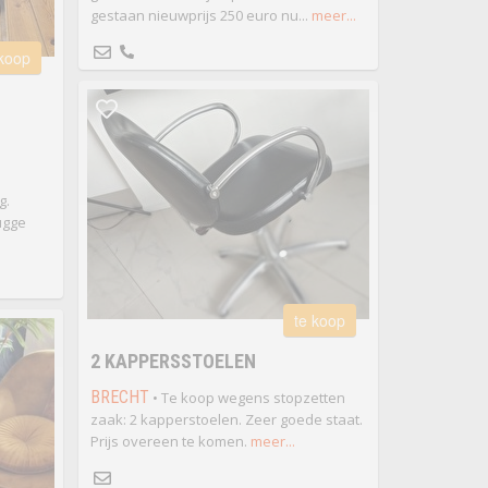
gestaan nieuwprijs 250 euro nu...
meer...
 koop
g.
ugge
te koop
2 KAPPERSSTOELEN
BRECHT
• Te koop wegens stopzetten
zaak: 2 kapperstoelen. Zeer goede staat.
Prijs overeen te komen.
meer...