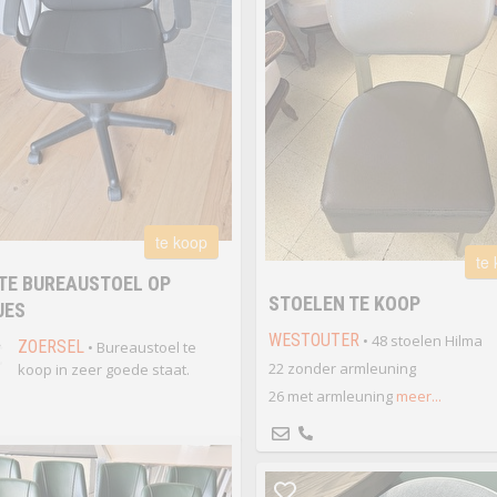
te koop
te
TE BUREAUSTOEL OP
STOELEN TE KOOP
JES
WESTOUTER
• 48 stoelen Hilma
€
ZOERSEL
• Bureaustoel te
22 zonder armleuning
koop in zeer goede staat.
26 met armleuning
meer...