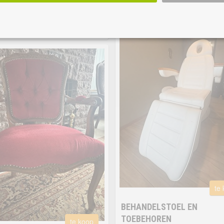
vend te bezichtigen
phaling
meer...
te
BEHANDELSTOEL EN
TOEBEHOREN
te koop