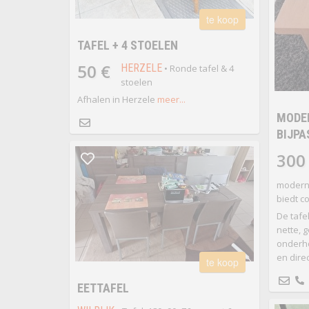
te koop
TAFEL + 4 STOELEN
50 €
HERZELE
• Ronde tafel & 4
stoelen
Afhalen in Herzele
meer...
MODER
BIJPA
300
modern 
biedt c
De tafe
nette, 
onderho
en dire
te koop
EETTAFEL