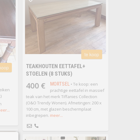
te koop
TEAKHOUTEN EETTAFEL+
 koop
STOELEN (8 STUKS)
400 €
MORTSEL
• Te koop: een
eiken
prachtige eettafel in massief
)
teak van het merk Tiffanies Collection
(O&O Trendy Wonen). Afmetingen: 200 x
n
100 cm, met glazen beschermplaat
eer...
inbegrepen.
meer...