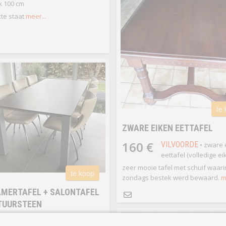
x 100 cm
te staat
meer...
te
ZWARE EIKEN EETTAFEL
160 €
VILVOORDE
• zware 
eettafel (volledige eik
zeer mooie tafel met schuif waari
te koop
zondags bestek werd bewaard.
m
MERTAFEL + SALONTAFEL
TUURSTEEN
 €
EPPEGEM
• Eetkamertafel +