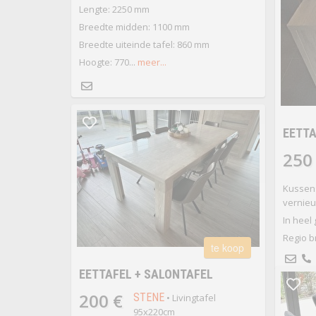
Lengte: 2250 mm
Breedte midden: 1100 mm
Breedte uiteinde tafel: 860 mm
Hoogte: 770...
meer...
EETTA
250
Kussens
vernie
In heel
Regio b
te koop
EETTAFEL + SALONTAFEL
200 €
STENE
• Livingtafel
95x220cm