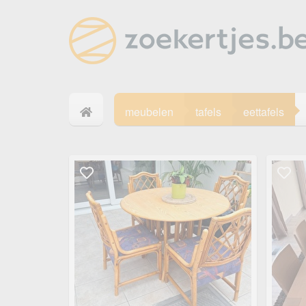
meubelen
tafels
eettafels