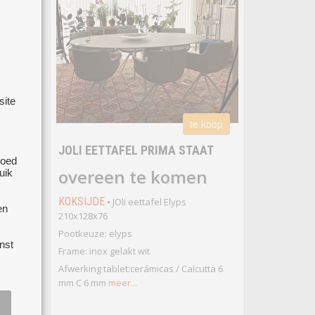
site
te koop
JOLI EETTAFEL PRIMA STAAT
goed
 koop
overeen te komen
uik
 GOED
KOKSIJDE
• JOli eettafel Elyps
en
210x128x76
el van
Pootkeuze: elyps
nst
 hoog,
Frame: inox gelakt wit
t
Afwerking tablet:cerámicas / Calcutta 6
 Zo
mm C 6 mm
meer...
enkele
e ze