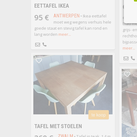
GRA
EETTAFEL IKEA
95 €
ANTWERPEN
• Ikea eettafel
eettafe
moet weg wegens verhuis hele
blad me
goede staat en stevig tafel kan rond en
grijs- e
lang worden
meer...
rechtho
bijpass
meer...
te koop
TAFEL MET STOELEN
ZWALM
• Tafel in teak. 1,4 m