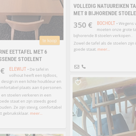
VOLLEDIG NATUUREIKEN T
MET 8 BIJHORENDE STOEL
350 €
BOCHOLT
• Wegens 
moeten onze grote ta
bijhorende 8 stoelen verkopen .
te koop
Zowel de tafel als de stoelen zijn 
goede staat.
meer...
NE EETTAFEL MET 6
SSENDE STOELENT
 €
ELEWIJT
• De tafel in
volhout heeft een tijdloos,
design in een lichte houtkleur en
omfortabel plaats aan 6 personen.
l en stoelen verkeren in een
goede staat en zijn steeds goed
uden. Ze zijn stevig, comfortabel
ct gebruiksklaar.
meer...