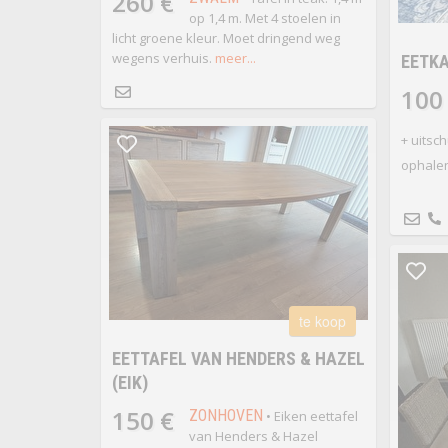
260 €
op 1,4 m. Met 4 stoelen in
licht groene kleur. Moet dringend weg
wegens verhuis.
meer...
EETK
100
+ uitsch
ophalen
te koop
EETTAFEL VAN HENDERS & HAZEL
(EIK)
150 €
ZONHOVEN
• Eiken eettafel
van Henders & Hazel