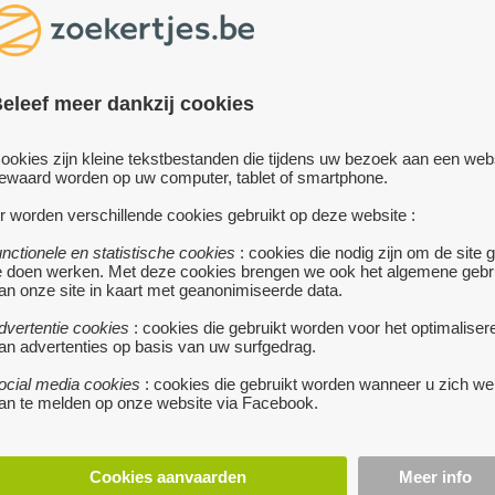
salontafel uit Silestone
steencomposiet.
t ! Stoelen aan eetkamertafel zijn
 koop)
eleef meer dankzij cookies
ngen
rtafel = 200 x 100 cm
meer...
ookies zijn kleine tekstbestanden die tijdens uw bezoek aan een web
ewaard worden op uw computer, tablet of smartphone.
r worden verschillende cookies gebruikt op deze website :
unctionele en statistische cookies
: cookies die nodig zijn om de site 
te
e doen werken. Met deze cookies brengen we ook het algemene gebr
an onze site in kaart met geanonimiseerde data.
HOUTEN RONDE TAFEL - ZO
ALS NIEUW
dvertentie cookies
: cookies die gebruikt worden voor het optimaliser
an advertenties op basis van uw surfgedrag.
190 €
WILRIJK
• Ronde taf
ocial media cookies
: cookies die gebruikt worden wanneer u zich we
1.2 diameter en 76cm
an te melden op onze website via Facebook.
heeft een donker houten blad me
hieronder zwarte metalen poten.
te koop
goed als nieuw, enkel blad heeft 
kleine krasjes door gebruik. Ik do
EREN EETTAFEL
Cookies aanvaarden
Meer info