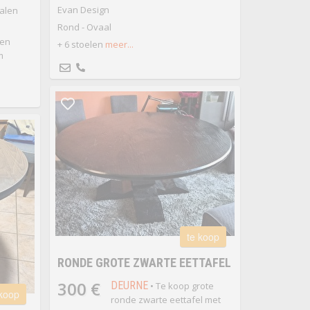
Evan Design
talen
Rond - Ovaal
ten
+ 6 stoelen
meer...
m
te koop
RONDE GROTE ZWARTE EETTAFEL
300 €
DEURNE
• Te koop grote
 koop
ronde zwarte eettafel met