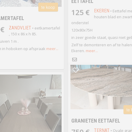
EETTAFEL
te koop
125 €
EKEREN
• Eettafel me
houten blad en zwar
AMERTAFEL
onderstel
 €
ZANDVLIET
• eetkamertafel
120x80x75H
, 150 x 86 x h 85.
in zeer goede staat, quasi niet ge
uiven 1 m .
Zelf te demonteren en af te halen
 in hoboken op afspraak
meer...
Ekeren.
meer...
te
GRANIETEN EETTAFEL
750 €
TERNAT
• Ovale gra