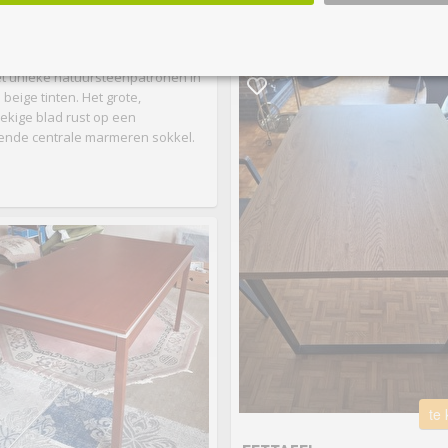
weg wegens verhuis.
meer...
TIS
TONGEREN-
BORGLOON
• Elegante
l heeft een massief marmeren
t unieke natuursteenpatronen in
n beige tinten. Het grote,
ekige blad rust op een
ende centrale marmeren sokkel.
te