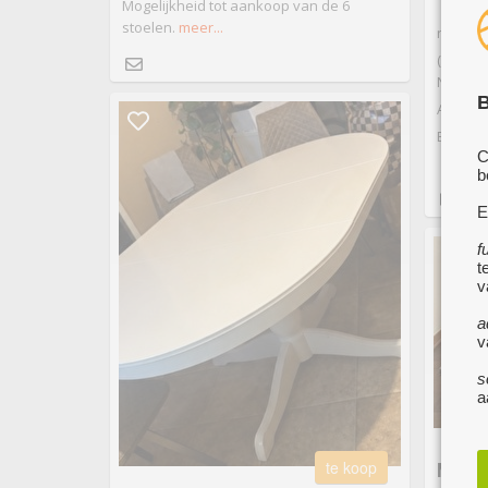
Mogelijkheid tot aankoop van de 6
stoelen.
meer...
natuur
(Opgele
NIET te
B
Afmeti
Eetkame
C
b
E
f
t
v
a
v
s
a
te koop
MARM