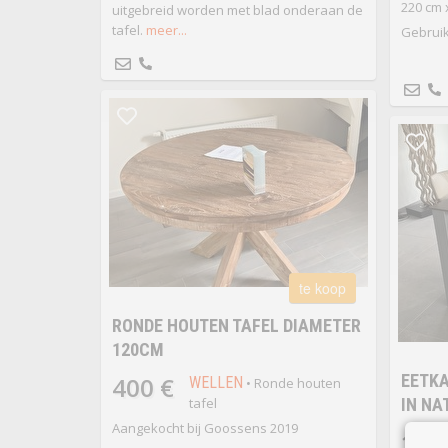
220 cm 
uitgebreid worden met blad onderaan de
tafel.
meer...
Gebruik
te koop
RONDE HOUTEN TAFEL DIAMETER
120CM
EETKA
400 €
WELLEN
• Ronde houten
tafel
IN NA
Aangekocht bij Goossens 2019
180