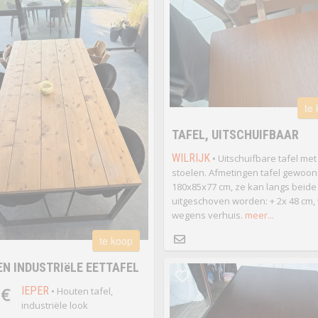
te
TAFEL, UITSCHUIFBAAR
WILRIJK
• Uitschuifbare tafel met
stoelen. Afmetingen tafel gewoon
180x85x77 cm, ze kan langs beide 
uitgeschoven worden: + 2x 48 cm,
wegens verhuis.
meer...
te koop
N INDUSTRIëLE EETTAFEL
 €
IEPER
• Houten tafel,
industriële look