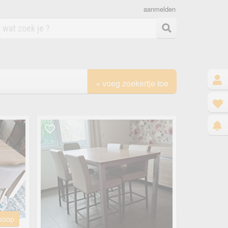
aanmelden
+ voeg zoekertje toe
 koop