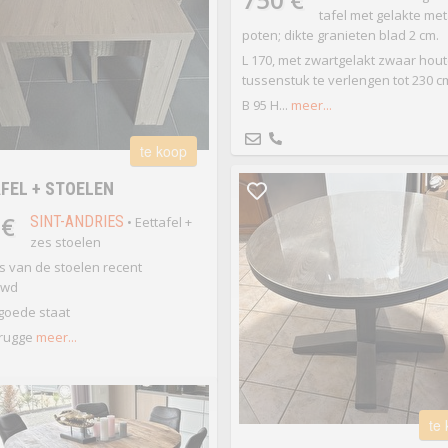
tafel met gelakte me
poten; dikte granieten blad 2 cm.
L 170, met zwartgelakt zwaar hou
tussenstuk te verlengen tot 230 c
B 95 H...
meer...
te koop
FEL + STOELEN
 €
SINT-ANDRIES
• Eettafel +
zes stoelen
 van de stoelen recent
uwd
 goede staat
rugge
meer...
te