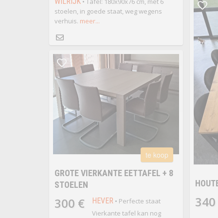
WILRIJK
• Tafel: 180x90x76 cm, met 6
stoelen, in goede staat, weg wegens
verhuis.
meer...
te koop
GROTE VIERKANTE EETTAFEL + 8
HOUTE
STOELEN
340
300 €
HEVER
• Perfecte staat
Vierkante tafel kan nog