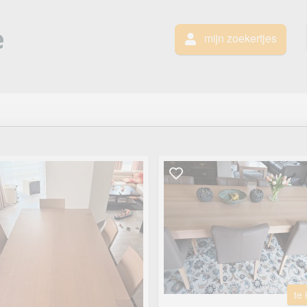
mijn zoekertjes
te