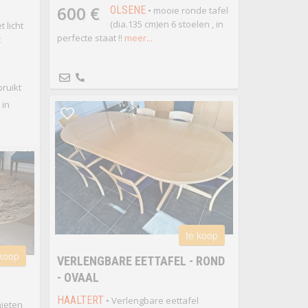
600 €
OLSENE
• mooie ronde tafel
(dia.135 cm)en 6 stoelen , in
t licht
perfecte staat !!
meer...
t
bruikt
 in
te koop
 koop
VERLENGBARE EETTAFEL - ROND
- OVAAL
HAALTERT
• Verlengbare eettafel
nieten