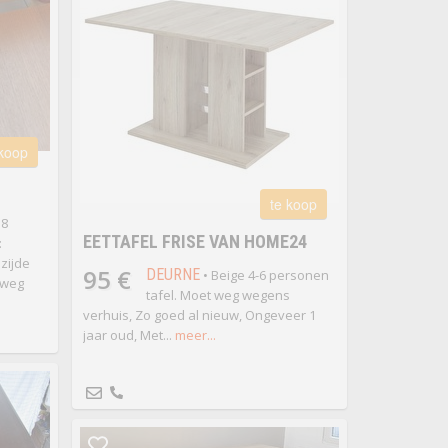
 koop
te koop
 8
EETTAFEL FRISE VAN HOME24
:
zijde
95 €
DEURNE
• Beige 4-6 personen
 weg
tafel. Moet weg wegens
verhuis, Zo goed al nieuw, Ongeveer 1
jaar oud, Met...
meer...