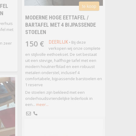
AFEL
te koop
EN
​MODERNE HOGE EETTAFEL /
verhuis
BARTAFEL MET 4 BIJPASSENDE
fel met
STOELEN
150 €
DEERLIJK
• Bij deze
in zeer
verkopen wij onze complete
en stijlvolle eethoekset. De set bestaat
uit een stevige, halfhoge tafel met een
modern houtnerfblad en een robuust
metalen onderstel, inclusief 4
comfortabele, bijpassende barstoelen en
1 reserve
​De stoelen zijn bekleed met een
onderhoudsvriendelijke lederlook in
een...
meer...