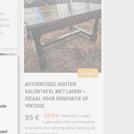
ock
els in
120 cm.
r...
te koop
AUTHENTIEKE HOUTEN
SALONTAFEL MET LADEN –
IDEAAL VOOR RENOVATIE OF
VINTAGE
site
95 €
IZEGEM
• Massief houten
salontafel met veel karakter
en praktische opbergruimte dankzij de
goed
ingebouwde laden.