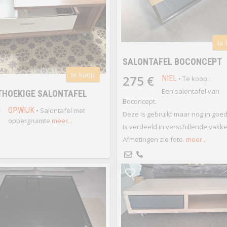
te
SALONTAFEL BOCONCEPT
te koop
275 €
NIEL
• Te koop:
Een salontafel van
THOEKIGE SALONTAFEL
Boconcept.
€
OPWIJK
• Salontafel met
Deze is gebruikt maar nog in goed
opbergruimte
meer...
Is verdeeld in verschillende vakke
Afmetingen zie foto.
meer...