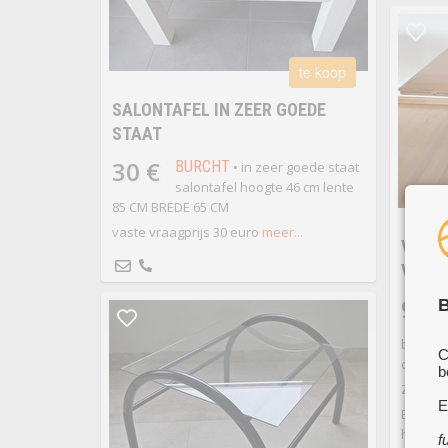
te koop
SALONTAFEL IN ZEER GOEDE
STAAT
30 €
BURCHT
• in zeer goede staat
salontafel hoogte 46 cm lente
85 CM BREDE 65 CM
vaste vraagprijs 30 euro
meer...
VINTA
VERS
90 
B
boven 
C
openkl
b
Zo word
E
Er is e
herstel
f