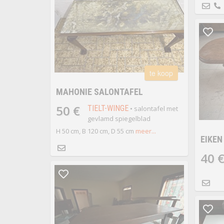
te koop
MAHONIE SALONTAFEL
50 €
TIELT-WINGE
• salontafel met
gevlamd spiegelblad
H 50 cm, B 120 cm, D 55 cm
meer...
EIKEN
40 