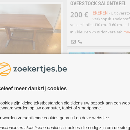
OVERSTOCK SALONTAFEL
200 €
EKEREN
• Uit overst
verkoop ik 3 salontaf
volle eik.afm H30 cm.- B 60 cm.- L 
in 2 kleuren vb is donkere eik.
mee
te koop
GE SALONTAFEL
TELBAAR
€
ANTWERPEN
eleef meer dankzij cookies
• De salontafel
is verstelbaar en kan naar
en beneden en ook dubbel
ookies zijn kleine tekstbestanden die tijdens uw bezoek aan een web
appen
ewaard worden op uw computer, tablet of smartphone.
t het blad dubbel zo groot
r worden verschillende cookies gebruikt op deze website :
en vlekje op de binnenkant (= te
len)
unctionele en statistische cookies
: cookies die nodig zijn om de site 