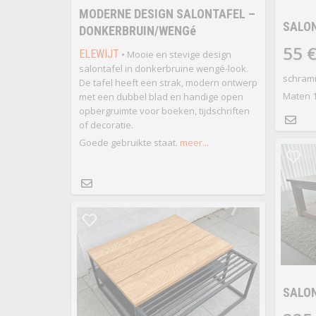
MODERNE DESIGN SALONTAFEL –
SALO
DONKERBRUIN/WENGé
55 
ELEWIJT
• Mooie en stevige design
salontafel in donkerbruine wengé-look.
schramm
De tafel heeft een strak, modern ontwerp
Maten 
met een dubbel blad en handige open
opbergruimte voor boeken, tijdschriften
of decoratie.
Goede gebruikte staat.
meer...
SALO