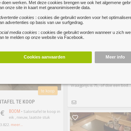
e doen werken. Met deze cookies brengen we ook het algemene gebr
fel
meer...
an onze site in kaart met geanonimiseerde data.
dvertentie cookies
: cookies die gebruikt worden voor het optimaliser
te
an advertenties op basis van uw surfgedrag.
ocial media cookies
: cookies die gebruikt worden wanneer u zich we
SALON-EETTAFEL MET STO
an te melden op onze website via Facebook.
75 €
MAASMECHELEN
• Vol
salon-eettafel met 6 ei
stoelen met leer bekleed, geschikt
Cookies aanvaarden
Meer info
6-8 personen, is 150 cm en kan ve
worden tot 190 cm of 230 cm ,is bij
gebruikt en nog in nieuwstaat, ga
wegens plaatsgebrek,
Vraagprijs is 75,- of doe een bod...
te koop
TAFEL TE KOOP
 €
BOOM
• Salontafel te koop in
eik , nieuw, laatste stuk
3.822.
meer...