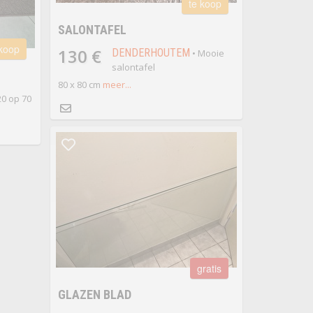
te koop
SALONTAFEL
 koop
130 €
DENDERHOUTEM
• Mooie
salontafel
80 x 80 cm
meer...
20 op 70
gratis
GLAZEN BLAD