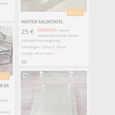
goede
te koop
HOUTEN SALONTAFEL
25 €
ZONHOVEN
• Mooie
afgewerkte design houten
salontafel met beglazing.
Afmetingen : 120 cm X 120 cm
Hoogte : 40 cm.
meer...
 koop
N EN
 steen
plaatst