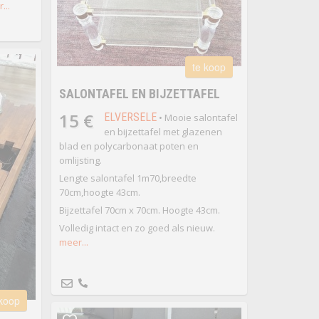
...
te koop
SALONTAFEL EN BIJZETTAFEL
15 €
ELVERSELE
• Mooie salontafel
en bijzettafel met glazenen
blad en polycarbonaat poten en
omlijsting.
Lengte salontafel 1m70,breedte
70cm,hoogte 43cm.
Bijzettafel 70cm x 70cm. Hoogte 43cm.
Volledig intact en zo goed als nieuw.
meer...
 koop