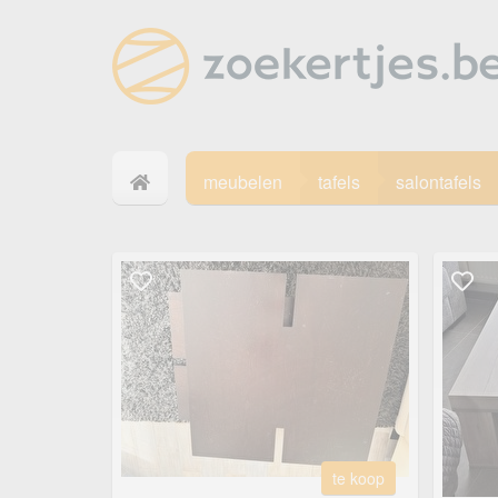
meubelen
tafels
salontafels
te koop