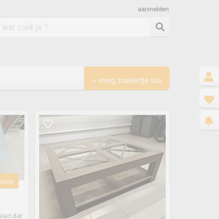
aanmelden
+ voeg zoekertje toe
 koop
blad dat