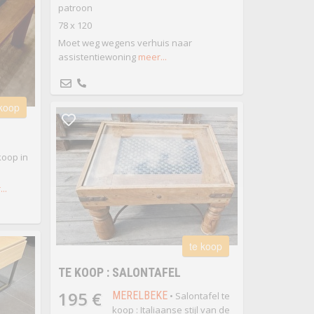
patroon
78 x 120
Moet weg wegens verhuis naar
assistentiewoning
meer...
 koop
koop in
..
te koop
TE KOOP : SALONTAFEL
195 €
MERELBEKE
• Salontafel te
koop : Italiaanse stijl van de