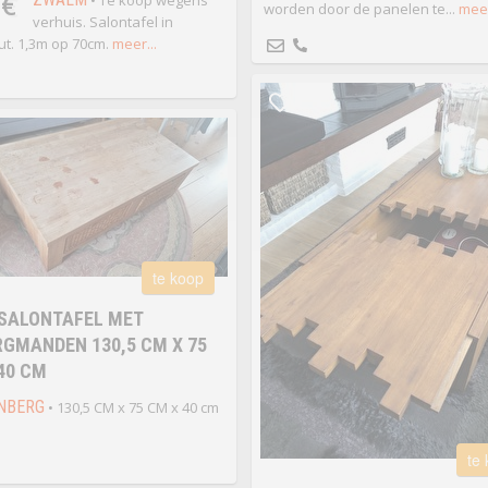
 €
• Te koop wegens
worden door de panelen te...
meer
verhuis. Salontafel in
t. 1,3m op 70cm.
meer...
te koop
SALONTAFEL MET
GMANDEN 130,5 CM X 75
40 CM
NBERG
• 130,5 CM x 75 CM x 40 cm
te