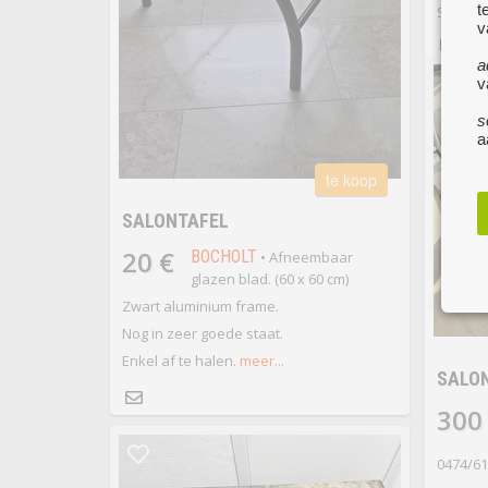
t
Salonta
v
a
v
s
a
te koop
SALONTAFEL
20 €
BOCHOLT
• Afneembaar
glazen blad. (60 x 60 cm)
Zwart aluminium frame.
Nog in zeer goede staat.
Enkel af te halen.
meer...
SALON
300
0474/61