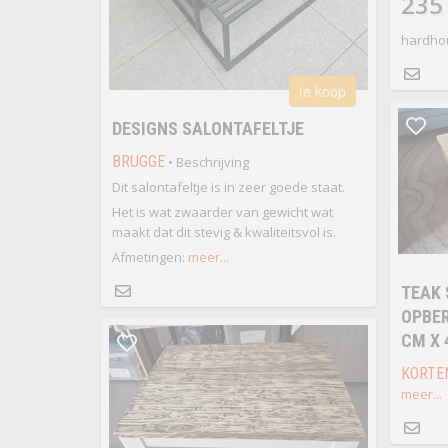
235
hardhou
te koop
DESIGNS SALONTAFELTJE
BRUGGE
• Beschrijving
Dit salontafeltje is in zeer goede staat.
Het is wat zwaarder van gewicht wat
maakt dat dit stevig & kwaliteitsvol is.
Afmetingen:
meer...
TEAK 
OPBER
CM X 
KORTE
meer...