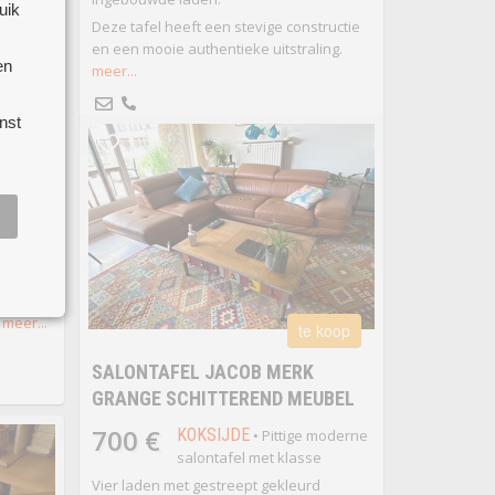
uik
Deze tafel heeft een stevige constructie
en een mooie authentieke uitstraling.
en
meer...
 koop
nst
ELEN
le
ken
 voor 4-
rlengd
na nooit
at weg
meer...
te koop
SALONTAFEL JACOB MERK
GRANGE SCHITTEREND MEUBEL
700 €
KOKSIJDE
• Pittige moderne
salontafel met klasse
Vier laden met gestreept gekleurd