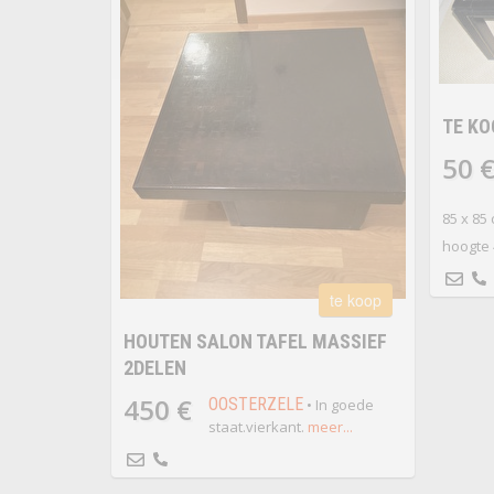
TE KO
50 
85 x 85
hoogte 
te koop
HOUTEN SALON TAFEL MASSIEF
2DELEN
450 €
OOSTERZELE
• In goede
staat.vierkant.
meer...