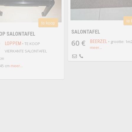
te
te koop
SALONTAFEL
OP SALONTAFEL
60 €
BEERZEL
• grootte: 1m
€
LOPPEM
• TE KOOP
meer...
VIERKANTE SALONTAFEL
 cm
45 cm
meer...