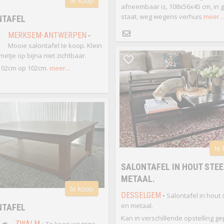
te koop
afneembaar is, 108x56x45 cm, in 
staat, weg wegens verhuis
meer...
NTAFEL
€
MERKSEM-ANTWERPEN
•
Mooie salontafel te koop. Klein
etje op bijna niet zichtbaar.
102cm op 102cm.
meer...
te
SALONTAFEL IN HOUT STEE
METAAL.
te koop
DESSELGEM
• Salontafel in hout
en metaal.
NTAFEL
Kan in verschillende opstelling ge
ZWALM