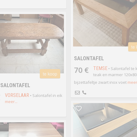
te
SALONTAFEL
70 €
TEMSE
• Salontafel te 
te koop
teak en marmer 120x80
bijzettafeltje zwart inox voet
meer.
 SALONTAFEL
€
VORSELAAR
• Salontafel in eik
meer...