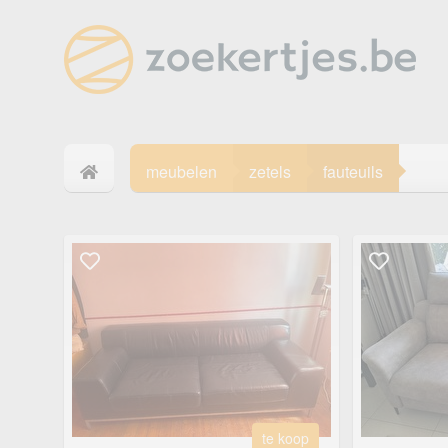
meubelen
zetels
fauteuils
te koop