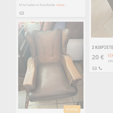
Af te halen in Enschede.
meer...
2 KUIPZET
20 €
EE
zitt
te koop