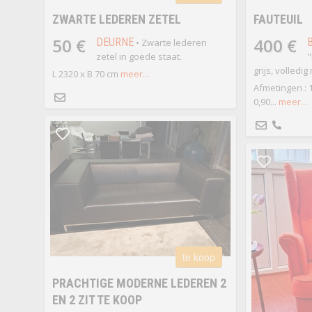
ZWARTE LEDEREN ZETEL
FAUTEUIL
50 €
400 €
DEURNE
• Zwarte lederen
zetel in goede staat.
"
grijs, volledig
L 2320 x B 70 cm
meer...
Afmetingen : 
0,90...
meer...
te koop
PRACHTIGE MODERNE LEDEREN 2
EN 2 ZIT TE KOOP