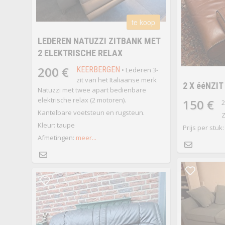
te koop
LEDEREN NATUZZI ZITBANK MET
2 ELEKTRISCHE RELAX
200 €
KEERBERGEN
• Lederen 3-
zit van het Italiaanse merk
2 X ééNZIT
Natuzzi met twee apart bedienbare
elektrische relax (2 motoren).
150 €
2
Kantelbare voetsteun en rugsteun.
Z
Kleur: taupe
Prijs per stuk
Afmetingen:
meer...