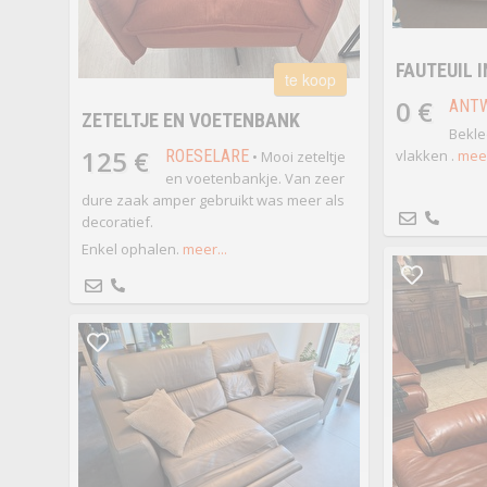
FAUTEUIL 
te koop
0 €
ANT
ZETELTJE EN VOETENBANK
Bekle
125 €
ROESELARE
vlakken .
meer
• Mooi zeteltje
en voetenbankje. Van zeer
dure zaak amper gebruikt was meer als
decoratief.
Enkel ophalen.
meer...