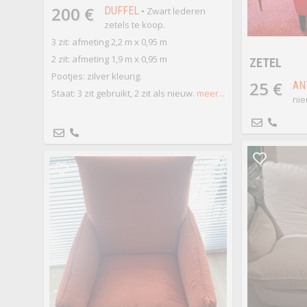
200 €
DUFFEL
• Zwart lederen
zetels te koop.
3 zit: afmeting 2,2 m x 0,95 m
2 zit: afmeting 1,9 m x 0,95 m
ZETEL
Pootjes: zilver kleurig.
25 €
AN
Staat: 3 zit gebruikt, 2 zit als nieuw.
meer...
nie