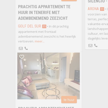
SILENCIO 
PRACHTIG APPARTEMENT TE
ARONA
• 
ES
HUUR IN TENERIFE MET
voorzien van
ADEMBENEMEND ZEEZICHT
terras, perfec
vakantie-erva
GOLF DEL SUR
• In dit prachtig
ES
landschappen,
appartement met frontaal
cultuur, en la
adembenemend zeezicht is het heerlijk
dagelijks leve
vertoeven.
meer...
te huur