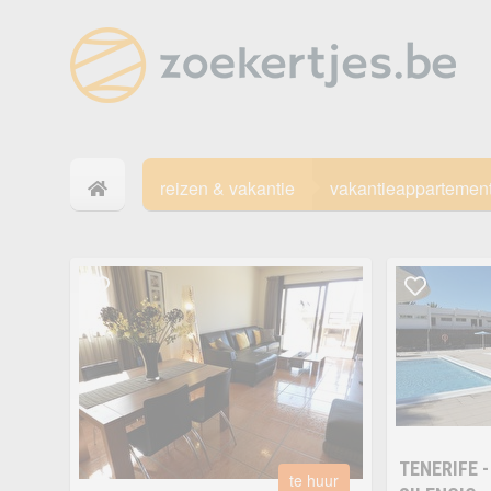
reizen & vakantie
vakantieappartemen
TENERIFE 
te huur