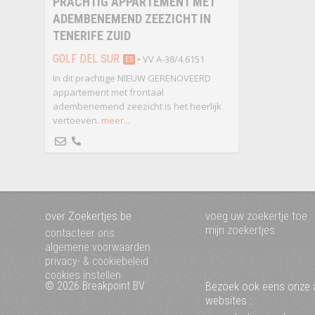
PRACHTIG APPARTEMENT MET
ADEMBENEMEND ZEEZICHT IN
TENERIFE ZUID
GOLF DEL SUR
• VV A-38/4.6151
ES
In dit prachtige NIEUW GERENOVEERD
appartement met frontaal
adembenemend zeezicht is het heerlijk
vertoeven.
meer...
over Zoekertjes.be
voeg uw zoekertje toe
mijn zoekertjes
contacteer ons
algemene voorwaarden
privacy- & cookiebeleid
cookies instellen
© 2026 Breakpoint BV
Bezoek ook eens onze 
websites :