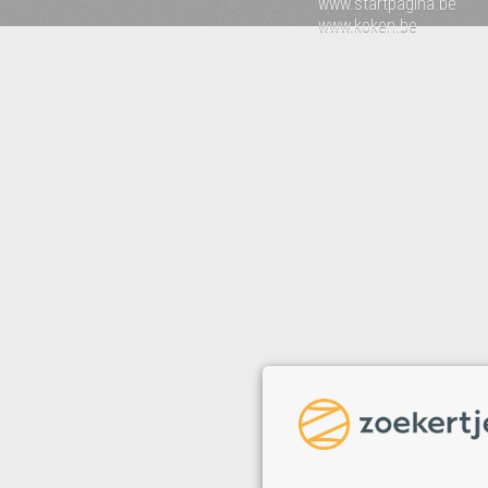
www.startpagina.be
www.koken.be